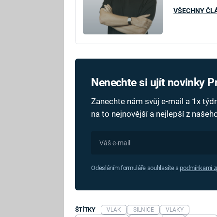
VŠECHNY ČL
Nenechte si ujít novinky 
Zanechte nám svůj e-mail a 1x tý
na to nejnovější a nejlepší z naše
Odesláním formuláře souhlasíte s
podmínkami zp
ŠTÍTKY
VLAK
SILNICE
VLAKY