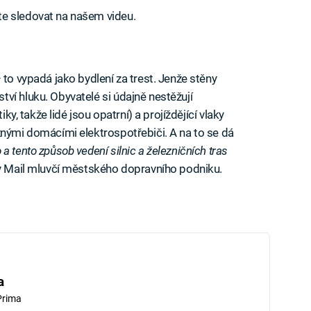
e sledovat na našem videu.
 to vypadá jako bydlení za trest. Jenže stěny
ví hluku. Obyvatelé si údajně nestěžují
iky, takže lidé jsou opatrní) a projíždějící vlaky
žnými domácími elektrospotřebiči. A na to se dá
 tento způsob vedení silnic a železničních tras
ly Mail mluvčí městského dopravního podniku.
a
Prima