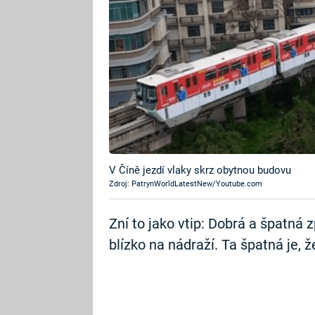
V Číně jezdí vlaky skrz obytnou budovu
Zdroj: PatrynWorldLatestNew/Youtube.com
Zní to jako vtip: Dobrá a špatná 
blízko na nádraží. Ta špatná je, ž