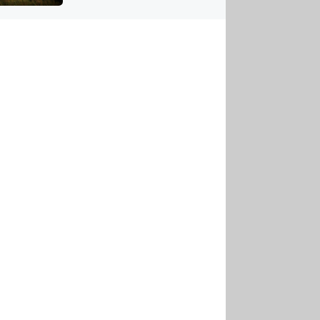
US
tornádem
RSUS
ZE A