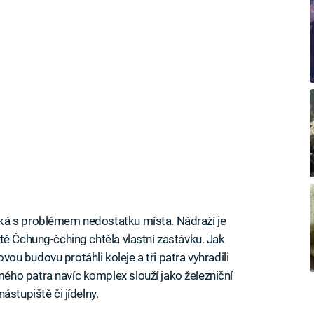
ká s problémem nedostatku místa. Nádraží je
tě Čchung-čching chtěla vlastní zastávku. Jak
ovou budovu protáhli koleje a tři patra vyhradili
ho patra navíc komplex slouží jako železniční
ástupiště či jídelny.