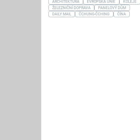
ARCHITEKTURA
EVROPSKÁ UNIE
KOLEJE
ŽELEZNIČNÍ DOPRAVA
PANELOVÝ DŮM
DAILY MAIL
ČCHUNG-ČCHING
ČÍNA