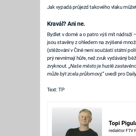
Jak vypadá průjezd takového vlaku můžet
Kravál? Ani ne.
Bydlet v domě a o patro výš mít nádraží –
jsou stavěny z ohledem na zvýšené množst
(stěžování v Číně není součástí státní polit
prý nevnímají hůře, než zvuk vydáváný bě
zvyknout. „
Naše město je hustě zastavěno a
může být zcela průlomový,
“ uvedl pro Dai
Text: TP
Topi Pigul
redaktor FTV 