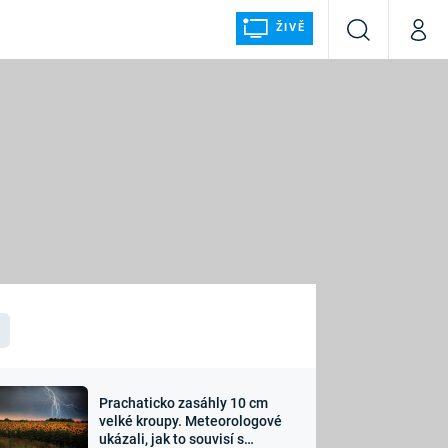
ŽIVĚ
Vyhledávání
Můj p
Prima+
ÁLKA
CNN Prima NEWS
Prima FRESH
Prima LIVING
LMY A
Prima Ženy
Prima LAJK
Prachaticko zasáhly 10 cm
osti
velké kroupy. Meteorologové
Sledujte nás
ukázali, jak to souvisí s