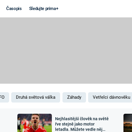
Časopis
Sledujte prima+
Věda a
Války
technika
STUDENÁ V
KORONAVIRUS
VÁLKA VE
VIETNAMU
VESMÍR
VÁLEČNÉ FI
MARS
SERIÁLY
FO
Druhá světová válka
Záhady
Vetřelci dávnověku
Nejhlasitější člověk na světě
Záhady a
Zajímav
řve stejně jako motor
letadla. Můžete vedle něj
konspirace