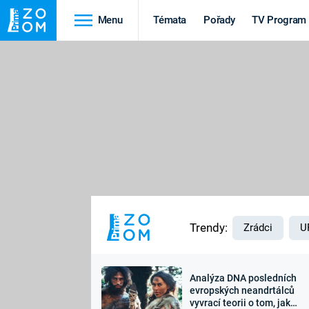
Menu
Témata
Pořady
TV Program
Cestování
Historie
HRADY A ZÁMKY
VIKINGOVÉ
HEDVÁBNÁ STEZKA
EPIDEMIE A
PANDEMIE
PŘÍRODA
STAROVĚKÝ EGYPT
Trendy:
Zrádci
U
Analýza DNA posledních
Druhá
Výročí
evropských neandrtálců
vyvrací teorii o tom, jak
světová válka