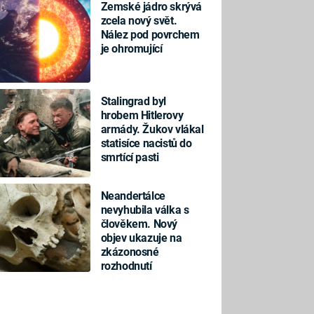
Zemské jádro skrývá
zcela nový svět.
Nález pod povrchem
je ohromující
Stalingrad byl
hrobem Hitlerovy
armády. Žukov vlákal
statisíce nacistů do
smrtící pasti
Neandertálce
nevyhubila válka s
člověkem. Nový
objev ukazuje na
zkázonosné
rozhodnutí