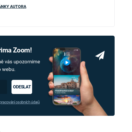
ÁNKY AUTORA
Prima Zoom!
dně vás upozorníme
ho webu.
ODESLAT
racování osobních údajů