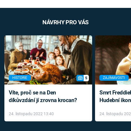
NÁVRHY PRO VÁS
5
HISTORIE
ZAJÍMAVOSTI
Víte, proč se na Den
Smrt Freddie
díkůvzdání jí zrovna krocan?
Hudební ikon
až do konce 
24. listopadu 2022 13:40
24. listopadu 20
léky