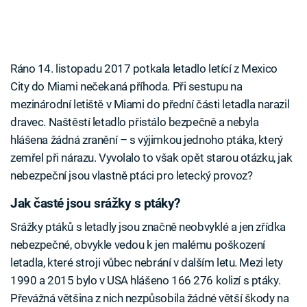
Ráno 14. listopadu 2017 potkala letadlo letící z Mexico
City do Miami nečekaná příhoda. Při sestupu na
mezinárodní letiště v Miami do přední části letadla narazil
dravec. Naštěstí letadlo přistálo bezpečně a nebyla
hlášena žádná zranění – s výjimkou jednoho ptáka, který
zemřel při nárazu. Vyvolalo to však opět starou otázku, jak
nebezpeční jsou vlastně ptáci pro letecký provoz?
Jak časté jsou srážky s ptáky?
Srážky ptáků s letadly jsou značně neobvyklé a jen zřídka
nebezpečné, obvykle vedou k jen malému poškození
letadla, které stroji vůbec nebrání v dalším letu. Mezi lety
1990 a 2015 bylo v USA hlášeno 166 276 kolizí s ptáky.
Převážná většina z nich nezpůsobila žádné větší škody na