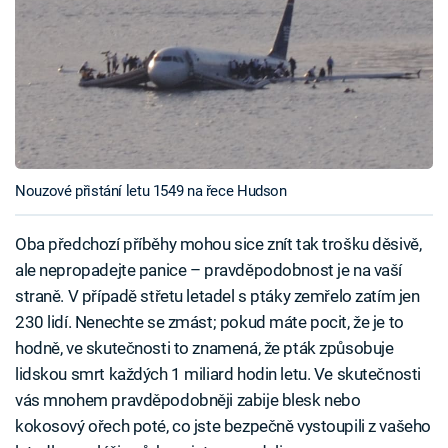
Nouzové přistání letu 1549 na řece Hudson
Oba předchozí příběhy mohou sice znít tak trošku děsivě,
ale nepropadejte panice – pravděpodobnost je na vaší
straně. V případě střetu letadel s ptáky zemřelo zatím jen
230 lidí. Nenechte se zmást; pokud máte pocit, že je to
hodně, ve skutečnosti to znamená, že pták způsobuje
lidskou smrt každých 1 miliard hodin letu. Ve skutečnosti
vás mnohem pravděpodobněji zabije blesk nebo
kokosový ořech poté, co jste bezpečně vystoupili z vašeho