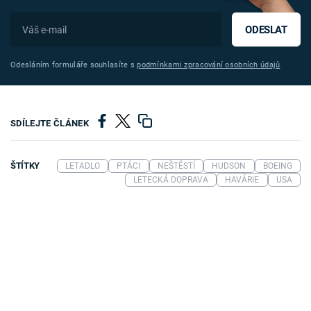
ODESLAT
Odesláním formuláře souhlasíte s
podmínkami zpracování osobních údajů
SDÍLEJTE ČLÁNEK
ŠTÍTKY
LETADLO
PTÁCI
NEŠTĚSTÍ
HUDSON
BOEING
LETECKÁ DOPRAVA
HAVÁRIE
USA