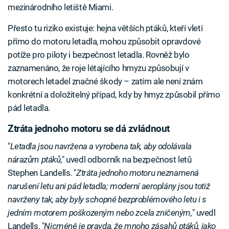
mezinárodního letiště Miami.
Přesto tu riziko existuje: hejna větších ptáků, kteří vletí
přímo do motoru letadla, mohou způsobit opravdové
potíže pro piloty i bezpečnost letadla. Rovněž bylo
zaznamenáno, že roje létajícího hmyzu způsobují v
motorech letadel značné škody – zatím ale není znám
konkrétní a doložitelný případ, kdy by hmyz způsobil přímo
pád letadla.
Ztráta jednoho motoru se dá zvládnout
"
Letadla jsou navržena a vyrobena tak, aby odolávala
nárazům ptáků,
" uvedl odborník na bezpečnost letů
Stephen Landells. "
Ztráta jednoho motoru neznamená
narušení letu ani pád letadla; moderní aeroplány jsou totiž
navrženy tak, aby byly schopné bezproblémového letu i s
jedním motorem poškozeným nebo zcela zničeným,
" uvedl
Landells. "
Nicméně je pravda, že mnoho zásahů ptáků, jako