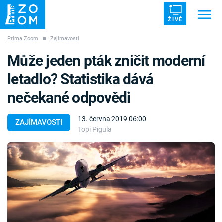
ŽIVĚ
Prima Zoom
■
Zajímavosti
Trendy:
ZRÁDCI
UFO
DRUHÁ SVĚTOVÁ VÁLKA
Může jeden pták zničit moderní
ZÁHADY
VETŘELCI DÁVNOVĚKU
letadlo? Statistika dává
nečekané odpovědi
13. června 2019 06:00
ZAJÍMAVOSTI
Topi Pigula
Témata
Témata
Pořady
TV Program