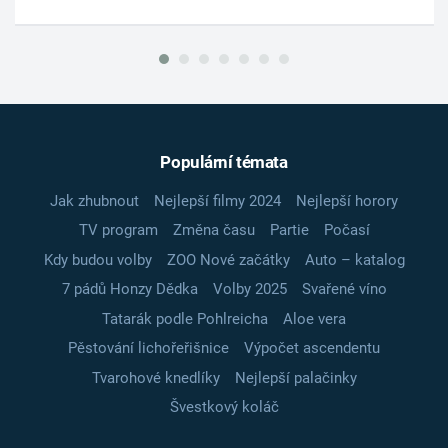
Populární témata
Jak zhubnout
Nejlepší filmy 2024
Nejlepší horory
TV program
Změna času
Partie
Počasí
Kdy budou volby
ZOO Nové začátky
Auto – katalog
7 pádů Honzy Dědka
Volby 2025
Svařené víno
Tatarák podle Pohlreicha
Aloe vera
Pěstování lichořeřišnice
Výpočet ascendentu
Tvarohové knedlíky
Nejlepší palačinky
Švestkový koláč