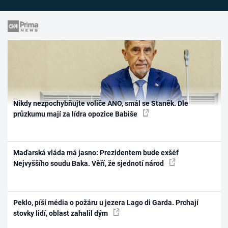
Nikdy nezpochybňujte voliče ANO, smál se Staněk. Dle
průzkumu mají za lídra opozice Babiše
Maďarská vláda má jasno: Prezidentem bude exšéf
Nejvyššího soudu Baka. Věří, že sjednotí národ
Peklo, píší média o požáru u jezera Lago di Garda. Prchají
stovky lidí, oblast zahalil dým