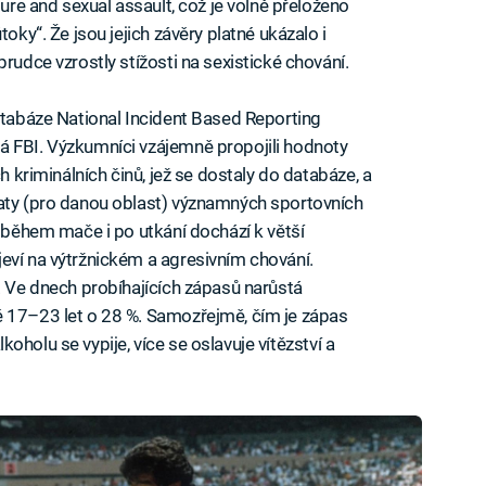
ture and sexual assault, což je volně přeloženo
toky“. Že jsou jejich závěry platné ukázalo i
 prudce vzrostly stížosti na sexistické chování.
databáze National Incident Based Reporting
á FBI. Výzkumníci vzájemně propojili hodnoty
ch kriminálních činů, jež se dostaly do databáze, a
daty (pro danou oblast) významných sportovních
e během mače i po utkání dochází k větší
eví na výtržnickém a agresivním chování.
. Ve dnech probíhajících zápasů narůstá
ě 17–23 let o 28 %. Samozřejmě, čím je zápas
alkoholu se vypije, více se oslavuje vítězství a