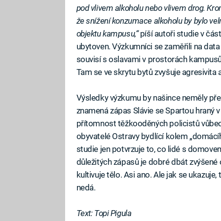
pod vlivem alkoholu nebo vlivem drog. Kro
že snížení konzumace alkoholu by bylo vel
objektu kampusu,“
píší autoři studie v čá
ubytoven. Výzkumníci se zaměřili na data 
souvisí s oslavami v prostorách kampusů
Tam se ve skrytu bytů zvyšuje agresivita
Výsledky výzkumu by našince neměly překv
znamená zápas Slávie se Spartou hraný v
přítomnost těžkooděných policistů vůbec 
obyvatelé Ostravy bydlící kolem „domácí
studie jen potvrzuje to, co lidé s domov
důležitých zápasů je dobré dbát zvýšené o
kultivuje tělo. Asi ano. Ale jak se ukazuje,
nedá.
Text: Topi Pigula