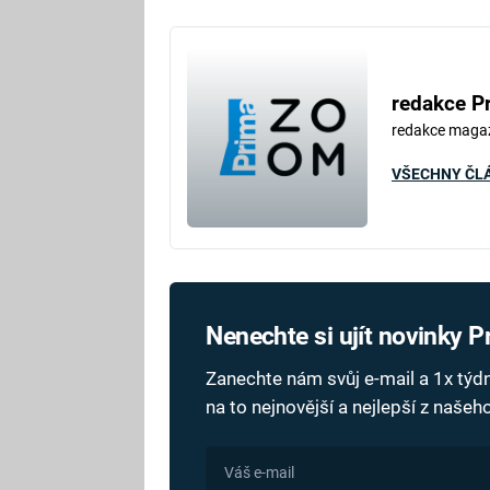
redakce P
redakce maga
VŠECHNY ČL
Nenechte si ujít novinky 
Zanechte nám svůj e-mail a 1x tý
na to nejnovější a nejlepší z naše