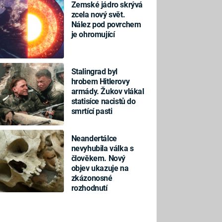
Zemské jádro skrývá
zcela nový svět.
Nález pod povrchem
je ohromující
Stalingrad byl
hrobem Hitlerovy
armády. Žukov vlákal
statisíce nacistů do
smrtící pasti
Neandertálce
nevyhubila válka s
člověkem. Nový
objev ukazuje na
zkázonosné
rozhodnutí