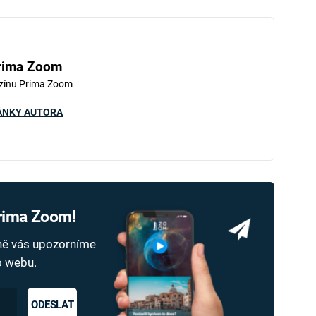
rima Zoom
zínu Prima Zoom
ÁNKY AUTORA
Prima Zoom!
dně vás upozorníme
ho webu.
ODESLAT