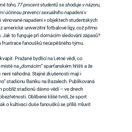
mě toho, 77 procent studentů se shoduje v názoru,
mi účinnou prevencí sexuálního napadení v
sti věnované napadení v objektech studentských
z americké univerzitní fotbalové ligy, což přímo
. Jak to funguje při domácím sledování zápasů?
 a frustrace fanoušků neúspěšného týmu.
apit. Pražané bydlící na Letné vědí, co
 místě na
„domácím“
sparťanském hřišti a že
není náhodná. Stejné zkušenosti mají i
ho“ stadionu Baníku na Bazalech. Publikovaná
em poblíž stadionů dávno vědí – ve dnech
bezřetnosti. Oblíbené klišé tvrdí, že sport
 tak o kultivaci duše fanoušků se příliš mluvit