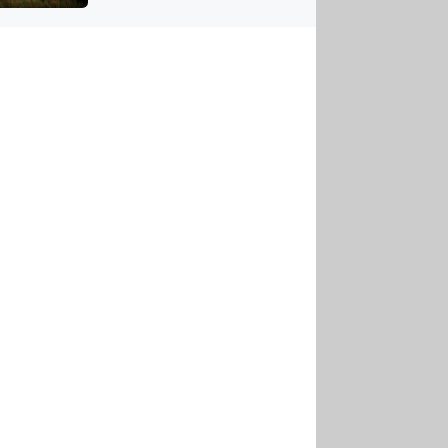
US
tornádem
RSUS
ZE A