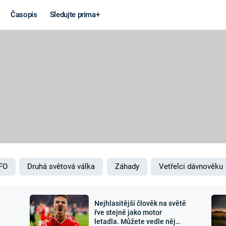
Časopis
Sledujte prima+
Věda a
Války
technika
STUDENÁ V
KORONAVIRUS
VÁLKA VE
VIETNAMU
VESMÍR
VÁLEČNÉ FI
MARS
SERIÁLY
FO
Druhá světová válka
Záhady
Vetřelci dávnověku
Nejhlasitější člověk na světě
Záhady a
Zajímav
řve stejně jako motor
letadla. Můžete vedle něj
konspirace