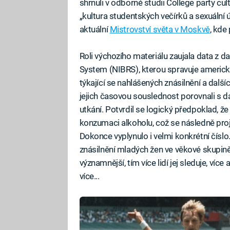
shrnuli v odborné studii College party cul
„kultura studentských večírků a sexuální ú
aktuální
Mistrovství světa v Moskvě
, kde
Roli výchozího materiálu zaujala data z 
System (NIBRS), kterou spravuje americk
týkající se nahlášených znásilnění a další
jejich časovou souslednost porovnali s 
utkání. Potvrdil se logický předpoklad, ž
konzumaci alkoholu, což se následně proj
Dokonce vyplynulo i velmi konkrétní číslo
znásilnění mladých žen ve věkové skupin
významnější, tím více lidí jej sleduje, více 
více...