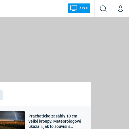
ŽIVĚ
Vyhledávání
Můj p
Prima+
ÁLKA
CNN Prima NEWS
Prima FRESH
Prima LIVING
LMY A
Prima Ženy
Prima LAJK
Prachaticko zasáhly 10 cm
osti
velké kroupy. Meteorologové
Sledujte nás
ukázali, jak to souvisí s