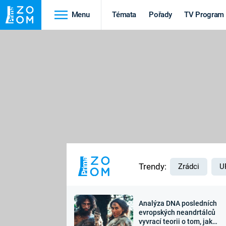
Menu
Témata
Pořady
TV Program
Cestování
Historie
HRADY A ZÁMKY
VIKINGOVÉ
HEDVÁBNÁ STEZKA
EPIDEMIE A
PANDEMIE
PŘÍRODA
STAROVĚKÝ EGYPT
Trendy:
Zrádci
U
Analýza DNA posledních
Druhá
Výročí
evropských neandrtálců
vyvrací teorii o tom, jak
světová válka