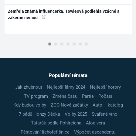
Zemřela známá influencerka. Towleová podlehla vzácné a
zákeřné nemoci
Populární témata
Jak zhubnout
Nejlepší filmy 2024
Nejlepší horory
TV program
Změna času
Partie
Počasí
Kdy budou volby
ZOO Nové začátky
Auto – katalog
7 pádů Honzy Dědka
Volby 2025
Svařené víno
Tatarák podle Pohlreicha
Aloe vera
Pěstování lichořeřišnice
Výpočet ascendentu