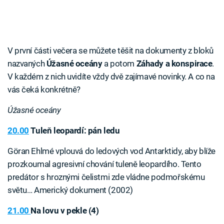
V první části večera se můžete těšit na dokumenty z bloků
nazvaných
Úžasné oceány
a potom
Záhady a konspirace
.
V každém z nich uvidíte vždy dvě zajímavé novinky. A co na
vás čeká konkrétně?
Úžasné oceány
20.00
Tuleň leopardí: pán ledu
Göran Ehlmé vplouvá do ledových vod Antarktidy, aby blíže
prozkoumal agresivní chování tuleně leopardího. Tento
predátor s hroznými čelistmi zde vládne podmořskému
světu… Americký dokument (2002)
21.00
Na lovu v pekle (4)