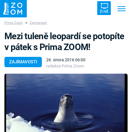
ŽIVĚ
Prima Zoom
■
Zajímavosti
Trendy:
ZRÁDCI
UFO
DRUHÁ SVĚTOVÁ VÁLKA
Mezi tuleně leopardí se potopíte
ZÁHADY
VETŘELCI DÁVNOVĚKU
v pátek s Prima ZOOM!
26. února 2016 06:00
ZAJÍMAVOSTI
redakce Prima Zoom
Témata
Témata
Pořady
TV Program