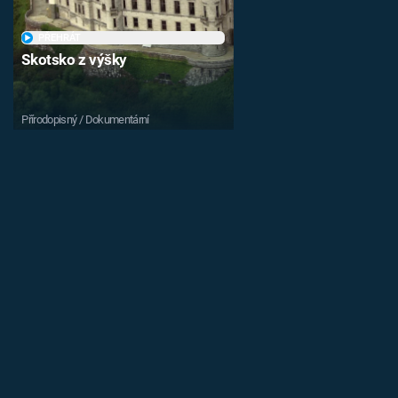
PŘEHRÁT
Skotsko z výšky
Přírodopisný / Dokumentární