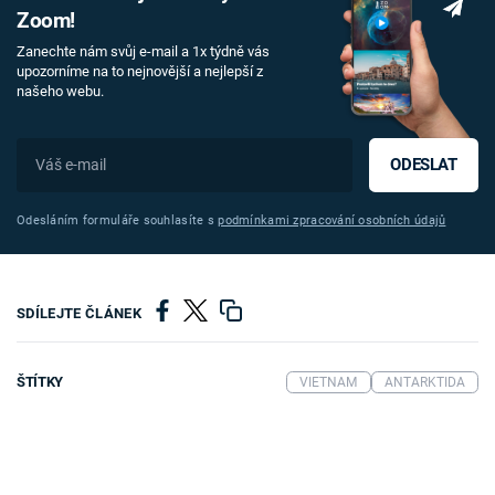
Zoom!
Zanechte nám svůj e-mail a 1x týdně vás
upozorníme na to nejnovější a nejlepší z
našeho webu.
ODESLAT
Odesláním formuláře souhlasíte s
podmínkami zpracování osobních údajů
SDÍLEJTE ČLÁNEK
ŠTÍTKY
VIETNAM
ANTARKTIDA