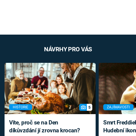
NÁVRHY PRO VÁS
5
HISTORIE
ZAJÍMAVOSTI
Víte, proč se na Den
Smrt Freddie
díkůvzdání jí zrovna krocan?
Hudební ikon