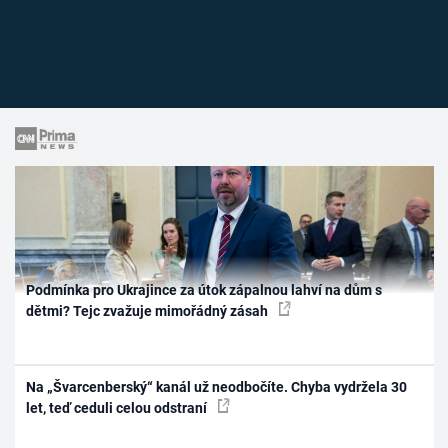
Podmínka pro Ukrajince za útok zápalnou lahví na dům s
dětmi? Tejc zvažuje mimořádný zásah
Na „Švarcenberský“ kanál už neodbočíte. Chyba vydržela 30
let, teď ceduli celou odstraní