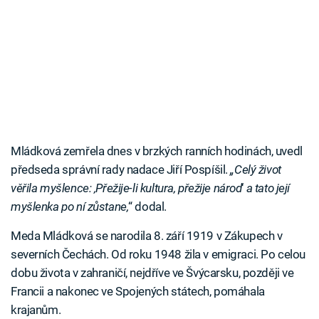
Mládková zemřela dnes v brzkých ranních hodinách, uvedl
předseda správní rady nadace Jiří Pospíšil.
„Celý život
věřila myšlence: ‚Přežije-li kultura, přežije národ
‘
a tato její
myšlenka po ní zůstane,
“ dodal.
Meda Mládková se narodila 8. září 1919 v Zákupech v
severních Čechách. Od roku 1948 žila v emigraci. Po celou
dobu života v zahraničí, nejdříve ve Švýcarsku, později ve
Francii a nakonec ve Spojených státech, pomáhala
krajanům.