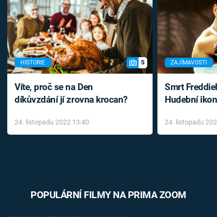
5
HISTORIE
ZAJÍMAVOSTI
Víte, proč se na Den
Smrt Freddie
díkůvzdání jí zrovna krocan?
Hudební ikon
až do konce 
24. listopadu 2022 13:40
24. listopadu 20
léky
POPULÁRNÍ FILMY NA PRIMA ZOOM