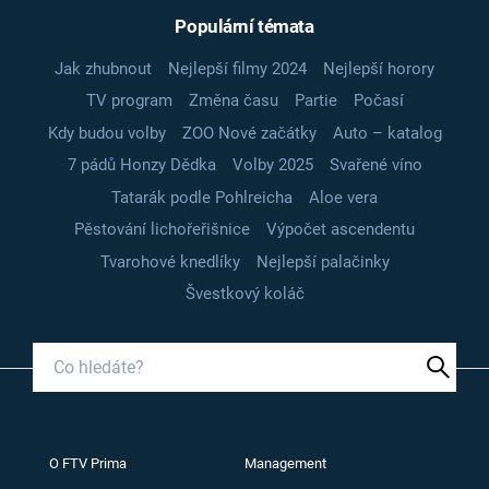
Populární témata
Jak zhubnout
Nejlepší filmy 2024
Nejlepší horory
TV program
Změna času
Partie
Počasí
Kdy budou volby
ZOO Nové začátky
Auto – katalog
7 pádů Honzy Dědka
Volby 2025
Svařené víno
Tatarák podle Pohlreicha
Aloe vera
Pěstování lichořeřišnice
Výpočet ascendentu
Tvarohové knedlíky
Nejlepší palačinky
Švestkový koláč
O FTV Prima
Management