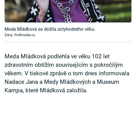
Časopis
Sledujte prima+
Meda Mládková se dožila úctyhodného věku.
Zdroj: Profimedia.cz
Přihlášení
Meda Mládková podlehla ve věku 102 let
Sledujte nás
zdravotním obtížím souvisejícím s pokročilým
věkem. V tiskové zprávě o tom dnes informovala
Nadace Jana a Medy Mládkových a Museum
Kampa, které Mládková založila.