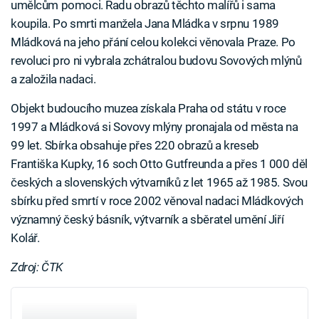
umělcům pomoci. Řadu obrazů těchto malířů i sama
koupila. Po smrti manžela Jana Mládka v srpnu 1989
Mládková na jeho přání celou kolekci věnovala Praze. Po
revoluci pro ni vybrala zchátralou budovu Sovových mlýnů
a založila nadaci.
Objekt budoucího muzea získala Praha od státu v roce
1997 a Mládková si Sovovy mlýny pronajala od města na
99 let. Sbírka obsahuje přes 220 obrazů a kreseb
Františka Kupky, 16 soch Otto Gutfreunda a přes 1 000 děl
českých a slovenských výtvarníků z let 1965 až 1985. Svou
sbírku před smrtí v roce 2002 věnoval nadaci Mládkových
významný český básník, výtvarník a sběratel umění Jiří
Kolář.
Zdroj: ČTK