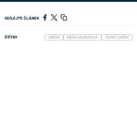
SDÍLEJTE ČLÁNEK
ŠTÍTKY
UMĚNÍ
MEDA MLÁDKOVÁ
ČESKÉ UMĚNÍ