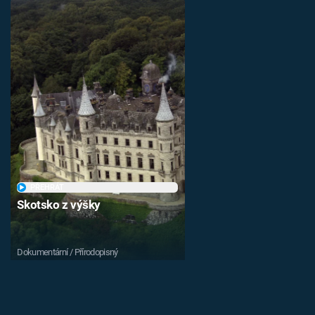
PŘEHRÁT
Skotsko z výšky
Dokumentární / Přírodopisný