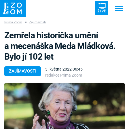
ŽIVĚ
Prima Zoom
■
Zajímavosti
Trendy:
ZRÁDCI
UFO
DRUHÁ SVĚTOVÁ VÁLKA
Zemřela historička umění
ZÁHADY
VETŘELCI DÁVNOVĚKU
a mecenáška Meda Mládková.
Bylo jí 102 let
3. května 2022 06:45
ZAJÍMAVOSTI
redakce Prima Zoom
Témata
Témata
Pořady
TV Program