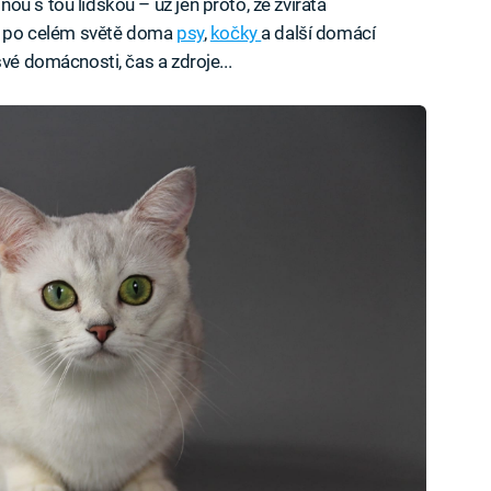
u s tou lidskou – už jen proto, že zvířata
dí po celém světě doma
psy
,
kočky
a další domácí
své domácnosti, čas a zdroje...