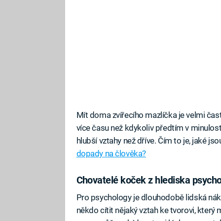
Mít doma zvířecího mazlíčka je velmi čast
více času než kdykoliv předtím v minulost
hlubší vztahy než dříve. Čím to je, jaké jso
dopady na člověka?
Chovatelé koček z hlediska psycho
Pro psychology je dlouhodobě lidská nákl
někdo cítit nějaký vztah ke tvorovi, kter