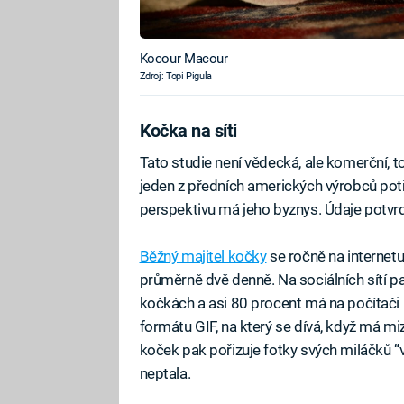
Kocour Macour
Zdroj: Topi Pigula
Kočka na síti
Tato studie není vědecká, ale komerční, to 
jeden z předních amerických výrobců potř
perspektivu má jeho byznys. Údaje potvr
Běžný majitel kočky
se ročně na internetu
průměrně dvě denně. Na sociálních sítí p
kočkách a asi 80 procent má na počítači 
formátu GIF, na který se dívá, když má m
koček pak pořizuje fotky svých miláčků “v
neptala.