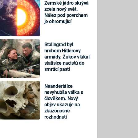
Zemské jádro skrývá
zcela nový svět.
Nález pod povrchem
je ohromující
Stalingrad byl
hrobem Hitlerovy
armády. Žukov vlákal
statisíce nacistů do
smrtící pasti
Neandertálce
nevyhubila válka s
člověkem. Nový
objev ukazuje na
zkázonosné
rozhodnutí