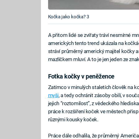
Kočka jako kočka? 3
A přitom lidé se zvířaty tráví nesmírné m
amerických tento trend ukázala na kočkác
stráví průměrný americký majitel kočky as
mazlíčkem mluví. A to je jen jeden ze znak
Fotka kočky v peněžence
Zatímco v minulých staletích člověk na 
myši
, a tedy ochránit zásoby obilí, v s
jejich “roztomilost”, z vědeckého hledisk
práce k rozšíření koček ve městech přispí
různými kousky koček.
Práce dále odhalila, že průměrný Američ