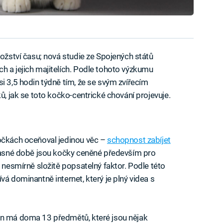
nožství času; nová studie ze Spojených států
h a jejich majitelích. Podle tohoto výzkumu
i 3,5 hodin týdně tím, že se svým zvířecím
ů, jak se toto kočko-centrické chování projevuje.
kočkách oceňoval jedinou věc –
schopnost zabíjet
oučasné době jsou kočky ceněné především pro
a nesmírně složitě popsatelný faktor. Podle této
vá dominantně internet, který je plný videa s
an má doma 13 předmětů, které jsou nějak