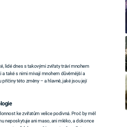
é, lidé dnes s takovými zvířaty tráví mnohem
i a také s nimi mívají mnohem důvěrnější a
u příčiny této změny – a hlavně, jaké jsou její
logie
onnost ke zvířatům velice podivná. Proč by měl
ý mu neposkytuje ani maso, ani mléko, a dokonce