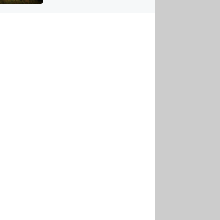
US
tornádem
RSUS
ZE A