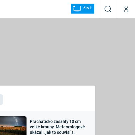
ŽIVĚ
Vyhledávání
Můj p
Prima+
ÁLKA
CNN Prima NEWS
Prima FRESH
Prima LIVING
LMY A
Prima Ženy
Prima LAJK
Prachaticko zasáhly 10 cm
osti
velké kroupy. Meteorologové
Sledujte nás
ukázali, jak to souvisí s