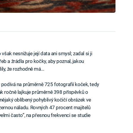
však nesnižuje její data ani smysl; zadal si ji
eb a žrádla pro kočky, aby poznal, jakou
dily, že rozhodně má…
 podívá na průměrně 725 fotografií koček, tedy
ak ročně lajkuje průměrně 398 příspěvků o
nějaký oblíbený pohyblivý kočičí obrázek ve
izernou náladu. Rovných 47 procent majitelů
elmi často”, na přesnou frekvenci se studie