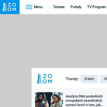
Menu
Témata
Pořady
TV Program
Cestování
Historie
HRADY A ZÁMKY
VIKINGOVÉ
HEDVÁBNÁ STEZKA
EPIDEMIE A
PANDEMIE
PŘÍRODA
STAROVĚKÝ EGYPT
Trendy:
Zrádci
U
Analýza DNA posledních
Druhá
Výročí
evropských neandrtálců
vyvrací teorii o tom, jak
světová válka