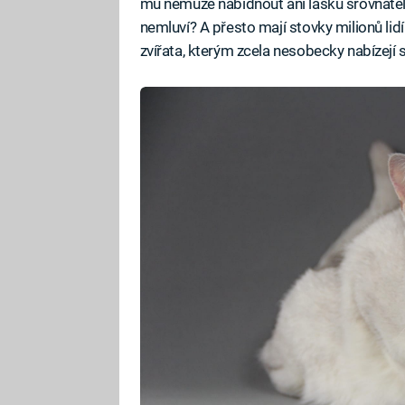
mu nemůže nabídnout ani lásku srovnatelno
nemluví? A přesto mají stovky milionů li
zvířata, kterým zcela nesobecky nabízejí 