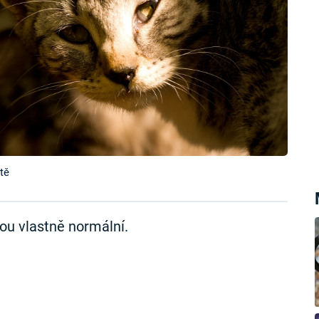
tě
sou vlastně normální.