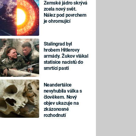
Zemské jádro skrývá
zcela nový svět.
Nález pod povrchem
je ohromující
Stalingrad byl
hrobem Hitlerovy
armády. Žukov vlákal
statisíce nacistů do
smrtící pasti
Neandertálce
nevyhubila válka s
člověkem. Nový
objev ukazuje na
zkázonosné
rozhodnutí