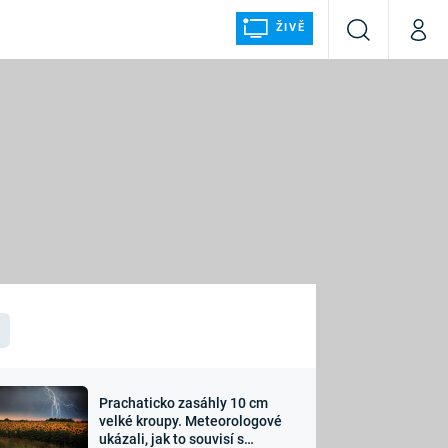
ŽIVĚ
Vyhledávání
Můj p
Prima+
ÁLKA
CNN Prima NEWS
Prima FRESH
Prima LIVING
LMY A
Prima Ženy
Prima LAJK
Prachaticko zasáhly 10 cm
osti
velké kroupy. Meteorologové
Sledujte nás
ukázali, jak to souvisí s