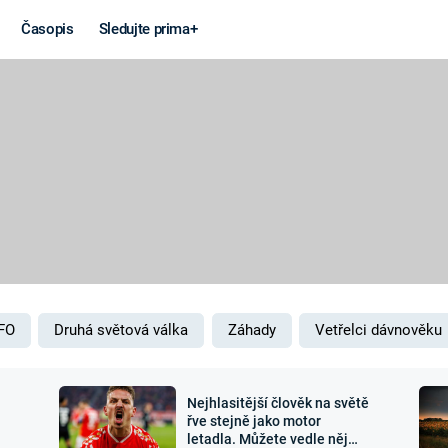
Časopis
Sledujte prima+
Věda a
Války
technika
STUDENÁ V
KORONAVIRUS
VÁLKA VE
VIETNAMU
VESMÍR
VÁLEČNÉ FI
MARS
SERIÁLY
FO
Druhá světová válka
Záhady
Vetřelci dávnověku
Nejhlasitější člověk na světě
Záhady a
Zajímav
řve stejně jako motor
letadla. Můžete vedle něj
konspirace