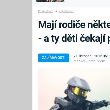
MARIE TEREZIE
vyhynuli
ADOLF HITLER
NAPOLEON
Prima Zoom
■
Zajímavosti
BONAPARTE
ATENTÁT NA
Mají rodiče někte
REINHARDA
BRITSKÁ
HEYDRICHA
KRÁLOVSKÁ
- a ty děti čekají
RODINA
PRVNÍ SVĚTOVÁ
VÁLKA
21. listopadu 2015 06:0
ZAJÍMAVOSTI
redakce Prima Zoom