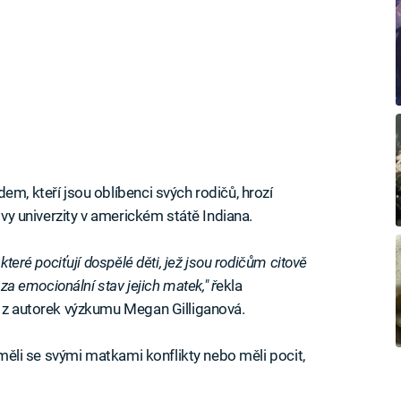
em, kteří jsou oblíbenci svých rodičů, hrozí
eovy univerzity v americkém státě Indiana.
které pociťují dospělé děti, jež jsou rodičům citově
 za emocionální stav jejich matek," ř
ekla
a z autorek výzkumu Megan Gilliganová.
í měli se svými matkami konflikty nebo měli pocit,