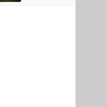
US
tornádem
RSUS
ZE A