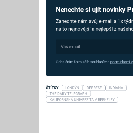
Nenechte si ujít novinky 
Zanechte nám svůj e-mail a 1x tý
na to nejnovější a nejlepší z naše
Odesláním formuláře souhlasíte s
podmínkami zp
ŠTÍTKY
LONDÝN
DEPRESE
INDIANA
THE DAILY TELEGRAPH
KALIFORNSKÁ UNIVERZITA V BERKELEY