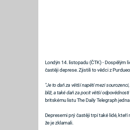
Londýn 14. listopadu (ČTK) - Dospělým lid
častěji deprese. Zjistili to vědci z Purdu
"Je to daň za větší napětí mezi sourozenci, 
blíž, a také daň za pocit větší odpovědnosti
britskému listu The Daily Telegraph jedn
Depresemi prý častěji trpí také lidé, kteř
že je zklamali.