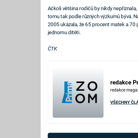
Ačkoli většina rodičů by nikdy nepřiznala
tomu tak podle různých výzkumů bývá. Nap
2005 ukázala, že 65 procent matek a 70
jednomu dítěti.
ČTK
redakce P
redakce maga
VŠECHNY ČL