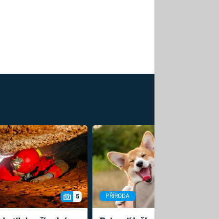
5
PŘÍRODA