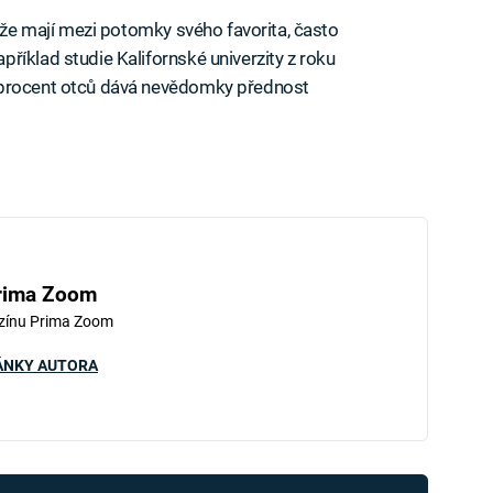
, že mají mezi potomky svého favorita, často
říklad studie Kalifornské univerzity z roku
 procent otců dává nevědomky přednost
rima Zoom
zínu Prima Zoom
ÁNKY AUTORA