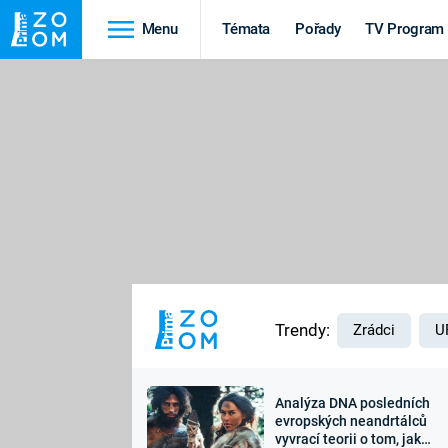
Menu
Témata
Pořady
TV Program
Cestování
Historie
HRADY A ZÁMKY
VIKINGOVÉ
HEDVÁBNÁ STEZKA
EPIDEMIE A
PANDEMIE
PŘÍRODA
STAROVĚKÝ EGYPT
Trendy:
Zrádci
U
Analýza DNA posledních
Druhá
Výročí
evropských neandrtálců
vyvrací teorii o tom, jak
světová válka