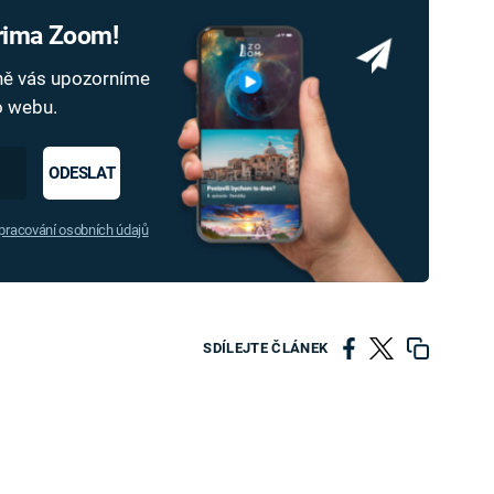
Prima Zoom!
dně vás upozorníme
ho webu.
ODESLAT
racování osobních údajů
SDÍLEJTE ČLÁNEK