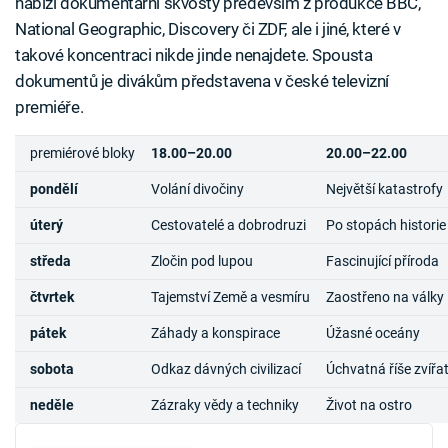
nabízí dokumentární skvosty především z produkce BBC,
National Geographic, Discovery či ZDF, ale i jiné, které v
takové koncentraci nikde jinde nenajdete. Spousta
dokumentů je divákům představena v české televizní
premiéře.
premiérové bloky
18.00–20.00
20.00–22.00
pondělí
Volání divočiny
Největší katastrofy
úterý
Cestovatelé a dobrodruzi
Po stopách historie
středa
Zločin pod lupou
Fascinující příroda
čtvrtek
Tajemství Země a vesmíru
Zaostřeno na války
pátek
Záhady a konspirace
Úžasné oceány
sobota
Odkaz dávných civilizací
Úchvatná říše zvířa
neděle
Zázraky vědy a techniky
Život na ostro