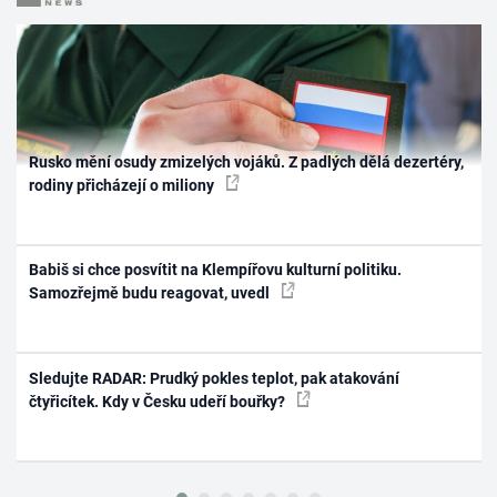
Rusko mění osudy zmizelých vojáků. Z padlých dělá dezertéry,
rodiny přicházejí o miliony
Babiš si chce posvítit na Klempířovu kulturní politiku.
Samozřejmě budu reagovat, uvedl
Sledujte RADAR: Prudký pokles teplot, pak atakování
čtyřicítek. Kdy v Česku udeří bouřky?