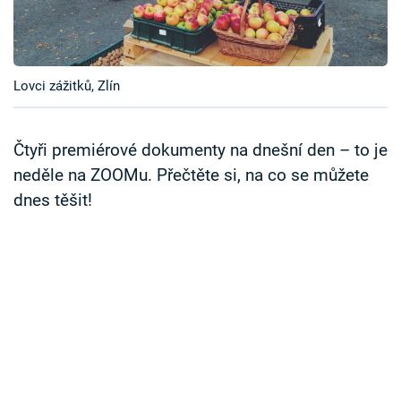
Časopis
Sledujte prima+
Lovci zážitků, Zlín
Přihlášení
Čtyři premiérové dokumenty na dnešní den – to je
neděle na ZOOMu. Přečtěte si, na co se můžete
Sledujte nás
dnes těšit!