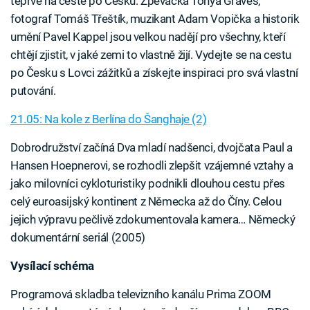
teprve na cestě po Česku. Zpěvačka Tonya Graves,
fotograf Tomáš Třeštík, muzikant Adam Vopička a historik
umění Pavel Kappel jsou velkou nadějí pro všechny, kteří
chtějí zjistit, v jaké zemi to vlastně žijí. Vydejte se na cestu
po Česku s Lovci zážitků a získejte inspiraci pro svá vlastní
putování.
21.05: Na kole z Berlína do Šanghaje (2)
Dobrodružství začíná Dva mladí nadšenci, dvojčata Paul a
Hansen Hoepnerovi, se rozhodli zlepšit vzájemné vztahy a
jako milovníci cykloturistiky podnikli dlouhou cestu přes
celý euroasijský kontinent z Německa až do Číny. Celou
jejich výpravu pečlivě zdokumentovala kamera… Německý
dokumentární seriál (2005)
Vysílací schéma
Programová skladba televizního kanálu Prima ZOOM