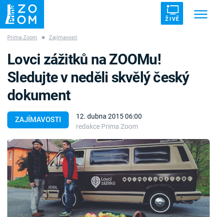
ŽIVĚ
Prima Zoom
■
Zajímavosti
Trendy:
ZRÁDCI
UFO
DRUHÁ SVĚTOVÁ VÁLKA
Lovci zážitků na ZOOMu!
ZÁHADY
VETŘELCI DÁVNOVĚKU
Sledujte v neděli skvělý český
dokument
12. dubna 2015 06:00
ZAJÍMAVOSTI
redakce Prima Zoom
Témata
Témata
Pořady
TV Program