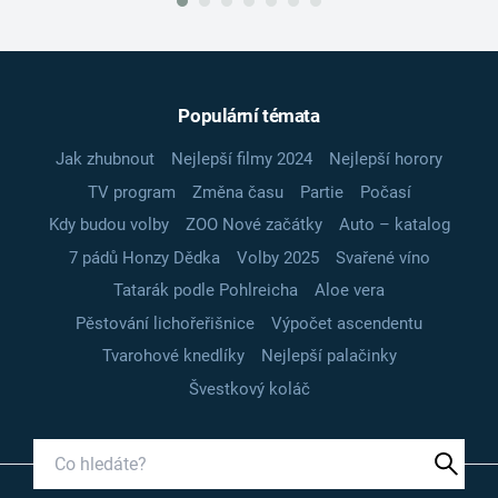
Populární témata
Jak zhubnout
Nejlepší filmy 2024
Nejlepší horory
TV program
Změna času
Partie
Počasí
Kdy budou volby
ZOO Nové začátky
Auto – katalog
7 pádů Honzy Dědka
Volby 2025
Svařené víno
Tatarák podle Pohlreicha
Aloe vera
Pěstování lichořeřišnice
Výpočet ascendentu
Tvarohové knedlíky
Nejlepší palačinky
Švestkový koláč