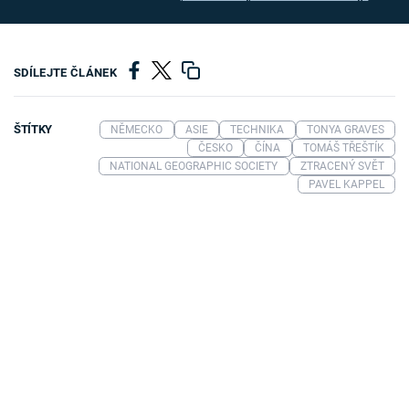
SDÍLEJTE ČLÁNEK
ŠTÍTKY
NĚMECKO
ASIE
TECHNIKA
TONYA GRAVES
ČESKO
ČÍNA
TOMÁŠ TŘEŠTÍK
NATIONAL GEOGRAPHIC SOCIETY
ZTRACENÝ SVĚT
PAVEL KAPPEL