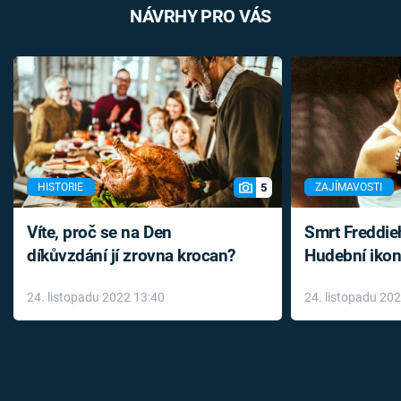
NÁVRHY PRO VÁS
5
HISTORIE
ZAJÍMAVOSTI
Víte, proč se na Den
Smrt Freddie
díkůvzdání jí zrovna krocan?
Hudební ikon
až do konce 
24. listopadu 2022 13:40
24. listopadu 20
léky