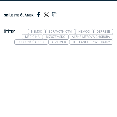
SDÍLEJTE ČLÁNEK
ŠTÍTKY
NEMOC
ZDRAVOTNICTVÍ
NEMOCI
DEPRESE
MEDICÍNA
NIZOZEMSKO
ALZHEIMEROVA CHOROBA
ODBORNÝ ČASOPIS
ALZEIMER
THE LANCET PSYCHIATRY