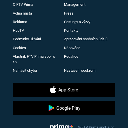
O FTV Prima
Management
Volná místa
Press
Reklama
Castingy a výzvy
HbbTV
Kontakty
Podmínky užívání
Zpracování osobních údajů
Cookies
Nápověda
Vlastník FTV Prima spol. s
Redakce
r.o.
Nahlásit chybu
Nastavení soukromí
App Store
Google Play
© FTV Prima spol. s r.o.