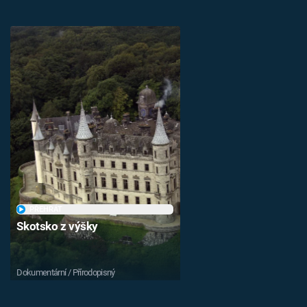
PŘEHRÁT
Skotsko z výšky
Dokumentární / Přírodopisný