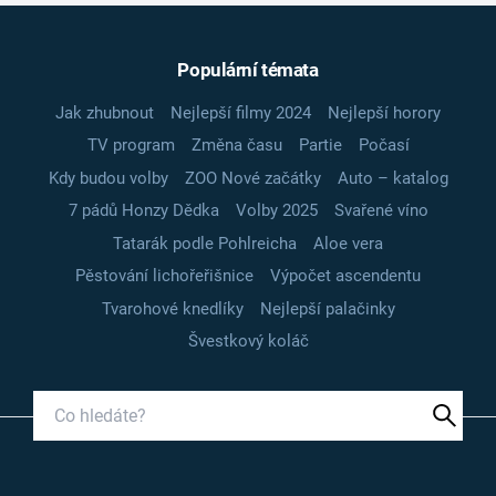
Populární témata
Jak zhubnout
Nejlepší filmy 2024
Nejlepší horory
TV program
Změna času
Partie
Počasí
Kdy budou volby
ZOO Nové začátky
Auto – katalog
7 pádů Honzy Dědka
Volby 2025
Svařené víno
Tatarák podle Pohlreicha
Aloe vera
Pěstování lichořeřišnice
Výpočet ascendentu
Tvarohové knedlíky
Nejlepší palačinky
Švestkový koláč