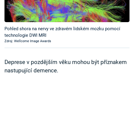
Časopis
Sledujte prima+
Pohled shora na nervy ve zdravém lidském mozku pomocí
technologie DWI MRI
Přihlášení
Zdroj: Wellcome Image Awards
Sledujte nás
Deprese v pozdějším věku mohou být příznakem
nastupující demence.