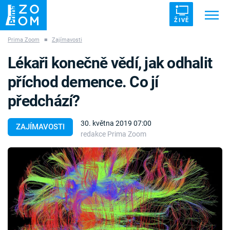
ŽIVĚ
Prima Zoom
■
Zajímavosti
Trendy:
ZRÁDCI
UFO
DRUHÁ SVĚTOVÁ VÁLKA
Lékaři konečně vědí, jak odhalit
ZÁHADY
VETŘELCI DÁVNOVĚKU
příchod demence. Co jí
předchází?
30. května 2019 07:00
ZAJÍMAVOSTI
redakce Prima Zoom
Témata
Témata
Pořady
TV Program