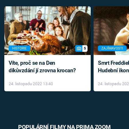
5
HISTORIE
ZAJÍMAVOSTI
Víte, proč se na Den
Smrt Freddie
díkůvzdání jí zrovna krocan?
Hudební ikon
až do konce 
24. listopadu 2022 13:40
24. listopadu 20
léky
POPULÁRNÍ FILMY NA PRIMA ZOOM