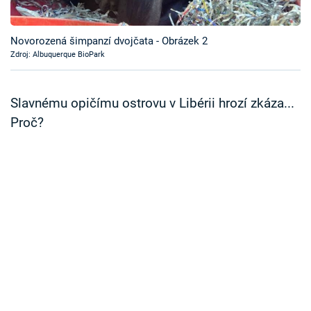
Časopis
Novorozená šimpanzí dvojčata - Obrázek 2
Sledujte prima+
Zdroj: Albuquerque BioPark
Přihlášení
Slavnému opičímu ostrovu v Libérii hrozí zkáza...
Proč?
Sledujte nás