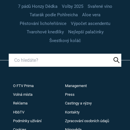
7 pádů Honzy Dědka
Volby 2025
Svařené víno
Tatarák podle Pohlreicha
Aloe vera
Pěstování lichořeřišnice
Výpočet ascendentu
Tvarohové knedlíky
Nejlepší palačinky
Švestkový koláč
O FTV Prima
Management
Volná místa
Press
Reklama
Castingy a výzvy
HbbTV
Kontakty
Podmínky užívání
Zpracování osobních údajů
Cookies
Nápověda