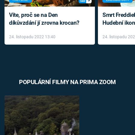
Víte, proč se na Den
Smrt Freddie
díkůvzdání jí zrovna krocan?
Hudební ikon
až do konce 
24. listopadu 2022 13:40
24. listopadu 20
léky
POPULÁRNÍ FILMY NA PRIMA ZOOM