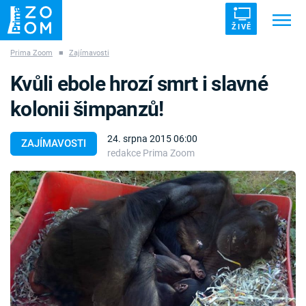
ŽIVĚ
Prima Zoom
■
Zajímavosti
Trendy:
ZRÁDCI
UFO
DRUHÁ SVĚTOVÁ VÁLKA
Kvůli ebole hrozí smrt i slavné
ZÁHADY
VETŘELCI DÁVNOVĚKU
kolonii šimpanzů!
24. srpna 2015 06:00
ZAJÍMAVOSTI
redakce Prima Zoom
Témata
Témata
Pořady
TV Program