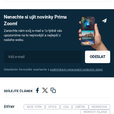
Nenechte si ujít novinky Prima
Zoom!
Zanechte nám svůj e-mail a 1x týdně vás
upozorníme na to nejnovější a nejlepší z
našeho webu.
ODESLAT
Odesláním formuláře souhlasíte s
podmínkami zpracování osobních údajů
SDÍLEJTE ČLÁNEK
ŠTÍTKY
NEW YORK
OPICE
USA
LIBÉRIE
MONROVIA
MONKEY ISLAND