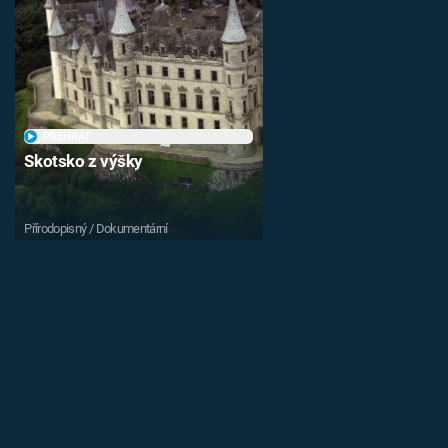
PŘEHRÁT
Skotsko z výšky
Přírodopisný / Dokumentární