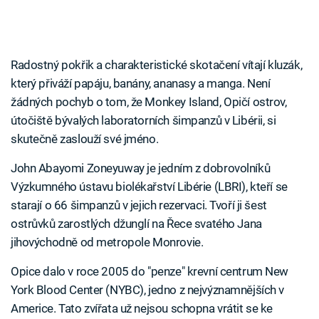
Radostný pokřik a charakteristické skotačení vítají kluzák,
který přiváží papáju, banány, ananasy a manga. Není
žádných pochyb o tom, že Monkey Island, Opičí ostrov,
útočiště bývalých laboratorních šimpanzů v Libérii, si
skutečně zaslouží své jméno.
John Abayomi Zoneyuway je jedním z dobrovolníků
Výzkumného ústavu biolékařství Libérie (LBRI), kteří se
starají o 66 šimpanzů v jejich rezervaci. Tvoří ji šest
ostrůvků zarostlých džunglí na Řece svatého Jana
jihovýchodně od metropole Monrovie.
Opice dalo v roce 2005 do "penze" krevní centrum New
York Blood Center (NYBC), jedno z nejvýznamnějších v
Americe. Tato zvířata už nejsou schopna vrátit se ke