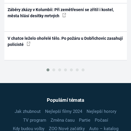
Záběry zkázy v Kolumbii: Při zemětřesení se zřítil i kostel,
města hlásí desítky mrtvých
V chatce leželo ohořelé tělo. Po požáru u Dobřichovic zasahují
policisté
Populární témata
Jak zhubnout
Nejlepší filmy 2024
Nejlepší horory
TV program
Změna času
Partie
Počasí
Kdy budou volby
ZOO Nové začátky
Auto – katalog