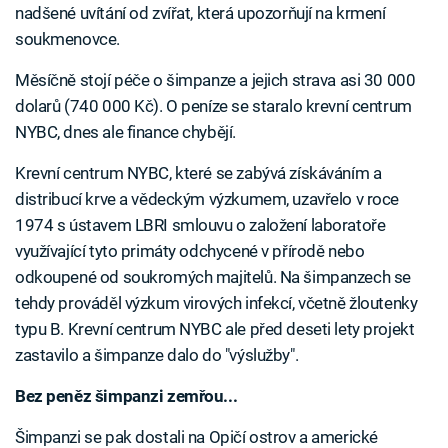
nadšené uvítání od zvířat, která upozorňují na krmení
soukmenovce.
Měsíčně stojí péče o šimpanze a jejich strava asi 30 000
dolarů (740 000 Kč). O peníze se staralo krevní centrum
NYBC, dnes ale finance chybějí.
Krevní centrum NYBC, které se zabývá získáváním a
distribucí krve a vědeckým výzkumem, uzavřelo v roce
1974 s ústavem LBRI smlouvu o založení laboratoře
využívající tyto primáty odchycené v přírodě nebo
odkoupené od soukromých majitelů. Na šimpanzech se
tehdy prováděl výzkum virových infekcí, včetně žloutenky
typu B. Krevní centrum NYBC ale před deseti lety projekt
zastavilo a šimpanze dalo do "výslužby".
Bez peněz šimpanzi zemřou...
Šimpanzi se pak dostali na Opičí ostrov a americké