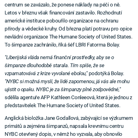
centrum se zavázalo, že ponese náklady na péči o ně.
Letos v březnu však financování zastavilo. Rozhodnutí
americké instituce pobouřilo organizace na ochranu
přírody a vědecké kruhy. Od března platí potravu pro opice
nevládní organizace The Humane Society of United States.
To šimpanze zachránilo, říká šéf LBRI Fatorma Bolay.
"Liberijská vláda nemá finanční prostředky, aby se o
šimpanze dlouhodobě starala. Tím spíše, že se
vzpamatovává z krize vyvolané ebolou,"
podotýká Bolay.
"NYBC si možná myslí, že lidé zapomenou, já vás ale mohu
ujistit o opaku. NYBC je za šimpanzy plně zodpovědné,"
sdělila agentuře AFP Kathleen Conleeová, která je jednou z
představitelek The Humane Society of United States.
Anglická bioložka Jane Godallová, zabývající se výzkumem
primátů a zejména šimpanzů, napsala krevnímu centru
NYBC otevřený dopis, v němž ho vyzvala, aby obnovilo