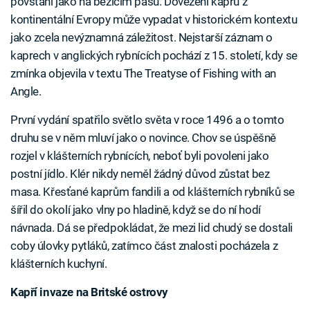
povstání jako na běžícím pásu. Dovezení kaprů z
kontinentální Evropy může vypadat v historickém kontextu
jako zcela nevýznamná záležitost. Nejstarší záznam o
kaprech v anglických rybnících pochází z 15. století, kdy se
zmínka objevila v textu The Treatyse of Fishing with an
Angle.
První vydání spatřilo světlo světa v roce 1496 a o tomto
druhu se v něm mluví jako o novince. Chov se úspěšně
rozjel v klášterních rybnících, neboť byli povoleni jako
postní jídlo. Klér nikdy neměl žádný důvod zůstat bez
masa. Křesťané kaprům fandili a od klášterních rybníků se
šířil do okolí jako vlny po hladině, když se do ní hodí
návnada. Dá se předpokládat, že mezi lid chudý se dostali
coby úlovky pytláků, zatímco část znalosti pocházela z
klášterních kuchyní.
Kapří invaze na Britské ostrovy