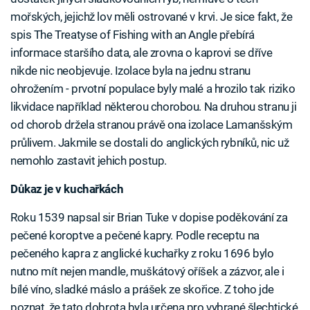
mořských, jejichž lov měli ostrované v krvi. Je sice fakt, že
spis The Treatyse of Fishing with an Angle přebírá
informace staršího data, ale zrovna o kaprovi se dříve
nikde nic neobjevuje. Izolace byla na jednu stranu
ohrožením - prvotní populace byly malé a hrozilo tak riziko
likvidace například některou chorobou. Na druhou stranu ji
od chorob držela stranou právě ona izolace Lamanšským
průlivem. Jakmile se dostali do anglických rybníků, nic už
nemohlo zastavit jehich postup.
Důkaz je v kuchařkách
Roku 1539 napsal sir Brian Tuke v dopise poděkování za
pečené koroptve a pečené kapry. Podle receptu na
pečeného kapra z anglické kuchařky z roku 1696 bylo
nutno mít nejen mandle, muškátový oříšek a zázvor, ale i
bílé víno, sladké máslo a prášek ze skořice. Z toho jde
poznat, že tato dobrota byla určena pro vybrané šlechtické