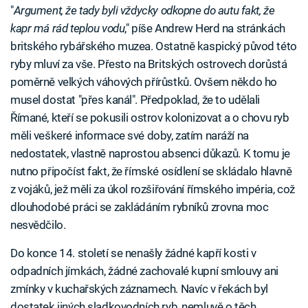
"
Argument, že tady byli vždycky odkopne do autu fakt, že
kapr má rád teplou vodu
," píše Andrew Herd na stránkách
britského rybářského muzea. Ostatně kaspický původ této
ryby mluví za vše. Přesto na Britských ostrovech dorůstá
poměrně velkých váhových přírůstků. Ovšem někdo ho
musel dostat "přes kanál". Předpoklad, že to udělali
Římané, kteří se pokusili ostrov kolonizovat a o chovu ryb
měli veškeré informace své doby, zatím naráží na
nedostatek, vlastně naprostou absenci důkazů. K tomu je
nutno připočíst fakt, že římské osídlení se skládalo hlavně
z vojáků, jež měli za úkol rozšiřování římského impéria, což
dlouhodobé práci se zakládáním rybníků zrovna moc
nesvědčilo.
Do konce 14. století se nenašly žádné kapří kosti v
odpadních jímkách, žádné zachovalé kupní smlouvy ani
zmínky v kuchařských záznamech. Navíc v řekách byl
dostatek jiných sladkovodních ryb, nemluvě o těch