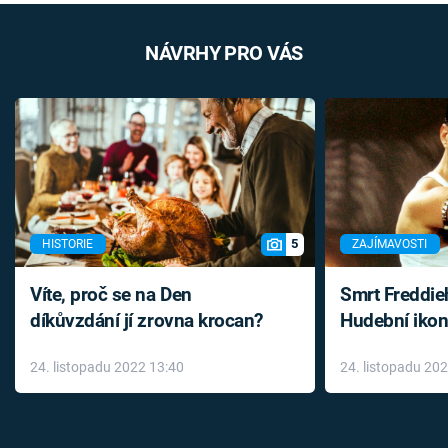
NÁVRHY PRO VÁS
5
HISTORIE
ZAJÍMAVOSTI
Víte, proč se na Den
Smrt Freddie
díkůvzdání jí zrovna krocan?
Hudební ikon
až do konce 
24. listopadu 2022 13:40
24. listopadu 20
léky