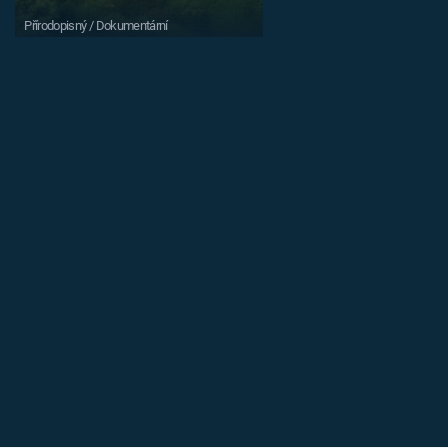
Přírodopisný / Dokumentární