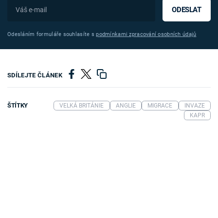
ODESLAT
Odesláním formuláře souhlasíte s
podmínkami zpracování osobních údajů
SDÍLEJTE ČLÁNEK
ŠTÍTKY
VELKÁ BRITÁNIE
ANGLIE
MIGRACE
INVAZE
KAPR