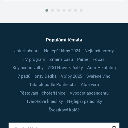
Populární témata
Jak zhubnout
Nejlepší filmy 2024
Nejlepší horory
TV program
Změna času
Partie
Počasí
Kdy budou volby
ZOO Nové začátky
Auto – katalog
7 pádů Honzy Dědka
Volby 2025
Svařené víno
Tatarák podle Pohlreicha
Aloe vera
Pěstování lichořeřišnice
Výpočet ascendentu
Tvarohové knedlíky
Nejlepší palačinky
Švestkový koláč