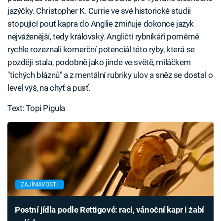
jazýčky. Christopher K. Currie ve své historické studii
stopující pouť kapra do Anglie zmiňuje dokonce jazyk
nejváženější, tedy královský. Angličtí rybníkáři poměrně
rychle rozeznali komerční potenciál této ryby, která se
později stala, podobně jako jinde ve světě, miláčkem
"tichých bláznů" a z mentální rubriky ulov a sněz se dostal o
level výš, na chyť a pusť.
Text: Topi Pigula
ZAJÍMAVOSTI
Postní jídla podle Rettigové: raci, vánoční kapr i žabí