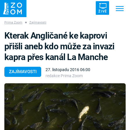
ŽIVĚ
Prima Zoom
■
Zajímavosti
Trendy:
ZRÁDCI
UFO
DRUHÁ SVĚTOVÁ VÁLKA
Kterak Angličané ke kaprovi
ZÁHADY
VETŘELCI DÁVNOVĚKU
přišli aneb kdo může za invazi
kapra přes kanál La Manche
27. listopadu 2016 06:00
ZAJÍMAVOSTI
redakce Prima Zoom
Témata
Témata
Pořady
TV Program