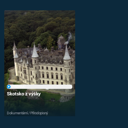
PŘEHRÁT
Skotsko z výšky
Dokumentární / Přírodopisný