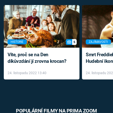
5
HISTORIE
ZAJÍMAVOSTI
Víte, proč se na Den
Smrt Freddie
díkůvzdání jí zrovna krocan?
Hudební ikon
až do konce 
24. listopadu 2022 13:40
24. listopadu 20
léky
POPULÁRNÍ FILMY NA PRIMA ZOOM