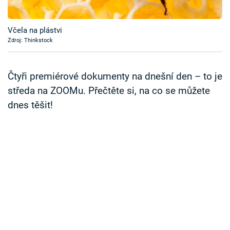
Časopis
Včela na plástvi
Sledujte prima+
Zdroj: Thinkstock
Přihlášení
Čtyři premiérové dokumenty na dnešní den – to je
středa na ZOOMu. Přečtěte si, na co se můžete
dnes těšit!
Sledujte nás