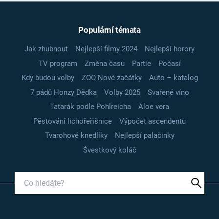
Populární témata
Jak zhubnout
Nejlepší filmy 2024
Nejlepší horory
TV program
Změna času
Partie
Počasí
Kdy budou volby
ZOO Nové začátky
Auto – katalog
7 pádů Honzy Dědka
Volby 2025
Svařené víno
Tatarák podle Pohlreicha
Aloe vera
Pěstování lichořeřišnice
Výpočet ascendentu
Tvarohové knedlíky
Nejlepší palačinky
Švestkový koláč