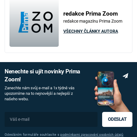
redakce Prima Zoom
redakce magazínu Prima Zoom
VŠECHNY ČLÁNKY AUTORA
Nenechte si ujít novinky Prima
Zoom!
Zanechte nám svůj e-mail a 1x týdně vás
upozorníme na to nejnovější a nejlepší z
našeho webu.
ODESLAT
Odesláním formuláře souhlasíte s
podmínkami zpracování osobních údajů