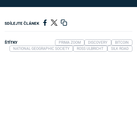
SDÍLEJTE ČLÁNEK
ŠTÍTKY
PRIMA ZOOM
DISCOVERY
BITCOIN
NATIONAL GEOGRAPHIC SOCIETY
ROSS ULBRICHT
SILK ROAD