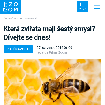
ŽIVĚ
Prima Zoom
■
Zajímavosti
Trendy:
ZRÁDCI
UFO
DRUHÁ SVĚTOVÁ VÁLKA
Která zvířata mají šestý smysl?
ZÁHADY
VETŘELCI DÁVNOVĚKU
Dívejte se dnes!
27. července 2016 06:00
ZAJÍMAVOSTI
redakce Prima Zoom
Témata
Témata
Pořady
TV Program