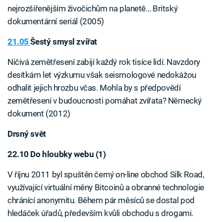
nejrozšířenějším živočichům na planetě… Britský
dokumentární seriál (2005)
21.05
Šestý smysl zvířat
Ničivá zemětřesení zabijí každý rok tisíce lidí. Navzdory
desítkám let výzkumu však seismologové nedokážou
odhalit jejich hrozbu včas. Mohla by s předpovědí
zemětřesení v budoucnosti pomáhat zvířata? Německý
dokument (2012)
Drsný svět
Failed to fetch
22.10 Do hloubky webu (1)
V říjnu 2011 byl spuštěn černý on-line obchod Silk Road,
využívající virtuální měny Bitcoinů a obranné technologie
chránící anonymitu. Během pár měsíců se dostal pod
hledáček úřadů, především kvůli obchodu s drogami.