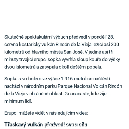
Skutečně spektakulární výbuch předvedl v pondělí 28.
června kostarický vulkán Rincón de la Vieja ležící asi 200
kilometrů od hlavního města San José. V jediné asi tři
minuty trvající erupci sopka vyvrhla sloup kouře do výšky
dvou kilometrů a zasypala okolí deštěm popela.
Sopka s vrcholem ve výšce 1 916 metrů se naštěstí
nachází v národním parku Parque Nacional Volcán Rincón
de la Vieja v chráněné oblasti Guanacaste, kde žije
minimum lidí.
Erupci můžete vidět v následujícím videu:
Třaskavý vulkán předvedl svou sílu
Failed to fetch