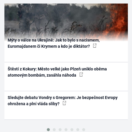
Mýty o válce na Ukrajině: Jak to bylo s nacismem,
Euromajdanem či Krymem a kdo je diktátor?
Štěstí z Kokury: Město velké jako Plzeň uniklo oběma
atomovým bombám, zasáhla náhoda
Sledujte debatu Vondry s Gregorem: Je bezpečnost Evropy
ohrožena a plní vláda sliby?