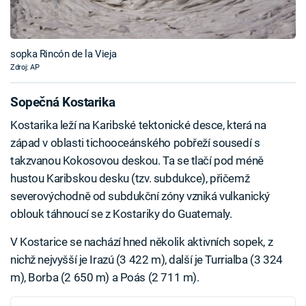
sopka Rincón de la Vieja
Zdroj: AP
Sopečná Kostarika
Kostarika leží na Karibské tektonické desce, která na
západ v oblasti tichooceánského pobřeží sousedí s
takzvanou Kokosovou deskou. Ta se tlačí pod méně
hustou Karibskou desku (tzv. subdukce), přičemž
severovýchodně od subdukční zóny vzniká vulkanický
oblouk táhnoucí se z Kostariky do Guatemaly.
V Kostarice se nachází hned několik aktivních sopek, z
nichž nejvyšší je Irazú (3 422 m), další je Turrialba (3 324
m), Borba (2 650 m) a Poás (2 711 m).