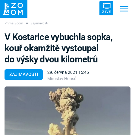
ŽIVĚ
Prima Zoom
■
Zajímavosti
Trendy:
ZRÁDCI
UFO
DRUHÁ SVĚTOVÁ VÁLKA
V Kostarice vybuchla sopka,
ZÁHADY
VETŘELCI DÁVNOVĚKU
kouř okamžitě vystoupal
do výšky dvou kilometrů
29. června 2021 15:45
ZAJÍMAVOSTI
Miroslav Honsů
Témata
Témata
Pořady
TV Program