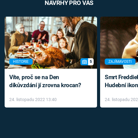
NÁVRHY PRO VÁS
5
HISTORIE
ZAJÍMAVOSTI
Víte, proč se na Den
Smrt Freddie
díkůvzdání jí zrovna krocan?
Hudební ikon
až do konce 
24. listopadu 2022 13:40
24. listopadu 20
léky