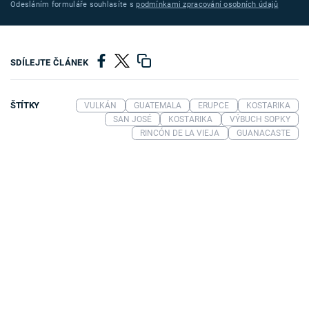
Odesláním formuláře souhlasíte s
podmínkami zpracování osobních údajů
SDÍLEJTE ČLÁNEK
ŠTÍTKY
VULKÁN
GUATEMALA
ERUPCE
KOSTARIKA
SAN JOSÉ
KOSTARIKA
VÝBUCH SOPKY
RINCÓN DE LA VIEJA
GUANACASTE