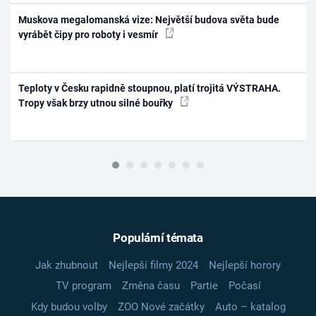
Muskova megalomanská vize: Největší budova světa bude
vyrábět čipy pro roboty i vesmír
Teploty v Česku rapidně stoupnou, platí trojitá VÝSTRAHA.
Tropy však brzy utnou silné bouřky
Populární témata
Jak zhubnout
Nejlepší filmy 2024
Nejlepší horory
TV program
Změna času
Partie
Počasí
Kdy budou volby
ZOO Nové začátky
Auto – katalog