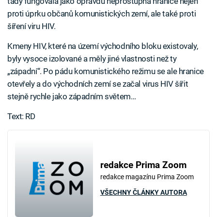
tady fungovala jako opravdu neprostupná hranice nejen
proti úprku občanů komunistických zemí, ale také proti
šíření viru HIV.
Kmeny HIV, které na území východního bloku existovaly,
byly vysoce izolované a měly jiné vlastnosti než ty
„západní“. Po pádu komunistického režimu se ale hranice
otevřely a do východních zemí se začal virus HIV šířit
stejně rychle jako západním světem…
Text: RD
redakce Prima Zoom
redakce magazínu Prima Zoom
VŠECHNY ČLÁNKY AUTORA