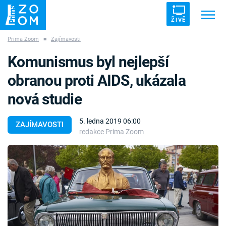
ŽIVĚ
Prima Zoom
■
Zajímavosti
Trendy:
ZRÁDCI
UFO
DRUHÁ SVĚTOVÁ VÁLKA
Komunismus byl nejlepší
ZÁHADY
VETŘELCI DÁVNOVĚKU
obranou proti AIDS, ukázala
nová studie
5. ledna 2019 06:00
ZAJÍMAVOSTI
redakce Prima Zoom
Témata
Témata
Pořady
TV Program