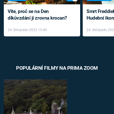
Víte, proč se na Den
Smrt Freddie
díkůvzdání jí zrovna krocan?
Hudební ikon
až do konce 
24. listopadu 2022 13:40
24. listopadu 20
léky
POPULÁRNÍ FILMY NA PRIMA ZOOM