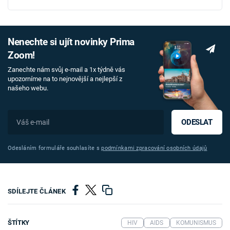
Nenechte si ujít novinky Prima
Zoom!
Zanechte nám svůj e-mail a 1x týdně vás
upozorníme na to nejnovější a nejlepší z
našeho webu.
ODESLAT
Odesláním formuláře souhlasíte s
podmínkami zpracování osobních údajů
SDÍLEJTE ČLÁNEK
ŠTÍTKY
HIV
AIDS
KOMUNISMUS