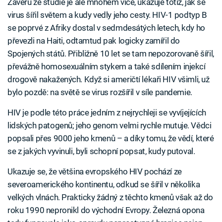
Závěrů ze studie je ale mnohem více, ukazuje totiž, jak se
virus šířil světem a kudy vedly jeho cesty. HIV-1 podtyp B
se poprvé z Afriky dostal v sedmdesátých letech, kdy ho
převezli na Haiti, odtamtud pak logicky zamířil do
Spojených států. Přibližně 10 let se tam nepozorovaně šířil,
převážně homosexuálním stykem a také sdílením injekcí
drogově nakažených. Když si američtí lékaři HIV všimli, už
bylo pozdě: na světě se virus rozšířil v síle pandemie.
HIV je podle této práce jedním z nejrychleji se vyvíjejících
lidských patogenů; jeho genom velmi rychle mutuje. Vědci
popsali přes 9000 jeho kmenů – a díky tomu, že vědí, které
se z jakých vyvinuli, byli schopní popsat, kudy putoval.
Ukazuje se, že většina evropského HIV pochází ze
severoamerického kontinentu, odkud se šířil v několika
velkých vlnách. Prakticky žádný z těchto kmenů však až do
roku 1990 nepronikl do východní Evropy. Železná opona