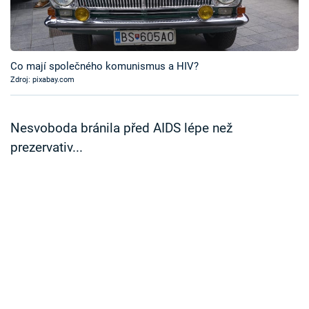
Časopis
Sledujte prima+
Co mají společného komunismus a HIV?
Zdroj: pixabay.com
Přihlášení
Nesvoboda bránila před AIDS lépe než
Sledujte nás
prezervativ...