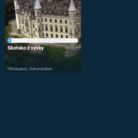
PŘEHRÁT
Skotsko z výšky
Přírodopisný / Dokumentární