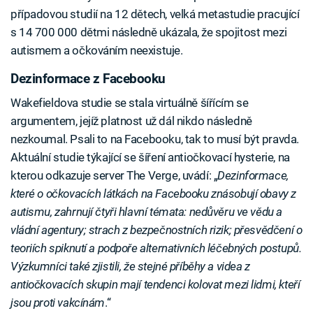
případovou studií na 12 dětech, velká metastudie pracující
s 14 700 000 dětmi následně ukázala, že spojitost mezi
autismem a očkováním neexistuje.
Dezinformace z Facebooku
Wakefieldova studie se stala virtuálně šířícím se
argumentem, jejíž platnost už dál nikdo následně
nezkoumal. Psali to na Facebooku, tak to musí být pravda.
Aktuální studie týkající se šíření antiočkovací hysterie, na
kterou odkazuje server The Verge, uvádí: „
Dezinformace,
které o očkovacích látkách na Facebooku znásobují obavy z
autismu, zahrnují čtyři hlavní témata: nedůvěru ve vědu a
vládní agentury; strach z bezpečnostních rizik; přesvědčení o
teoriích spiknutí a podpoře alternativních léčebných postupů.
Výzkumníci také zjistili, že stejné příběhy a videa z
antiočkovacích skupin mají tendenci kolovat mezi lidmi, kteří
jsou proti vakcínám
.“