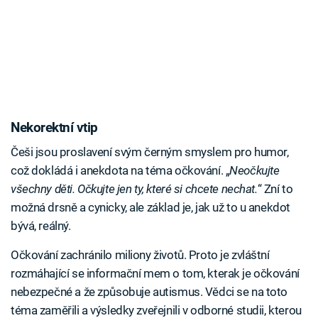
Nekorektní vtip
Češi jsou proslavení svým černým smyslem pro humor,
což dokládá i anekdota na téma očkování. „
Neočkujte
všechny děti. Očkujte jen ty, které si chcete nechat.
“ Zní to
možná drsně a cynicky, ale základ je, jak už to u anekdot
bývá, reálný.
Očkování zachránilo miliony životů. Proto je zvláštní
rozmáhající se informační mem o tom, kterak je očkování
nebezpečné a že způsobuje autismus. Vědci se na toto
téma zaměřili a výsledky zveřejnili v odborné studii, kterou