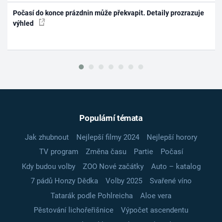
Počasí do konce prázdnin může překvapit. Detaily prozrazuje
výhled
Populární témata
Jak zhubnout
Nejlepší filmy 2024
Nejlepší horory
TV program
Změna času
Partie
Počasí
Kdy budou volby
ZOO Nové začátky
Auto – katalog
7 pádů Honzy Dědka
Volby 2025
Svařené víno
Tatarák podle Pohlreicha
Aloe vera
Pěstování lichořeřišnice
Výpočet ascendentu