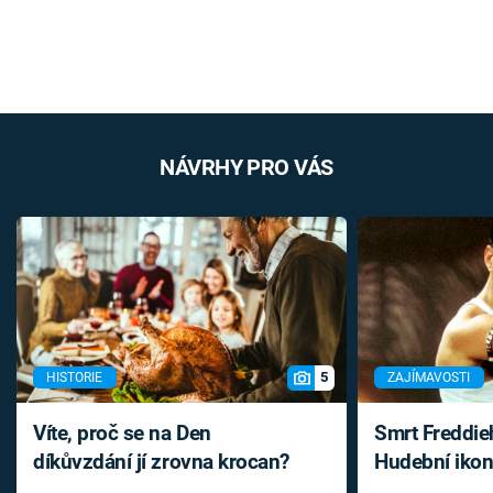
NÁVRHY PRO VÁS
5
HISTORIE
ZAJÍMAVOSTI
Víte, proč se na Den
Smrt Freddie
díkůvzdání jí zrovna krocan?
Hudební ikon
až do konce 