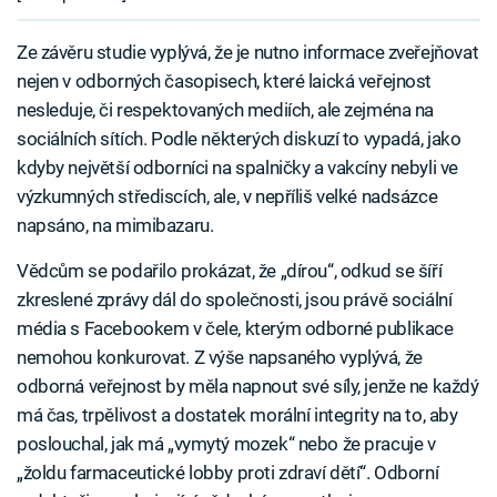
Ze závěru studie vyplývá, že je nutno informace zveřejňovat
nejen v odborných časopisech, které laická veřejnost
nesleduje, či respektovaných mediích, ale zejména na
sociálních sítích. Podle některých diskuzí to vypadá, jako
kdyby největší odborníci na spalničky a vakcíny nebyli ve
výzkumných střediscích, ale, v nepříliš velké nadsázce
napsáno, na mimibazaru.
Vědcům se podařilo prokázat, že „dírou“, odkud se šíří
zkreslené zprávy dál do společnosti, jsou právě sociální
média s Facebookem v čele, kterým odborné publikace
nemohou konkurovat. Z výše napsaného vyplývá, že
odborná veřejnost by měla napnout své síly, jenže ne každý
má čas, trpělivost a dostatek morální integrity na to, aby
poslouchal, jak má „vymytý mozek“ nebo že pracuje v
„žoldu farmaceutické lobby proti zdraví dětí“. Odborní