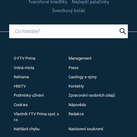
Tvarohové knedlíky
Nejlepší palačinky
Švestkový koláč
O FTV Prima
Management
Volná místa
Press
Reklama
Castingy a výzvy
HbbTV
Kontakty
Podmínky užívání
Zpracování osobních údajů
Cookies
Nápověda
Vlastník FTV Prima spol. s
Redakce
r.o.
Nahlásit chybu
Nastavení soukromí