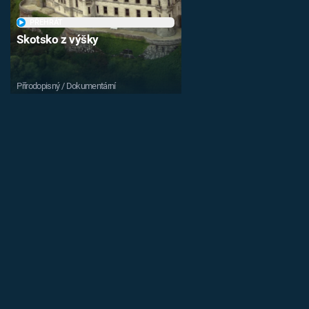
PŘEHRÁT
Skotsko z výšky
Přírodopisný / Dokumentární