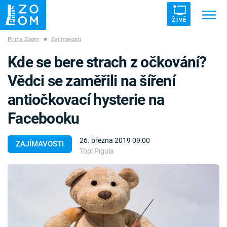
ŽIVĚ
Prima Zoom
■
Zajímavosti
Trendy:
ZRÁDCI
UFO
DRUHÁ SVĚTOVÁ VÁLKA
Kde se bere strach z očkování?
ZÁHADY
VETŘELCI DÁVNOVĚKU
Vědci se zaměřili na šíření
antiočkovací hysterie na
Facebooku
Témata
26. března 2019 09:00
ZAJÍMAVOSTI
Topi Pigula
Témata
Pořady
TV Program