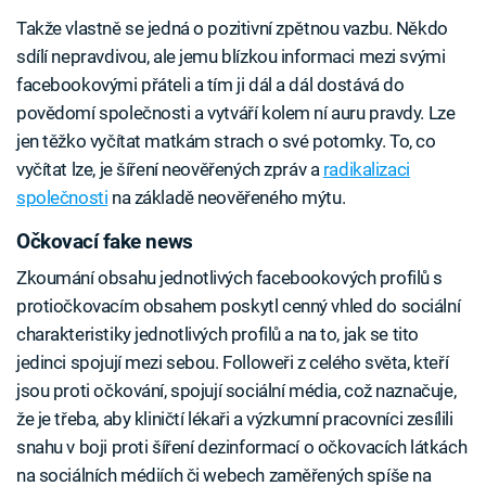
Takže vlastně se jedná o pozitivní zpětnou vazbu. Někdo
sdílí nepravdivou, ale jemu blízkou informaci mezi svými
facebookovými přáteli a tím ji dál a dál dostává do
povědomí společnosti a vytváří kolem ní auru pravdy. Lze
jen těžko vyčítat matkám strach o své potomky. To, co
vyčítat lze, je šíření neověřených zpráv a
radikalizaci
společnosti
na základě neověřeného mýtu.
Očkovací fake news
Zkoumání obsahu jednotlivých facebookových profilů s
protiočkovacím obsahem poskytl cenný vhled do sociální
charakteristiky jednotlivých profilů a na to, jak se tito
jedinci spojují mezi sebou. Followeři z celého světa, kteří
jsou proti očkování, spojují sociální média, což naznačuje,
že je třeba, aby kliničtí lékaři a výzkumní pracovníci zesílili
snahu v boji proti šíření dezinformací o očkovacích látkách
na sociálních médiích či webech zaměřených spíše na