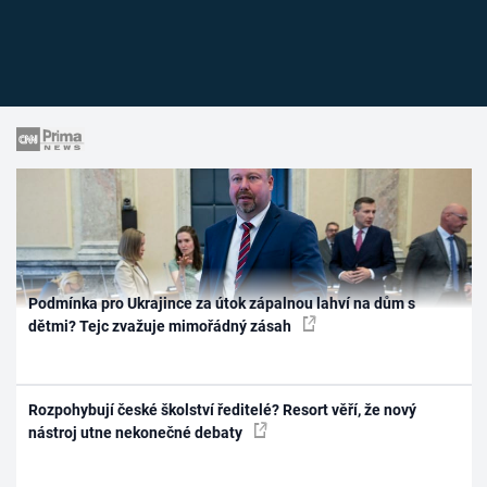
Podmínka pro Ukrajince za útok zápalnou lahví na dům s
dětmi? Tejc zvažuje mimořádný zásah
Rozpohybují české školství ředitelé? Resort věří, že nový
nástroj utne nekonečné debaty