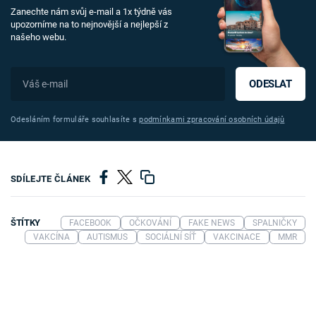
Zanechte nám svůj e-mail a 1x týdně vás
upozorníme na to nejnovější a nejlepší z
našeho webu.
ODESLAT
Odesláním formuláře souhlasíte s
podmínkami zpracování osobních údajů
SDÍLEJTE ČLÁNEK
ŠTÍTKY
FACEBOOK
OČKOVÁNÍ
FAKE NEWS
SPALNIČKY
VAKCÍNA
AUTISMUS
SOCIÁLNÍ SÍŤ
VAKCINACE
MMR