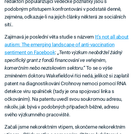
redaktoři popularizující vědecké poznatky jsou s
podobným přístupem konfrontováni v podstatě denně,
zejména, odkazuje-li na jejich články některá ze sociálních
sítí..
Zajímavá je poslední věta studie s názvem
It’s not all about
autism: The emerging landscape of anti-vaccination
sentiment on Facebook
: „
Tento výzkum neobdržel žádný
specifický grant z fondů financování ve veřejném,
komerčním nebo neziskovém sektoru
.“ To se o výše
zmíněném doktoru Wakefieldovi říci nedá, jelikož si zaplatil
patent na diagnostikování Crohnovy nemoci pomocí RNA
detekce viru spalniček (tady je ona spojovací linka s
očkováním). Na patentu uvedl svou soukromou adresu,
nikoliv, jak bývá v podobných případech běžné, adresu
svého výzkumného pracoviště.
Začali jsme nekorektním vtipem, skončeme nekorektním