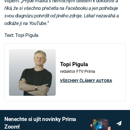
vtipem. „
Přijde matka s nemocným dítětem k doktorovi a
říká, že si všechno přečetla na Facebooku a jen potřebuje
svou diagnózu potvrdit od jiného zdroje. Lékař nezaváhá a
odkáže ji na YouTube.
“
Text: Topi Pigula
Topi Pigula
redaktor FTV Prima
VŠECHNY ČLÁNKY AUTORA
Nenechte si ujít novinky Prima
Zoom!