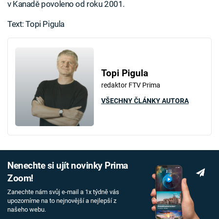
v Kanadě povoleno od roku 2001.
Text: Topi Pigula
Topi Pigula
redaktor FTV Prima
VŠECHNY ČLÁNKY AUTORA
Nenechte si ujít novinky Prima
Zoom!
Zanechte nám svůj e-mail a 1x týdně vás
upozorníme na to nejnovější a nejlepší z
našeho webu.