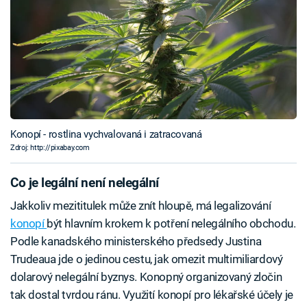
Konopí - rostlina vychvalovaná i zatracovaná
Zdroj: http://pixabay.com
Co je legální není nelegální
Jakkoliv mezititulek může znít hloupě, má legalizování
konopí
být hlavním krokem k potření nelegálního obchodu.
Podle kanadského ministerského předsedy Justina
Trudeaua jde o jedinou cestu, jak omezit multimiliardový
dolarový nelegální byznys. Konopný organizovaný zločin
tak dostal tvrdou ránu. Využití konopí pro lékařské účely je