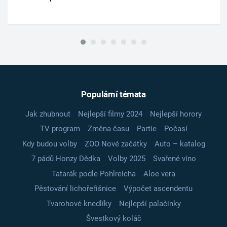
Populární témata
Jak zhubnout
Nejlepší filmy 2024
Nejlepší horory
TV program
Změna času
Partie
Počasí
Kdy budou volby
ZOO Nové začátky
Auto – katalog
7 pádů Honzy Dědka
Volby 2025
Svařené víno
Tatarák podle Pohlreicha
Aloe vera
Pěstování lichořeřišnice
Výpočet ascendentu
Tvarohové knedlíky
Nejlepší palačinky
Švestkový koláč