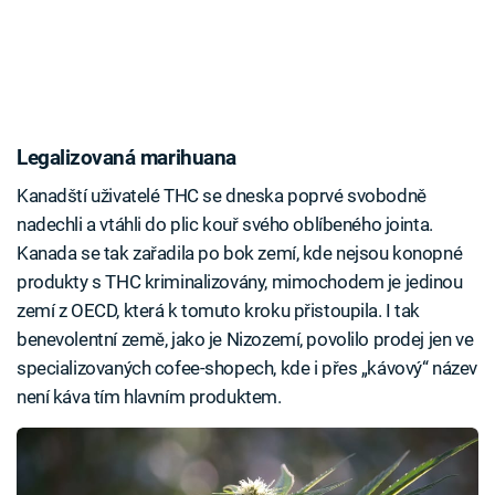
Legalizovaná marihuana
Kanadští uživatelé THC se dneska poprvé svobodně
nadechli a vtáhli do plic kouř svého oblíbeného jointa.
Kanada se tak zařadila po bok zemí, kde nejsou konopné
produkty s THC kriminalizovány, mimochodem je jedinou
zemí z OECD, která k tomuto kroku přistoupila. I tak
benevolentní země, jako je Nizozemí, povolilo prodej jen ve
specializovaných cofee-shopech, kde i přes „kávový“ název
není káva tím hlavním produktem.