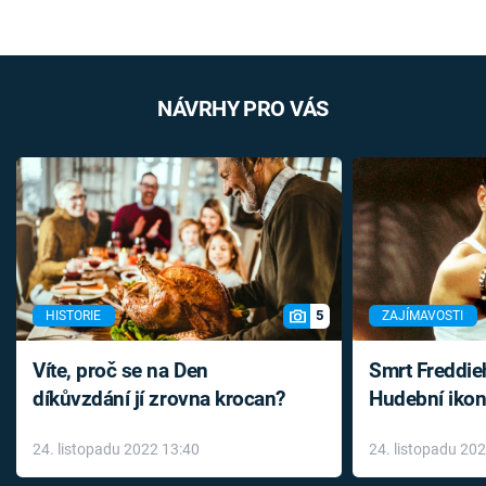
NÁVRHY PRO VÁS
5
HISTORIE
ZAJÍMAVOSTI
Víte, proč se na Den
Smrt Freddie
díkůvzdání jí zrovna krocan?
Hudební ikon
až do konce 
24. listopadu 2022 13:40
24. listopadu 20
léky