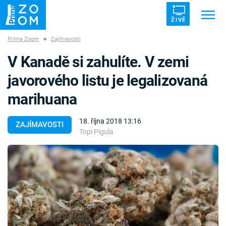
ŽIVĚ
Prima Zoom
■
Zajímavosti
Trendy:
ZRÁDCI
UFO
DRUHÁ SVĚTOVÁ VÁLKA
V Kanadě si zahulíte. V zemi
ZÁHADY
VETŘELCI DÁVNOVĚKU
javorového listu je legalizovaná
marihuana
18. října 2018 13:16
ZAJÍMAVOSTI
Topi Pigula
Témata
Témata
Pořady
TV Program