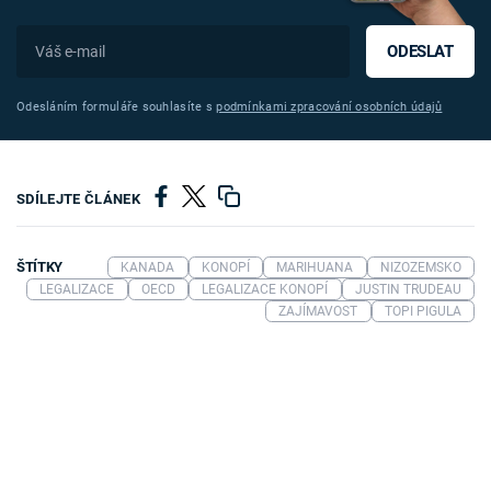
ODESLAT
Odesláním formuláře souhlasíte s
podmínkami zpracování osobních údajů
SDÍLEJTE ČLÁNEK
ŠTÍTKY
KANADA
KONOPÍ
MARIHUANA
NIZOZEMSKO
LEGALIZACE
OECD
LEGALIZACE KONOPÍ
JUSTIN TRUDEAU
ZAJÍMAVOST
TOPI PIGULA