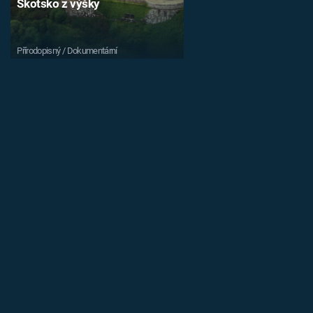
Skotsko z výšky
Přírodopisný / Dokumentární