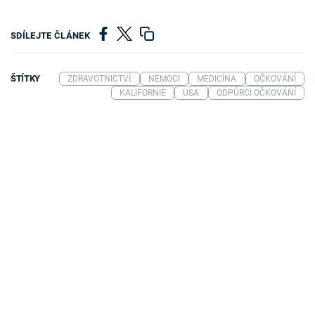
SDÍLEJTE ČLÁNEK
ŠTÍTKY
ZDRAVOTNICTVÍ
NEMOCI
MEDICÍNA
OČKOVÁNÍ
KALIFORNIE
USA
ODPŮRCI OČKOVÁNÍ