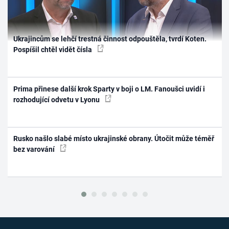
Ukrajincům se lehčí trestná činnost odpouštěla, tvrdí Koten.
Pospíšil chtěl vidět čísla
Prima přinese další krok Sparty v boji o LM. Fanoušci uvidí i
rozhodující odvetu v Lyonu
Rusko našlo slabé místo ukrajinské obrany. Útočit může téměř
bez varování