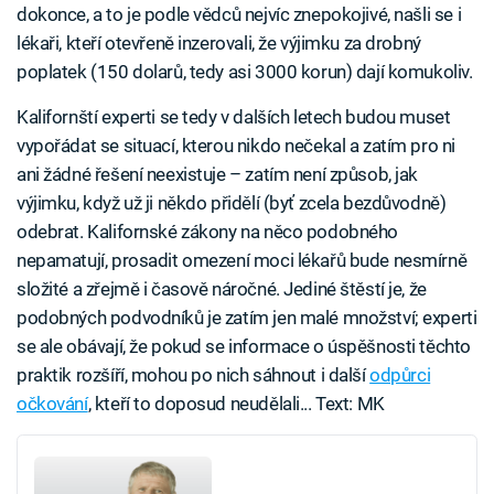
dokonce, a to je podle vědců nejvíc znepokojivé, našli se i
lékaři, kteří otevřeně inzerovali, že výjimku za drobný
poplatek (150 dolarů, tedy asi 3000 korun) dají komukoliv.
Kalifornští experti se tedy v dalších letech budou muset
vypořádat se situací, kterou nikdo nečekal a zatím pro ni
ani žádné řešení neexistuje – zatím není způsob, jak
výjimku, když už ji někdo přidělí (byť zcela bezdůvodně)
odebrat. Kalifornské zákony na něco podobného
nepamatují, prosadit omezení moci lékařů bude nesmírně
složité a zřejmě i časově náročné. Jediné štěstí je, že
podobných podvodníků je zatím jen malé množství; experti
se ale obávají, že pokud se informace o úspěšnosti těchto
praktik rozšíří, mohou po nich sáhnout i další
odpůrci
očkování
, kteří to doposud neudělali... Text: MK