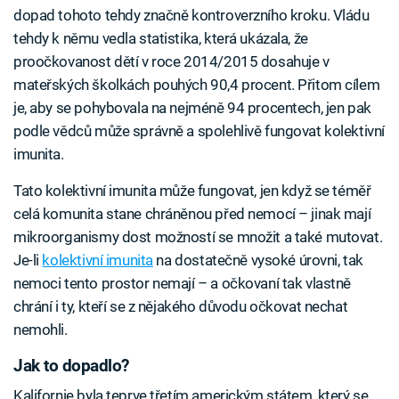
dopad tohoto tehdy značně kontroverzního kroku. Vládu
tehdy k němu vedla statistika, která ukázala, že
proočkovanost dětí v roce 2014/2015 dosahuje v
mateřských školkách pouhých 90,4 procent. Přitom cílem
je, aby se pohybovala na nejméně 94 procentech, jen pak
podle vědců může správně a spolehlivě fungovat kolektivní
imunita.
Tato kolektivní imunita může fungovat, jen když se téměř
celá komunita stane chráněnou před nemocí – jinak mají
mikroorganismy dost možností se množit a také mutovat.
Je-li
kolektivní imunita
na dostatečně vysoké úrovni, tak
nemoci tento prostor nemají – a očkovaní tak vlastně
chrání i ty, kteří se z nějakého důvodu očkovat nechat
nemohli.
Jak to dopadlo?
Kalifornie byla teprve třetím americkým státem, který se