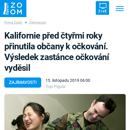
ŽIVĚ
Prima Zoom
■
Zajímavosti
Trendy:
ZRÁDCI
UFO
DRUHÁ SVĚTOVÁ VÁLKA
Kalifornie před čtyřmi roky
ZÁHADY
VETŘELCI DÁVNOVĚKU
přinutila občany k očkování.
Výsledek zastánce očkování
vyděsil
Témata
15. listopadu 2019 06:00
ZAJÍMAVOSTI
Topi Pigula
Témata
Pořady
TV Program