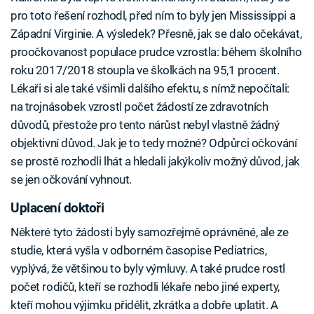
pro toto řešení rozhodl, před ním to byly jen Mississippi a
Západní Virginie. A výsledek? Přesně, jak se dalo očekávat,
proočkovanost populace prudce vzrostla: během školního
roku 2017/2018 stoupla ve školkách na 95,1 procent.
Lékaři si ale také všimli dalšího efektu, s nímž nepočítali:
na trojnásobek vzrostl počet žádostí ze zdravotních
důvodů, přestože pro tento nárůst nebyl vlastně žádný
objektivní důvod. Jak je to tedy možné? Odpůrci očkování
se prostě rozhodli lhát a hledali jakýkoliv možný důvod, jak
se jen očkování vyhnout.
Uplacení doktoři
Některé tyto žádosti byly samozřejmě oprávněné, ale ze
studie, která vyšla v odborném časopise Pediatrics,
vyplývá, že většinou to byly výmluvy. A také prudce rostl
počet rodičů, kteří se rozhodli lékaře nebo jiné experty,
kteří mohou výjimku přidělit, zkrátka a dobře uplatit. A