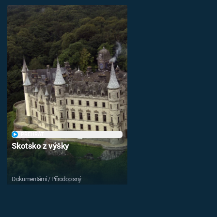
PŘEHRÁT
Skotsko z výšky
Dokumentární / Přírodopisný