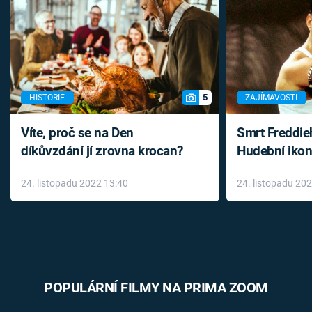
5
HISTORIE
ZAJÍMAVOSTI
Víte, proč se na Den
Smrt Freddie
díkůvzdání jí zrovna krocan?
Hudební ikon
až do konce 
24. listopadu 2022 13:40
24. listopadu 20
léky
POPULÁRNÍ FILMY NA PRIMA ZOOM