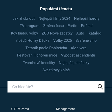
Populární témata
Jak zhubnout
Nejlepší filmy 2024
Nejlepší horory
TV program
Změna času
Partie
Počasí
Kdy budou volby
ZOO Nové začátky
Auto – katalog
7 pádů Honzy Dědka
Volby 2025
Svařené víno
Tatarák podle Pohlreicha
Aloe vera
Pěstování lichořeřišnice
Výpočet ascendentu
Tvarohové knedlíky
Nejlepší palačinky
Švestkový koláč
O FTV Prima
Management