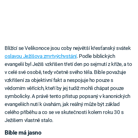
Blížící se Velikonoce jsou coby největší křesťanský svátek
oslavou Ježíšova zmrtvýchvstání
. Podle biblických
evangelií byl Ježíš vzkříšen třetí den po sejmutí z kříže, a to
v celé své osobě, tedy včetně svého těla. Bible považuje
vzkříšení za objektivní fakt a nespojuje ho pouze s
vědomím věřících, kteří by jej tudíž mohli chápat pouze
symbolicky. A právě tento přístup popsaný v kanonických
evangeliích nutí k úvahám, jak reálný může být základ
celého příběhu a co se ve skutečnosti kolem roku 30 s
Ježíšem vlastně stalo.
Bible má jasno