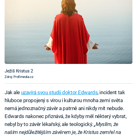
Ježíš Kristus 2
Zdroj: Profimedia.cz
Jak ale
uzavírá svou studii doktor Edwards
, incident tak
hluboce propojený s vírou i kulturou mnoha zemí světa
nemá jednoznačný závěr a patrně ani nikdy mít nebude.
Edwards nakonec přiznává, že kdyby měl některý vybrat,
nebyl by to závěr lékařský, ale teologický.
„Myslím, že
naším nejdůležitějším závěrem je, že Kristus zemřel na