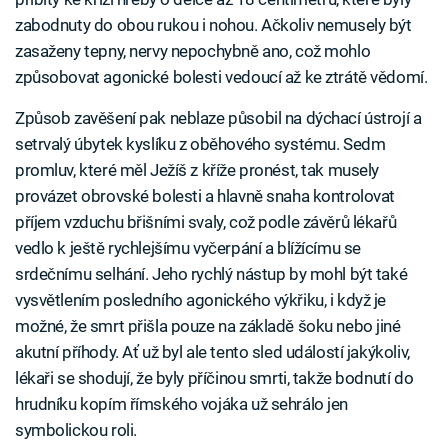
zabodnuty do obou rukou i nohou. Ačkoliv nemusely být
zasaženy tepny, nervy nepochybně ano, což mohlo
způsobovat agonické bolesti vedoucí až ke ztrátě vědomí.
Způsob zavěšení pak neblaze působil na dýchací ústrojí a
setrvalý úbytek kyslíku z oběhového systému. Sedm
promluv, které měl Ježíš z kříže pronést, tak musely
provázet obrovské bolesti a hlavně snaha kontrolovat
příjem vzduchu břišními svaly, což podle závěrů lékařů
vedlo k ještě rychlejšímu vyčerpání a blížícímu se
srdečnímu selhání. Jeho rychlý nástup by mohl být také
vysvětlením posledního agonického výkřiku, i když je
možné, že smrt přišla pouze na základě šoku nebo jiné
akutní příhody. Ať už byl ale tento sled událostí jakýkoliv,
lékaři se shodují, že byly příčinou smrti, takže bodnutí do
hrudníku kopím římského vojáka už sehrálo jen
symbolickou roli.