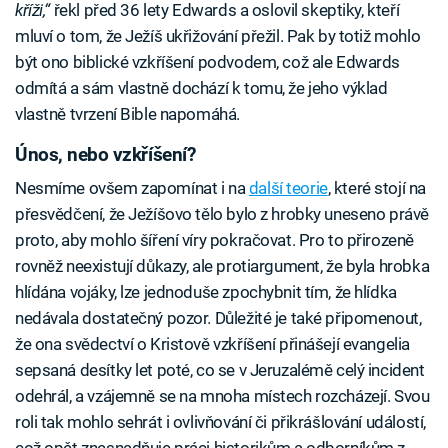
kříži,“
řekl před 36 lety Edwards a oslovil skeptiky, kteří
mluví o tom, že Ježíš ukřižování přežil. Pak by totiž mohlo
být ono biblické vzkříšení podvodem, což ale Edwards
odmítá a sám vlastně dochází k tomu, že jeho výklad
vlastně tvrzení Bible napomáhá.
Únos, nebo vzkříšení?
Nesmíme ovšem zapomínat i na
další teorie
, které stojí na
přesvědčení, že Ježíšovo tělo bylo z hrobky uneseno právě
proto, aby mohlo šíření víry pokračovat. Pro to přirozeně
rovněž neexistují důkazy, ale protiargument, že byla hrobka
hlídána vojáky, lze jednoduše zpochybnit tím, že hlídka
nedávala dostatečný pozor. Důležité je také připomenout,
že ona svědectví o Kristově vzkříšení přinášejí evangelia
sepsaná desítky let poté, co se v Jeruzalémě celý incident
odehrál, a vzájemně se na mnoha místech rozcházejí. Svou
roli tak mohlo sehrát i ovlivňování či přikrášlování událostí,