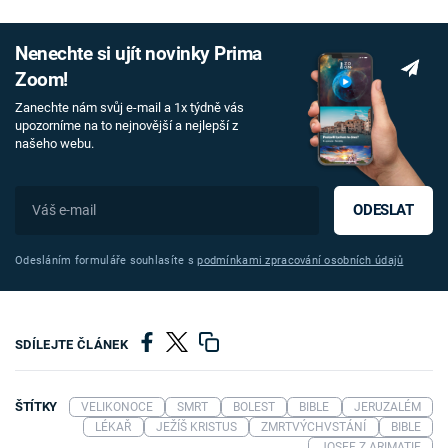
Nenechte si ujít novinky Prima
Zoom!
Zanechte nám svůj e-mail a 1x týdně vás
upozorníme na to nejnovější a nejlepší z
našeho webu.
ODESLAT
Odesláním formuláře souhlasíte s
podmínkami zpracování osobních údajů
SDÍLEJTE ČLÁNEK
ŠTÍTKY
VELIKONOCE
SMRT
BOLEST
BIBLE
JERUZALÉM
LÉKAŘ
JEŽÍŠ KRISTUS
ZMRTVÝCHVSTÁNÍ
BIBLE
JOSEF Z ARIMATIE