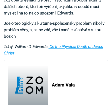
což opět znesnadňuje práci historikům a odborníkům z
dalších oborů, kteří při vyřčení jakýchkoliv soudů musí
myslet i na to, na co upozornil Edwards.
Jde o teologický a kulturně-společenský problém, nikoliv
problém vědy, a jak se zdá, vše i nadále zůstává v rukou
božích.
Zdroj: William D. Edwards:
On the Physical Death of Jesus
Christ
Adam Vala