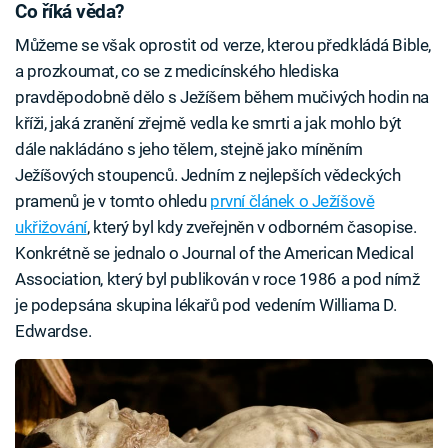
Co říká věda?
Můžeme se však oprostit od verze, kterou předkládá Bible,
a prozkoumat, co se z medicínského hlediska
pravděpodobně dělo s Ježíšem během mučivých hodin na
kříži, jaká zranění zřejmě vedla ke smrti a jak mohlo být
dále nakládáno s jeho tělem, stejně jako míněním
Ježíšových stoupenců. Jedním z nejlepších vědeckých
pramenů je v tomto ohledu
první článek o Ježíšově
ukřižování
, který byl kdy zveřejněn v odborném časopise.
Konkrétně se jednalo o Journal of the American Medical
Association, který byl publikován v roce 1986 a pod nímž
je podepsána skupina lékařů pod vedením Williama D.
Edwardse.