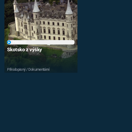
PŘEHRÁT
Skotsko z výšky
Přírodopisný / Dokumentární