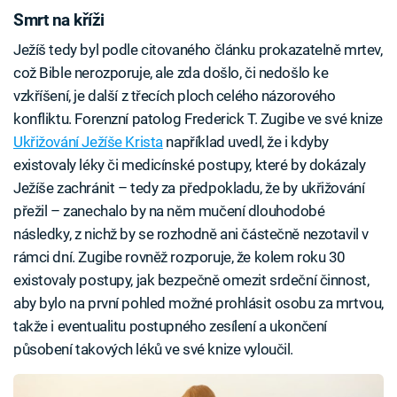
Smrt na kříži
Ježíš tedy byl podle citovaného článku prokazatelně mrtev,
což Bible nerozporuje, ale zda došlo, či nedošlo ke
vzkříšení, je další z třecích ploch celého názorového
konfliktu. Forenzní patolog Frederick T. Zugibe ve své knize
Ukřižování Ježíše Krista
například uvedl, že i kdyby
existovaly léky či medicínské postupy, které by dokázaly
Ježíše zachránit – tedy za předpokladu, že by ukřižování
přežil – zanechalo by na něm mučení dlouhodobé
následky, z nichž by se rozhodně ani částečně nezotavil v
rámci dní. Zugibe rovněž rozporuje, že kolem roku 30
existovaly postupy, jak bezpečně omezit srdeční činnost,
aby bylo na první pohled možné prohlásit osobu za mrtvou,
takže i eventualitu postupného zesílení a ukončení
působení takových léků ve své knize vyloučil.