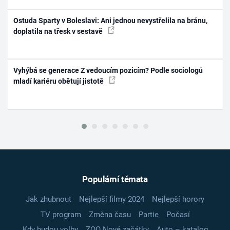
Ostuda Sparty v Boleslavi: Ani jednou nevystřelila na bránu,
doplatila na třesk v sestavě
Vyhýbá se generace Z vedoucím pozicím? Podle sociologů
mladí kariéru obětují jistotě
Populární témata
Jak zhubnout
Nejlepší filmy 2024
Nejlepší horory
TV program
Změna času
Partie
Počasí
Kdy budou volby
ZOO Nové začátky
Auto – katalog