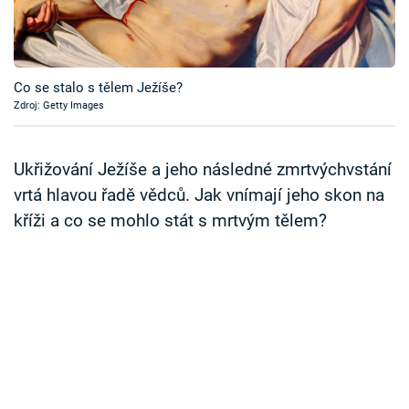
Časopis
Sledujte prima+
Co se stalo s tělem Ježíše?
Zdroj: Getty Images
Přihlášení
Ukřižování Ježíše a jeho následné zmrtvýchvstání
Sledujte nás
vrtá hlavou řadě vědců. Jak vnímají jeho skon na
kříži a co se mohlo stát s mrtvým tělem?