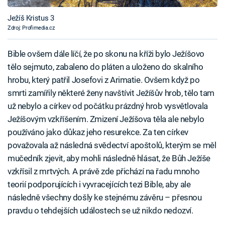
Ježíš Kristus 3
Zdroj: Profimedia.cz
Bible ovšem dále líčí, že po skonu na kříži bylo Ježíšovo
tělo sejmuto, zabaleno do pláten a uloženo do skalního
hrobu, který patřil Josefovi z Arimatie. Ovšem když po
smrti zamířily některé ženy navštívit Ježíšův hrob, tělo tam
už nebylo a církev od počátku prázdný hrob vysvětlovala
Ježíšovým vzkříšením. Zmizení Ježíšova těla ale nebylo
používáno jako důkaz jeho resurekce. Za ten církev
považovala až následná svědectví apoštolů, kterým se měl
mučedník zjevit, aby mohli následně hlásat, že Bůh Ježíše
vzkřísil z mrtvých. A právě zde přichází na řadu mnoho
teorií podporujících i vyvracejících tezi Bible, aby ale
následně všechny došly ke stejnému závěru – přesnou
pravdu o tehdejších událostech se už nikdo nedozví.