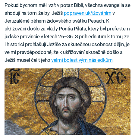
Pokud bychom měli vzít v potaz Bibli, všechna evangelia se
shodují na tom, že byl Ježíš
popraven ukřižováním
v
Jeruzalémě během židovského svátku Pesach. K
ukřižování došlo za vlády Pontia Piláta, který byl prefektem
judské provincie v letech 26–36. S přihlédnutím k tomu, že
i historici prohlašují Ježíše za skutečnou osobnost dějin, je
velmi pravděpodobné, že k ukřižování skutečně došlo a
Ježíš musel čelit jeho
velmi bolestivým následkům
.