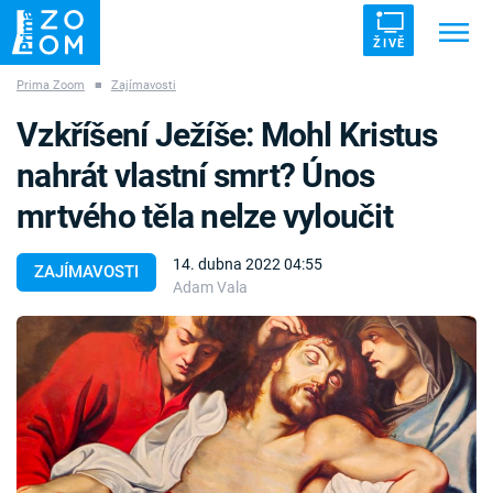
ŽIVĚ
Prima Zoom
■
Zajímavosti
Trendy:
ZRÁDCI
UFO
DRUHÁ SVĚTOVÁ VÁLKA
Vzkříšení Ježíše: Mohl Kristus
ZÁHADY
VETŘELCI DÁVNOVĚKU
nahrát vlastní smrt? Únos
mrtvého těla nelze vyloučit
14. dubna 2022 04:55
ZAJÍMAVOSTI
Adam Vala
Témata
Témata
Pořady
TV Program