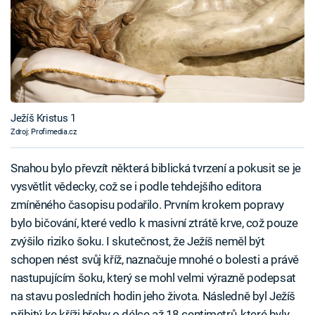
Ježíš Kristus 1
Zdroj: Profimedia.cz
Snahou bylo převzít některá biblická tvrzení a pokusit se je
vysvětlit vědecky, což se i podle tehdejšího editora
zmíněného časopisu podařilo. Prvním krokem popravy
bylo bičování, které vedlo k masivní ztrátě krve, což pouze
zvýšilo riziko šoku. I skutečnost, že Ježíš neměl být
schopen nést svůj kříž, naznačuje mnohé o bolesti a právě
nastupujícím šoku, který se mohl velmi výrazně podepsat
na stavu posledních hodin jeho života. Následně byl Ježíš
přibitý ke kříži hřeby o délce až 18 centimetrů, které byly