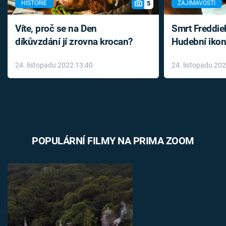
5
HISTORIE
ZAJÍMAVOSTI
Víte, proč se na Den
Smrt Freddie
díkůvzdání jí zrovna krocan?
Hudební ikon
až do konce 
24. listopadu 2022 13:40
24. listopadu 20
léky
POPULÁRNÍ FILMY NA PRIMA ZOOM