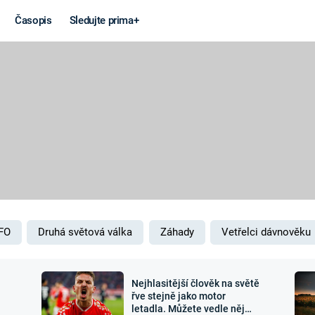
Časopis
Sledujte prima+
Věda a
Války
technika
STUDENÁ V
KORONAVIRUS
VÁLKA VE
VIETNAMU
VESMÍR
VÁLEČNÉ FI
MARS
SERIÁLY
FO
Druhá světová válka
Záhady
Vetřelci dávnověku
Nejhlasitější člověk na světě
Záhady a
Zajímav
řve stejně jako motor
letadla. Můžete vedle něj
konspirace