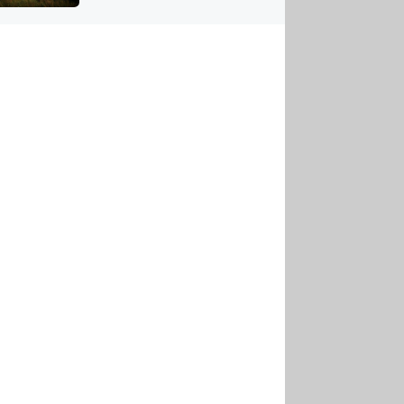
US
tornádem
RSUS
ZE A