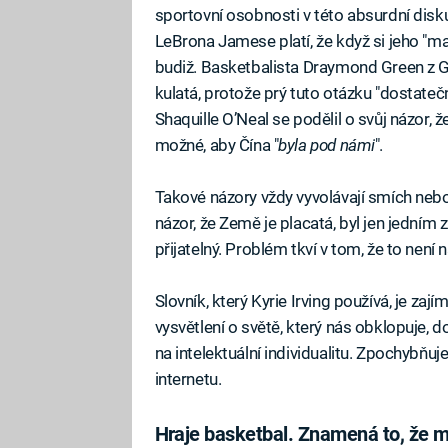
sportovní osobnosti v této absurdní disku
LeBrona Jamese platí, že když si jeho "mal
budiž. Basketbalista Draymond Green z Go
kulatá, protože prý tuto otázku "dostateč
Shaquille O’Neal se podělil o svůj názor, ž
možné, aby Čína "
byla pod námi
".
Takové názory vždy vyvolávají smích neb
názor, že Země je placatá, byl jen jedním
přijatelný. Problém tkví v tom, že to není ná
Slovník, který Kyrie Irving používá, je za
vysvětlení o světě, který nás obklopuje, 
na intelektuální individualitu. Zpochybňuj
internetu.
Hraje basketbal. Znamená to, že m