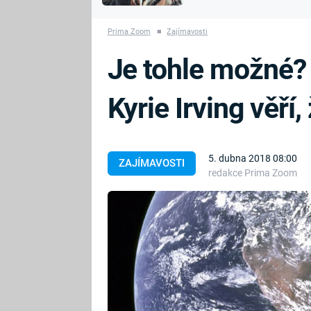
MARIE TEREZIE
vyhynuli
ADOLF HITLER
NAPOLEON
Prima Zoom
■
Zajímavosti
BONAPARTE
ATENTÁT NA
Je tohle možné?
REINHARDA
BRITSKÁ
HEYDRICHA
KRÁLOVSKÁ
Kyrie Irving věří
RODINA
PRVNÍ SVĚTOVÁ
VÁLKA
5. dubna 2018 08:00
ZAJÍMAVOSTI
redakce Prima Zoom