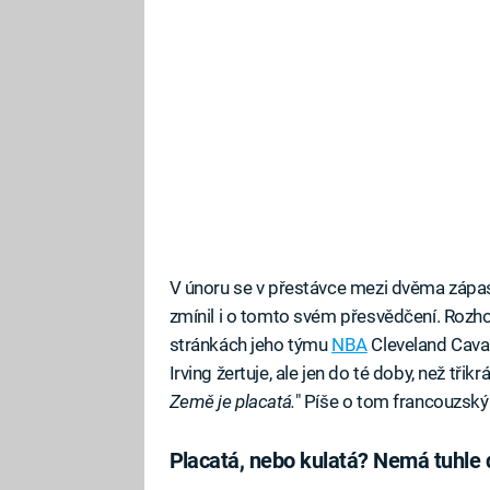
V únoru se v přestávce mezi dvěma zápasy 
zmínil i o tomto svém přesvědčení. Rozho
stránkách jeho týmu
NBA
Cleveland Caval
Irving žertuje, ale jen do té doby, než třikr
Země je placatá.
" Píše o tom francouzsk
Placatá, nebo kulatá? Nemá tuhle d