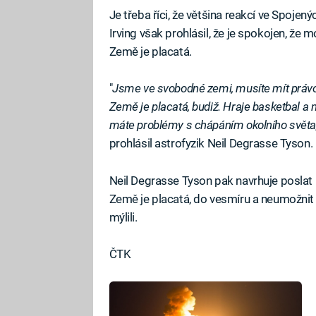
Je třeba říci, že většina reakcí ve Spojený
Irving však prohlásil, že je spokojen, že 
Země je placatá.
"
Jsme ve svobodné zemi, musíte mít právo my
Země je placatá, budiž. Hraje basketbal a 
máte problémy s chápáním okolního světa, 
prohlásil astrofyzik Neil Degrasse Tyson.
Neil Degrasse Tyson pak navrhuje poslat Ky
Země je placatá, do vesmíru a neumožnit j
mýlili.
ČTK