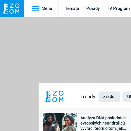
Menu
Témata
Pořady
TV Program
Cestování
Historie
HRADY A ZÁMKY
VIKINGOVÉ
HEDVÁBNÁ STEZKA
EPIDEMIE A
PANDEMIE
PŘÍRODA
STAROVĚKÝ EGYPT
Trendy:
Zrádci
U
Analýza DNA posledních
Druhá
Výročí
evropských neandrtálců
vyvrací teorii o tom, jak
světová válka