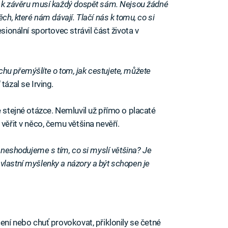
e k závěru musí každý dospět sám. Nejsou žádné
ch, které nám dávají. Tlačí nás k tomu, co si
fesionální sportovec strávil část života v
rochu přemýšlíte o tom, jak cestujete, můžete
" tázal se Irving.
e stejné otázce. Nemluvil už přímo o placaté
věřit v něco, čemu většina nevěří.
e neshodujeme s tím, co si myslí většina? Je
vlastní myšlenky a názory a být schopen je
čení nebo chuť provokovat, přiklonily se četné