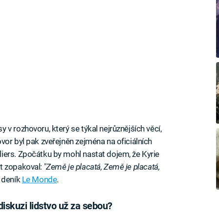
v rozhovoru, který se týkal nejrůznějších věcí,
vor byl pak zveřejněn zejména na oficiálních
iers. Zpočátku by mohl nastat dojem, že Kyrie
át zopakoval: "
Země je placatá, Země je placatá,
ý deník
Le Monde
.
iskuzi lidstvo už za sebou?