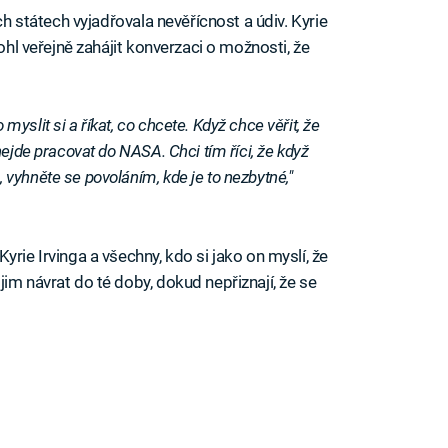
ch státech vyjadřovala nevěřícnost a údiv. Kyrie
mohl veřejně zahájit konverzaci o možnosti, že
slit si a říkat, co chcete. Když chce věřit, že
nejde pracovat do NASA. Chci tím říci, že když
vyhněte se povoláním, kde je to nezbytné,"
rie Irvinga a všechny, kdo si jako on myslí, že
im návrat do té doby, dokud nepřiznají, že se