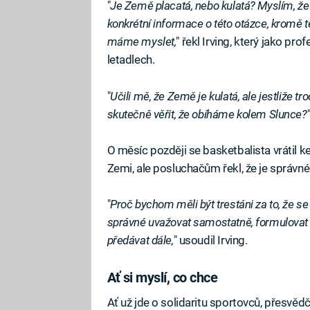
"
Je Země placatá, nebo kulatá? Myslím, ž
konkrétní informace o této otázce, kromě tě
máme myslet,
" řekl Irving, který jako pro
letadlech.
"
Učili mě, že Země je kulatá, ale jestliže t
skutečně věřit, že obíháme kolem Slunce?
O měsíc později se basketbalista vrátil k
Zemi, ale posluchačům řekl, že je správné 
"
Proč bychom měli být trestáni za to, že s
správné uvažovat samostatně, formulovat 
předávat dále,
" usoudil Irving.
Ať si myslí, co chce
Ať už jde o solidaritu sportovců, přesvěd