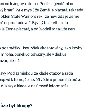
si na Irvingovu stranu. Podle legendárního
ý bratr" Kyrie myslí, že Země je placatá, tak tedy
lden State Warriors řekl, že neví, zda je Země
ně neprostudoval". Bývalý basketbalista
e je Země placatá, a odůvodnil to tak, že není
o posměšky. Jsou však akceptovány, jako kdyby
 z mnoha, poněkud odvážný, ale v diskusi
zor, ale lež.
jímavý. Pod záminkou, že klade otázky a žádá
dospívá k tomu, že nevěří vědě a připomíná právo
e důkazy a klade je na úroveň informací z
ůže být hloupý?