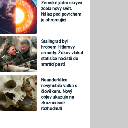
Zemské jádro skrývá
zcela nový svět.
Nález pod povrchem
je ohromující
Stalingrad byl
hrobem Hitlerovy
armády. Žukov vlákal
statisíce nacistů do
smrtící pasti
Neandertálce
nevyhubila válka s
člověkem. Nový
objev ukazuje na
zkázonosné
rozhodnutí