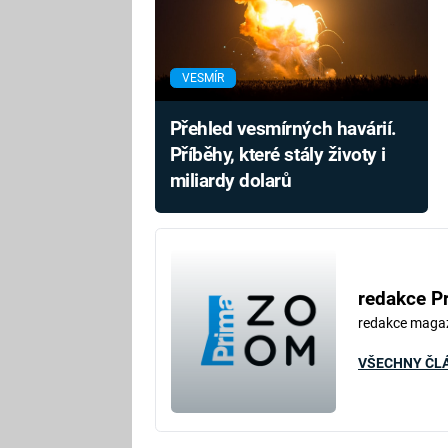
VESMÍR
Přehled vesmírných havárií.
Příběhy, které stály životy i
miliardy dolarů
redakce P
redakce maga
VŠECHNY ČL