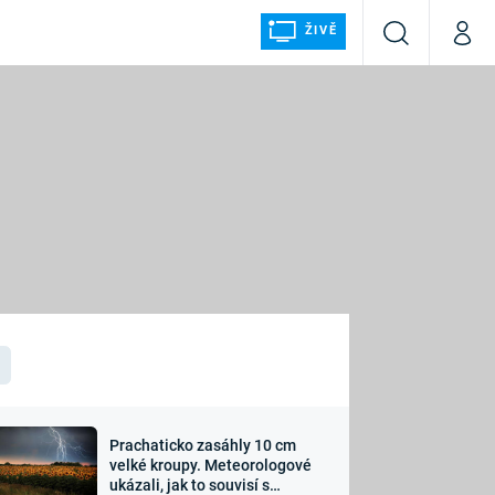
ŽIVĚ
Vyhledávání
Můj p
Prima+
ÁLKA
CNN Prima NEWS
Prima FRESH
Prima LIVING
LMY A
Prima Ženy
Prima LAJK
Prachaticko zasáhly 10 cm
osti
velké kroupy. Meteorologové
Sledujte nás
ukázali, jak to souvisí s