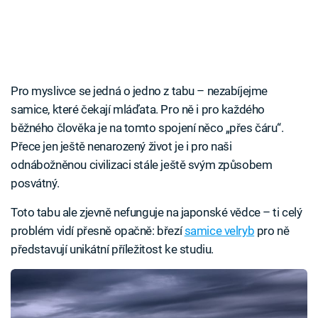
Pro myslivce se jedná o jedno z tabu – nezabíjejme
samice, které čekají mláďata. Pro ně i pro každého
běžného člověka je na tomto spojení něco „přes čáru“.
Přece jen ještě nenarozený život je i pro naši
odnábožněnou civilizaci stále ještě svým způsobem
posvátný.
Toto tabu ale zjevně nefunguje na japonské vědce – ti celý
problém vidí přesně opačně: březí
samice velryb
pro ně
představují unikátní příležitost ke studiu.