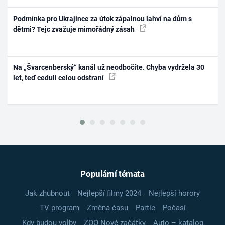
Podmínka pro Ukrajince za útok zápalnou lahví na dům s
dětmi? Tejc zvažuje mimořádný zásah
Na „Švarcenberský“ kanál už neodbočíte. Chyba vydržela 30
let, teď ceduli celou odstraní
Populární témata
Jak zhubnout
Nejlepší filmy 2024
Nejlepší horory
TV program
Změna času
Partie
Počasí
Kdy budou volby
ZOO Nové začátky
Auto – katalog