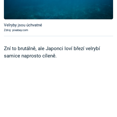
Časopis
Sledujte prima+
Velryby jsou úchvatné
Zdroj: pixabay.com
Přihlášení
Zní to brutálně, ale Japonci loví březí velrybí
Sledujte nás
samice naprosto cíleně.