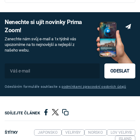
Nenechte si ujít novinky Prima
Zoom!
Zanechte nám svůj e-mail a 1x týdně vás
upozorníme na to nejnovější a nejlepší z
našeho webu.
ODESLAT
Odesláním formuláře souhlasíte s
podmínkami zpracování osobních údajů
SDÍLEJTE ČLÁNEK
ŠTÍTKY
JAPONSKO
VELRYBY
NORSKO
LOV VELRYB
ISLAND