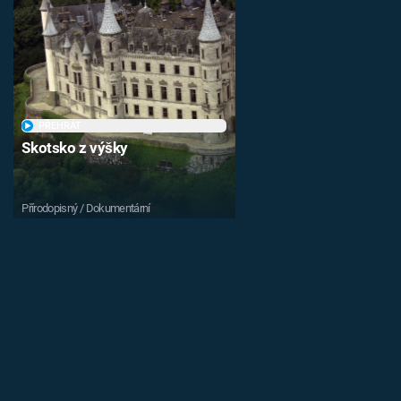
PŘEHRÁT
Skotsko z výšky
Přírodopisný / Dokumentární