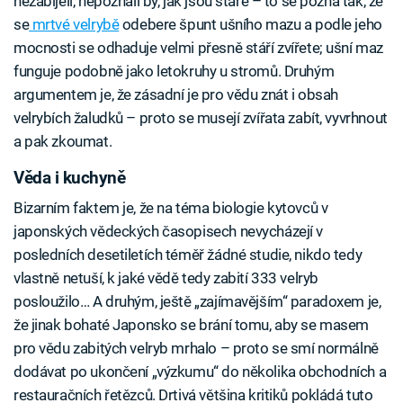
nezabíjeli, nepoznali by, jak jsou staré – to se pozná tak, že
se
mrtvé velrybě
odebere špunt ušního mazu a podle jeho
mocnosti se odhaduje velmi přesně stáří zvířete; ušní maz
funguje podobně jako letokruhy u stromů. Druhým
argumentem je, že zásadní je pro vědu znát i obsah
velrybích žaludků – proto se musejí zvířata zabít, vyvrhnout
a pak zkoumat.
Věda i kuchyně
Bizarním faktem je, že na téma biologie kytovců v
japonských vědeckých časopisech nevycházejí v
posledních desetiletích téměř žádné studie, nikdo tedy
vlastně netuší, k jaké vědě tedy zabití 333 velryb
posloužilo… A druhým, ještě „zajímavějším“ paradoxem je,
že jinak bohaté Japonsko se brání tomu, aby se masem
pro vědu zabitých velryb mrhalo – proto se smí normálně
dodávat po ukončení „výzkumu“ do několika obchodních a
restauračních řetězců. Drtivá většina kritiků pokládá tuto