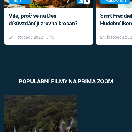
5
HISTORIE
ZAJÍMAVOSTI
Víte, proč se na Den
Smrt Freddie
díkůvzdání jí zrovna krocan?
Hudební ikon
až do konce 
24. listopadu 2022 13:40
24. listopadu 20
léky
POPULÁRNÍ FILMY NA PRIMA ZOOM