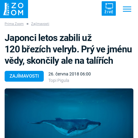
ŽIVĚ
Prima Zoom
■
Zajímavosti
Trendy:
ZRÁDCI
UFO
DRUHÁ SVĚTOVÁ VÁLKA
Japonci letos zabili už
ZÁHADY
VETŘELCI DÁVNOVĚKU
120 březích velryb. Prý ve jménu
vědy, skončily ale na talířích
26. června 2018 06:00
ZAJÍMAVOSTI
Topi Pigula
Témata
Témata
Pořady
TV Program