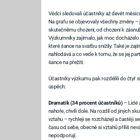
Vědci sledovali účastníky až devět měsíců 
Na grafu se objevovaly všechny změny – 
skutečnému chození, od chození k zásnubá
Výzkumníky zajímalo, jak moc docházelo 
které šance na svatbu snížily. Také je zaj
nahlodává a co vede k tomu, že se jej part
šance na přežití.
Účastníky výzkumu pak rozdělili do čtyř s
úspěch:
Dramatik (34 procent účastníků)
– Lidé 
nahoře, chvíli dole. Na rozdíl od jiných 
vztahu – rychleji se rozcházejí a častěji s
času od sebe, obecně si vztahů příliš nevá
nepodporují.