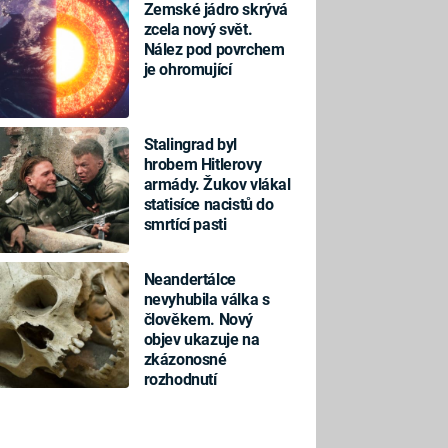
Zemské jádro skrývá
zcela nový svět.
Nález pod povrchem
je ohromující
Stalingrad byl
hrobem Hitlerovy
armády. Žukov vlákal
statisíce nacistů do
smrtící pasti
Neandertálce
nevyhubila válka s
člověkem. Nový
objev ukazuje na
zkázonosné
rozhodnutí