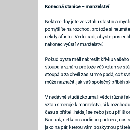
Konečná stanice – manželství
Některé dny jste ve vztahu šťastní a myslít
pomýšlíte na rozchod, protože si neumíte
někdy šťastní. Vědci radí, abyste poslechl
nakonec vyústí v manželství.
Pokud byste měli nakreslit křivku vašeho
stoupala vzhůru, protože váš vztah se stále
stoupá a za chvíli zas strmě padá, což sv
může naznačit, jak váš společný příběh s
V nedávné studii zkoumali vědci různé fakt
vztah směřuje k manželství, či k rozchodu. 
času s přáteli, hádají se nebo jsou příliš o
Naopak, setkání s rodinou partnera, čas s
jako na pár, kterou vám poskytnou přátel