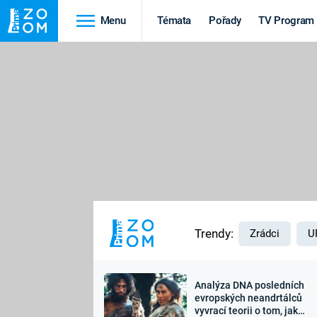
Menu
Témata
Pořady
TV Program
Cestování
Historie
HRADY A ZÁMKY
VIKINGOVÉ
HEDVÁBNÁ STEZKA
EPIDEMIE A
PANDEMIE
PŘÍRODA
STAROVĚKÝ EGYPT
Trendy:
Zrádci
U
Analýza DNA posledních
Druhá
Výročí
evropských neandrtálců
vyvrací teorii o tom, jak
světová válka