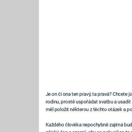
Je on či ona ten pravý, ta pravá? Chcete j
rodinu, prostě uspořádat svatbu a usadit
měl položit některou z těchto otázek a po
Každého člověka nepochybně zajímá budo