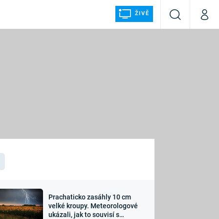
ŽIVĚ
Vyhledávání
Můj p
Prima+
ÁLKA
CNN Prima NEWS
Prima FRESH
Prima LIVING
LMY A
Prima Ženy
Prima LAJK
Prachaticko zasáhly 10 cm
osti
velké kroupy. Meteorologové
Sledujte nás
ukázali, jak to souvisí s