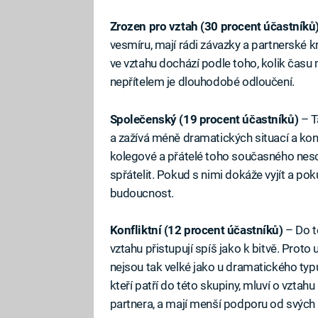
Zrozen pro vztah (30 procent účastníků
vesmíru, mají rádi závazky a partnerské k
ve vztahu dochází podle toho, kolik času 
nepřítelem je dlouhodobé odloučení.
Společenský (19 procent účastníků)
– T
a zažívá méně dramatických situací a kon
kolegové a přátelé toho současného nesc
spřátelit. Pokud s nimi dokáže vyjít a poku
budoucnost.
Konfliktní (12 procent účastníků)
– Do té
vztahu přistupují spíš jako k bitvě. Prot
nejsou tak velké jako u dramatického typu
kteří patří do této skupiny, mluví o vztahu
partnera, a mají menší podporu od svých 