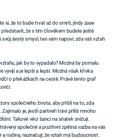
e si, že to bude trvat až do smrti, jindy zase
 představit, že s tím člověkem budete ještě
i svůj šestý smysl, ten vám napoví, zda váš vztah
 vztahu, jak by to vypadalo? Možná by pomalu
 vyvíjí a je lepší a lepší. Možná však křivka
ědčí o překážkách na cestě. Právě tento graf
končí.
ory společného života, aby přišli na to, zda
Zajímalo je, jestli partneři tráví příliš mnoho
dlišní. Takové věci šanci na sňatek snižují.
trávený společně a pozitivní zpětná vazba na vás
é a rodina, naznačují, že vztah má budoucnost.