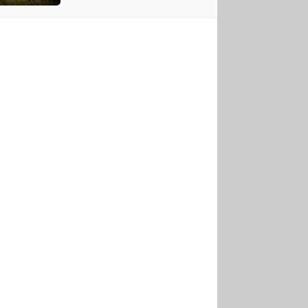
US
tornádem
RSUS
ZE A