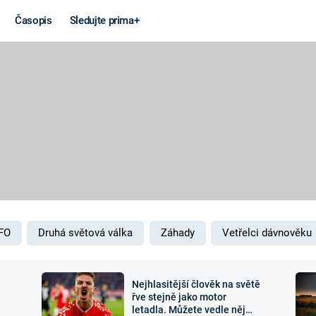
Časopis
Sledujte prima+
Věda a
Války
technika
STUDENÁ V
KORONAVIRUS
VÁLKA VE
VIETNAMU
VESMÍR
VÁLEČNÉ FI
MARS
SERIÁLY
FO
Druhá světová válka
Záhady
Vetřelci dávnověku
Nejhlasitější člověk na světě
Záhady a
Zajímav
řve stejně jako motor
letadla. Můžete vedle něj
konspirace