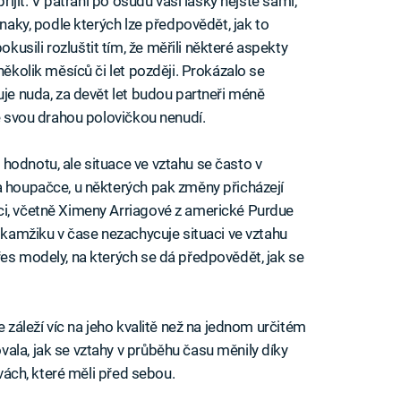
přijít. V pátrání po osudu vaší lásky nejste sami,
znaky, podle kterých lze předpovědět, jak to
sili rozluštit tím, že měřili některé aspekty
několik měsíců či let později. Prokázalo se
uje nuda, za devět let budou partneři méně
se svou drahou polovičkou nenudí.
hodnotu, ale situace ve vztahu se často v
a houpačce, u některých pak změny přicházejí
ci, včetně Ximeny Arriagové z americké Purdue
 okamžiku v čase nezachycuje situaci ve vztahu
řes modely, na kterých se dá předpovědět, jak se
e záleží víc na jeho kvalitě než na jednom určitém
ala, jak se vztahy v průběhu času měnily díky
zvách, které měli před sebou.