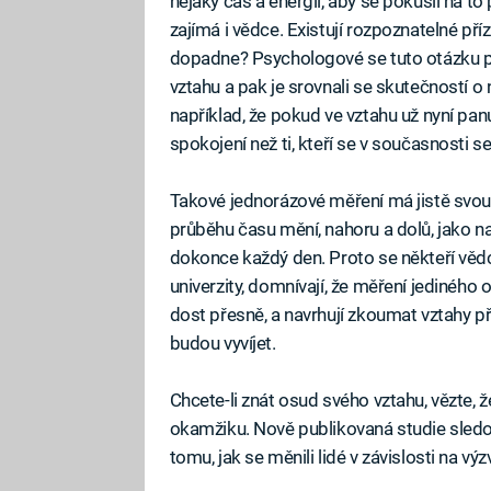
nějaký čas a energii, aby se pokusil na to 
zajímá i vědce. Existují rozpoznatelné pří
dopadne? Psychologové se tuto otázku poku
vztahu a pak je srovnali se skutečností o 
například, že pokud ve vztahu už nyní pan
spokojení než ti, kteří se v současnosti 
Takové jednorázové měření má jistě svou 
průběhu času mění, nahoru a dolů, jako n
dokonce každý den. Proto se někteří věd
univerzity, domnívají, že měření jediného
dost přesně, a navrhují zkoumat vztahy p
budou vyvíjet.
Chcete-li znát osud svého vztahu, vězte, ž
okamžiku. Nově publikovaná studie sledov
tomu, jak se měnili lidé v závislosti na vý