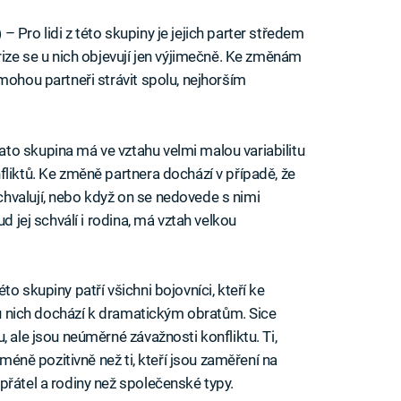
)
– Pro lidi z této skupiny je jejich parter středem
rize se u nich objevují jen výjimečně. Ke změnám
mohou partneři strávit spolu, nejhorším
ato skupina má ve vztahu velmi malou variabilitu
fliktů. Ke změně partnera dochází v případě, že
hvalují, nebo když on se nedovede s nimi
d jej schválí i rodina, má vztah velkou
to skupiny patří všichni bojovníci, kteří ke
o u nich dochází k dramatickým obratům. Sice
, ale jsou neúměrné závažnosti konfliktu. Ti,
 méně pozitivně než ti, kteří jsou zaměření na
přátel a rodiny než společenské typy.