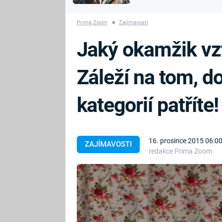
MARIE TEREZIE
vyhynuli
ADOLF HITLER
NAPOLEON
Prima Zoom
■
Zajímavosti
BONAPARTE
ATENTÁT NA
Jaký okamžik vzt
REINHARDA
BRITSKÁ
HEYDRICHA
KRÁLOVSKÁ
Záleží na tom, do
RODINA
PRVNÍ SVĚTOVÁ
VÁLKA
kategorií patříte!
16. prosince 2015 06:0
ZAJÍMAVOSTI
redakce Prima Zoom