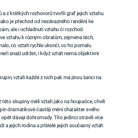
a z krátkých rozhovorů tvořili graf jejich vztahu.
jako je přechod od nezávazného randění ke
m, ale i ochladnutí vztahu či rozchod.
ve vztahu k různým obratům, zejména těch,
ímalo, co vztah rychle ukončí, co ho pomalu
neři snaží udržet, i když vztah nemá objektivní
kupin, vztah každé z nich pak má jinou šanci na
z této skupiny měli vztah jako na houpačce, chvíli
skupin dramatikové častěji mění charakter svého
e opět dávají dohromady. Tito jedinci strávili více
ží a jejich rodina a přátelé jejich současný vztah