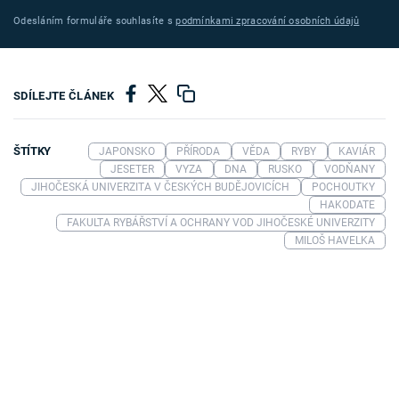
Odesláním formuláře souhlasíte s
podmínkami zpracování osobních údajů
SDÍLEJTE ČLÁNEK
ŠTÍTKY
JAPONSKO
PŘÍRODA
VĚDA
RYBY
KAVIÁR
JESETER
VYZA
DNA
RUSKO
VODŇANY
JIHOČESKÁ UNIVERZITA V ČESKÝCH BUDĚJOVICÍCH
POCHOUTKY
HAKODATE
FAKULTA RYBÁŘSTVÍ A OCHRANY VOD JIHOČESKÉ UNIVERZITY
MILOŠ HAVELKA