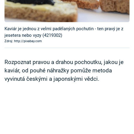
Časopis
Sledujte prima+
Kaviár je jednou z velmi padělaných pochutin - ten pravý je z
jesetera nebo vyzy (4219302)
Přihlášení
Zdroj: http://pixabay.com
Sledujte nás
Rozpoznat pravou a drahou pochoutku, jakou je
kaviár, od pouhé náhražky pomůže metoda
vyvinutá českými a japonskými vědci.