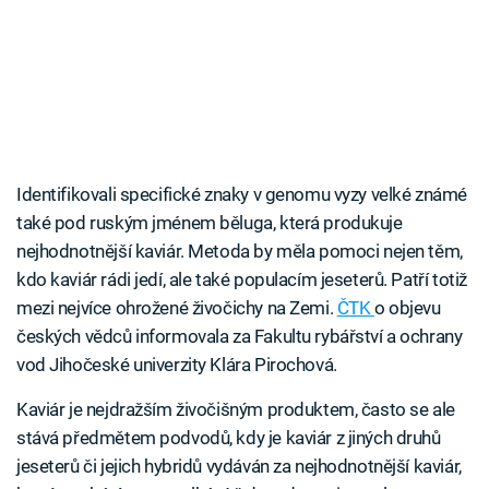
Identifikovali specifické znaky v genomu vyzy velké známé
také pod ruským jménem běluga, která produkuje
nejhodnotnější kaviár. Metoda by měla pomoci nejen těm,
kdo kaviár rádi jedí, ale také populacím jeseterů. Patří totiž
mezi nejvíce ohrožené živočichy na Zemi.
ČTK
o objevu
českých vědců informovala za Fakultu rybářství a ochrany
vod Jihočeské univerzity Klára Pirochová.
Kaviár je nejdražším živočišným produktem, často se ale
stává předmětem podvodů, kdy je kaviár z jiných druhů
jeseterů či jejich hybridů vydáván za nejhodnotnější kaviár,