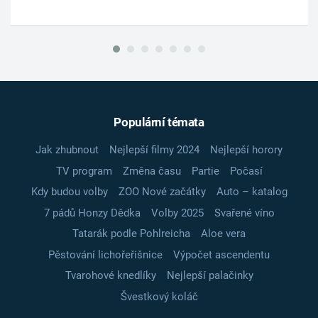
Populární témata
Jak zhubnout
Nejlepší filmy 2024
Nejlepší horory
TV program
Změna času
Partie
Počasí
Kdy budou volby
ZOO Nové začátky
Auto – katalog
7 pádů Honzy Dědka
Volby 2025
Svařené víno
Tatarák podle Pohlreicha
Aloe vera
Pěstování lichořeřišnice
Výpočet ascendentu
Tvarohové knedlíky
Nejlepší palačinky
Švestkový koláč