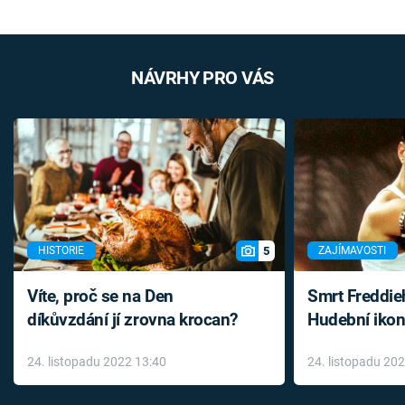
NÁVRHY PRO VÁS
5
HISTORIE
ZAJÍMAVOSTI
Víte, proč se na Den
Smrt Freddie
díkůvzdání jí zrovna krocan?
Hudební ikon
až do konce 
24. listopadu 2022 13:40
24. listopadu 20
léky