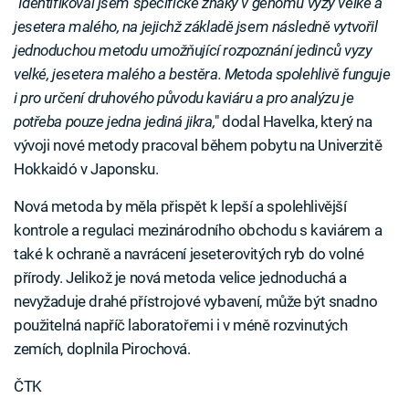
"
Identifikoval jsem specifické znaky v genomu vyzy velké a
jesetera malého, na jejichž základě jsem následně vytvořil
jednoduchou metodu umožňující rozpoznání jedinců vyzy
velké, jesetera malého a bestěra. Metoda spolehlivě funguje
i pro určení druhového původu kaviáru a pro analýzu je
potřeba pouze jedna jediná jikra,
" dodal Havelka, který na
vývoji nové metody pracoval během pobytu na Univerzitě
Hokkaidó v Japonsku.
Nová metoda by měla přispět k lepší a spolehlivější
kontrole a regulaci mezinárodního obchodu s kaviárem a
také k ochraně a navrácení jeseterovitých ryb do volné
přírody. Jelikož je nová metoda velice jednoduchá a
nevyžaduje drahé přístrojové vybavení, může být snadno
použitelná napříč laboratořemi i v méně rozvinutých
zemích, doplnila Pirochová.
ČTK