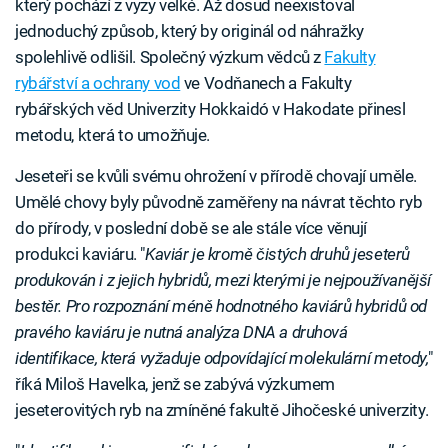
který pochází z vyzy velké. Až dosud neexistoval
jednoduchý způsob, který by originál od náhražky
spolehlivě odlišil. Společný výzkum vědců z
Fakulty
rybářství a ochrany vod
ve Vodňanech a Fakulty
rybářských věd Univerzity Hokkaidó v Hakodate přinesl
metodu, která to umožňuje.
Jeseteři se kvůli svému ohrožení v přírodě chovají uměle.
Umělé chovy byly původně zaměřeny na návrat těchto ryb
do přírody, v poslední době se ale stále více věnují
produkci kaviáru. "
Kaviár je kromě čistých druhů jeseterů
produkován i z jejich hybridů, mezi kterými je nejpoužívanější
bestěr. Pro rozpoznání méně hodnotného kaviárů hybridů od
pravého kaviáru je nutná analýza DNA a druhová
identifikace, která vyžaduje odpovídající molekulární metody,
"
říká Miloš Havelka, jenž se zabývá výzkumem
jeseterovitých ryb na zmíněné fakultě Jihočeské univerzity.