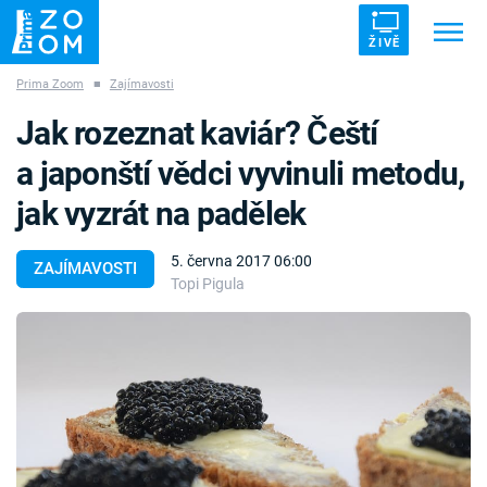
ŽIVĚ
Prima Zoom
■
Zajímavosti
Trendy:
ZRÁDCI
UFO
DRUHÁ SVĚTOVÁ VÁLKA
Jak rozeznat kaviár? Čeští
ZÁHADY
VETŘELCI DÁVNOVĚKU
a japonští vědci vyvinuli metodu,
jak vyzrát na padělek
5. června 2017 06:00
ZAJÍMAVOSTI
Topi Pigula
Témata
Témata
Pořady
TV Program