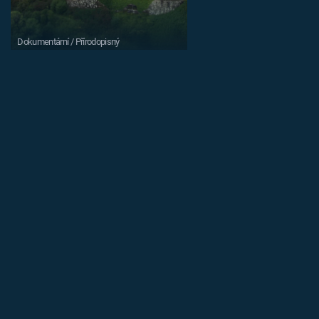
Dokumentární / Přírodopisný