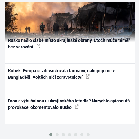
Rusko našlo slabé místo ukrajinské obrany. Útočit může téměř
bez varování
Kubek: Evropa si zdevastovala farmacii, nakupujeme v
Bangladéši. Vojtěch ničí zdravotnictví
Dron s výbušninou u ukrajinského letadla? Narychlo spíchnutá
provokace, okomentovalo Rusko