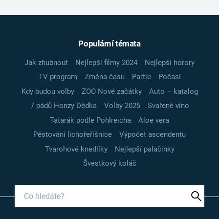
Populární témata
Jak zhubnout
Nejlepší filmy 2024
Nejlepší horory
TV program
Změna času
Partie
Počasí
Kdy budou volby
ZOO Nové začátky
Auto – katalog
7 pádů Honzy Dědka
Volby 2025
Svařené víno
Tatarák podle Pohlreicha
Aloe vera
Pěstování lichořeřišnice
Výpočet ascendentu
Tvarohové knedlíky
Nejlepší palačinky
Švestkový koláč