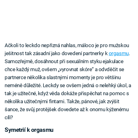
Ačkoli to leckdo nepřizná nahlas, máloco je pro mužskou
ješitnost tak zásadní jako dovedení partnerky k
orgasmu
.
Samozřejmě, dosáhnout při sexuálním styku ejakulace
chce každý muž, ovšem „vyrovnat skóre“ a odvděčit se
partnerce několika slastnými momenty je pro většinu
neméně důležité. Leckdy se ovšem jedná o nelehký úkol, a
tak je užitečné, když věda dokáže přispěchat na pomoc s
několika užitečnými fintami. Takže, pánové, jak zvýšit
šance, že svůj protějšek dovedete až k onomu kýženému
cíli?
Symetrií k orgasmu