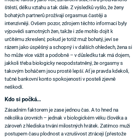
štěstí, délku vztahu a tak dále. Z výsledků vyšlo, že ženy
bohatých partnerů prožívají orgasmus častěji a
intenzivněji. Ovšem pozor, zdrojem těchto informací byly
výpovědi samotných žen, takže i zde mohlo dojít k
určitému zkreslení; pokud je totiž muž bohatý, jeví se
rázem jako úspěšný a schopný i v dalších ohledech, žena si
ho může více vážit a podobně – v důsledku tak má dojem,
jakkoli třeba biologicky neopodstatněný, že orgasmy s
takovým boháčem jsou prostě lepší. Ať je pravda kdekoli,
tučné bankovní konto spokojenosti v posteli zjevně
neškodí.
Kdo si počká…
Zásadním faktorem je zase jednou čas. A to hned na
několika úrovních – jednak v biologickém věku člověka a
zároveň z hlediska trvání milostných hrátek. Zatímco muži
postupem času plodnost a vzrušivost ztrácejí (přestože