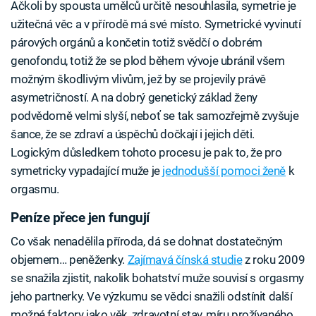
Ačkoli by spousta umělců určitě nesouhlasila, symetrie je
užitečná věc a v přírodě má své místo. Symetrické vyvinutí
párových orgánů a končetin totiž svědčí o dobrém
genofondu, totiž že se plod během vývoje ubránil všem
možným škodlivým vlivům, jež by se projevily právě
asymetričností. A na dobrý genetický základ ženy
podvědomě velmi slyší, neboť se tak samozřejmě zvyšuje
šance, že se zdraví a úspěchů dočkají i jejich děti.
Logickým důsledkem tohoto procesu je pak to, že pro
symetricky vypadající muže je
jednodušší pomoci ženě
k
orgasmu.
Peníze přece jen fungují
Co však nenadělila příroda, dá se dohnat dostatečným
objemem… peněženky.
Zajímavá čínská studie
z roku 2009
se snažila zjistit, nakolik bohatství muže souvisí s orgasmy
jeho partnerky. Ve výzkumu se vědci snažili odstínit další
možné faktory jako věk, zdravotní stav, míru prožívaného