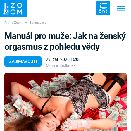
ŽIVĚ
Prima Zoom
■
Zajímavosti
Trendy:
ZRÁDCI
UFO
DRUHÁ SVĚTOVÁ VÁLKA
Manuál pro muže: Jak na ženský
ZÁHADY
VETŘELCI DÁVNOVĚKU
orgasmus z pohledu vědy
29. září 2020 16:00
ZAJÍMAVOSTI
Mojmír Sedláček
Témata
Témata
Pořady
TV Program