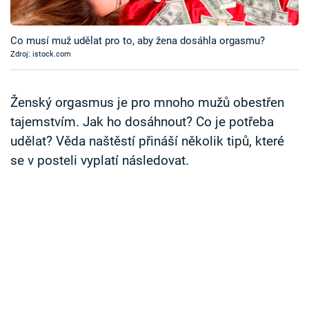
Časopis
Co musí muž udělat pro to, aby žena dosáhla orgasmu?
Sledujte prima+
Zdroj: istock.com
Přihlášení
Ženský orgasmus je pro mnoho mužů obestřen
tajemstvím. Jak ho dosáhnout? Co je potřeba
udělat? Věda naštěstí přináší několik tipů, které
Sledujte nás
se v posteli vyplatí následovat.