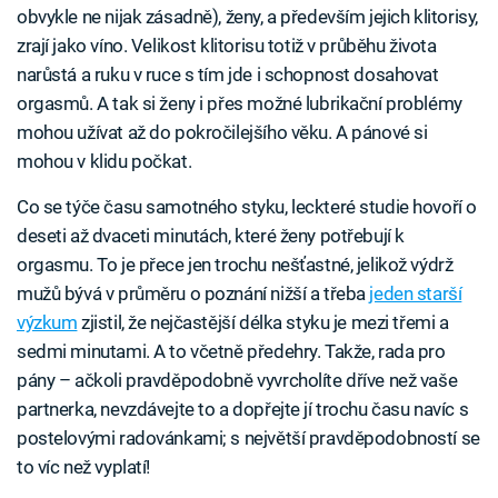
obvykle ne nijak zásadně), ženy, a především jejich klitorisy,
zrají jako víno. Velikost klitorisu totiž v průběhu života
narůstá a ruku v ruce s tím jde i schopnost dosahovat
orgasmů. A tak si ženy i přes možné lubrikační problémy
mohou užívat až do pokročilejšího věku. A pánové si
mohou v klidu počkat.
Co se týče času samotného styku, leckteré studie hovoří o
deseti až dvaceti minutách, které ženy potřebují k
orgasmu. To je přece jen trochu nešťastné, jelikož výdrž
mužů bývá v průměru o poznání nižší a třeba
jeden starší
výzkum
zjistil, že nejčastější délka styku je mezi třemi a
sedmi minutami. A to včetně předehry. Takže, rada pro
pány – ačkoli pravděpodobně vyvrcholíte dříve než vaše
partnerka, nevzdávejte to a dopřejte jí trochu času navíc s
postelovými radovánkami; s největší pravděpodobností se
to víc než vyplatí!