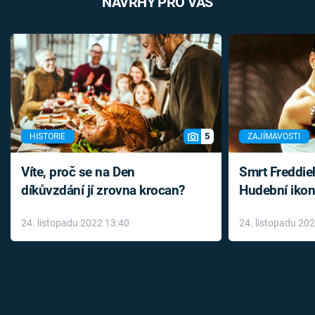
NÁVRHY PRO VÁS
5
HISTORIE
ZAJÍMAVOSTI
Víte, proč se na Den
Smrt Freddie
díkůvzdání jí zrovna krocan?
Hudební ikon
až do konce 
24. listopadu 2022 13:40
24. listopadu 20
léky