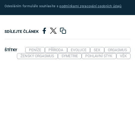
Odesláním formuláře souhlasíte s
podmínkami zpracování osobních údajů
SDÍLEJTE ČLÁNEK
ŠTÍTKY
PENÍZE
PŘÍRODA
EVOLUCE
SEX
ORGASMUS
ŽENSKÝ ORGASMUS
SYMETRIE
POHLAVNÍ STYK
VĚK