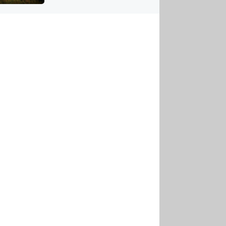
US
tornádem
RSUS
ZE A