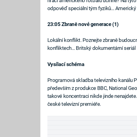
hráči amerického fotbalu účinné? Na tyto
odpověď speciální tým fyziků… Americk
23:05 Zbraně nové generace (1)
Lokální konflikt. Poznejte zbraně budoucno
konfliktech… Britský dokumentární seriál
Vysílací schéma
Fa
Programová skladba televizního kanálu 
především z produkce BBC, National Geograp
takové koncentraci nikde jinde nenajdet
české televizní premiéře.