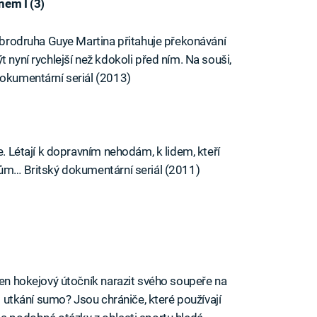
nem I (3)
dobrodruha Guye Martina přitahuje překonávání
 nyní rychlejší než kdokoli před ním. Na souši,
dokumentární seriál (2013)
e. Létají k dopravním nehodám, k lidem, kteří
dům… Britský dokumentární seriál (2011)
pen hokejový útočník narazit svého soupeře na
ři utkání sumo? Jsou chrániče, které používají