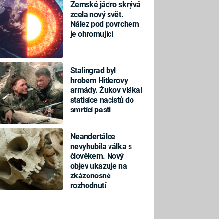
Zemské jádro skrývá
zcela nový svět.
Nález pod povrchem
je ohromující
Stalingrad byl
hrobem Hitlerovy
armády. Žukov vlákal
statisíce nacistů do
smrtící pasti
Neandertálce
nevyhubila válka s
člověkem. Nový
objev ukazuje na
zkázonosné
rozhodnutí