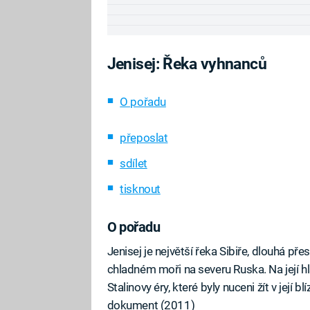
Jenisej: Řeka vyhnanců
O pořadu
přeposlat
sdílet
tisknout
O pořadu
Jenisej je největší řeka Sibiře, dlouhá p
chladném moři na severu Ruska. Na její hla
Stalinovy éry, které byly nuceni žít v jej
dokument (2011)