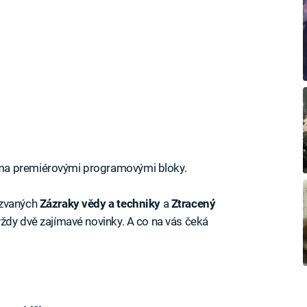
ma premiérovými programovými bloky.
azvaných
Zázraky vědy a techniky
a
Ztracený
vždy dvě zajímavé novinky. A co na vás čeká