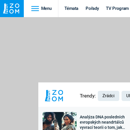
Menu
Témata
Pořady
TV Program
Cestování
Historie
HRADY A ZÁMKY
VIKINGOVÉ
HEDVÁBNÁ STEZKA
EPIDEMIE A
PANDEMIE
PŘÍRODA
STAROVĚKÝ EGYPT
Trendy:
Zrádci
U
Analýza DNA posledních
Druhá
Výročí
evropských neandrtálců
vyvrací teorii o tom, jak
světová válka