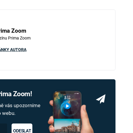
rima Zoom
zínu Prima Zoom
ÁNKY AUTORA
Prima Zoom!
dně vás upozorníme
ho webu.
ODESLAT