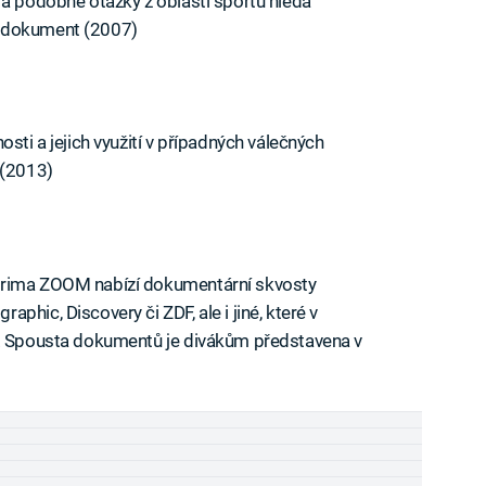
 a podobné otázky z oblasti sportu hledá
ý dokument (2007)
sti a jejich využití v případných válečných
 (2013)
iled to fetch
Prima ZOOM nabízí dokumentární skvosty
hic, Discovery či ZDF, ale i jiné, které v
e. Spousta dokumentů je divákům představena v