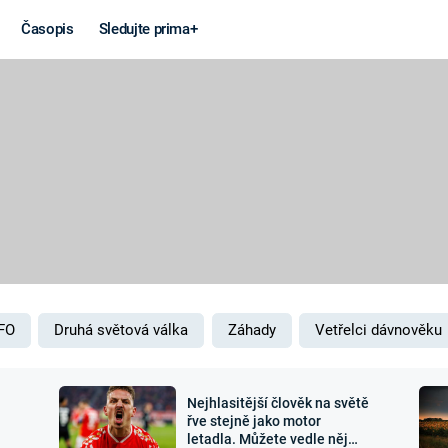
Časopis
Sledujte prima+
Věda a
Války
technika
STUDENÁ V
KORONAVIRUS
VÁLKA VE
VIETNAMU
VESMÍR
VÁLEČNÉ FI
MARS
SERIÁLY
FO
Druhá světová válka
Záhady
Vetřelci dávnověku
Nejhlasitější člověk na světě
Záhady a
Zajímav
řve stejně jako motor
letadla. Můžete vedle něj
konspirace