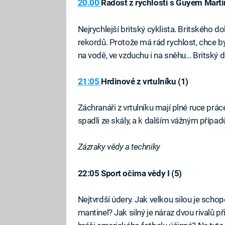
20.00
Radost z rychlosti s Guyem Marti
Nejrychlejší britský cyklista. Britského 
rekordů. Protože má rád rychlost, chce být
na vodě, ve vzduchu i na sněhu… Britský 
21:05
Hrdinové z vrtulníku (1)
Záchranáři z vrtulníku mají plné ruce prác
spadli ze skály, a k dalším vážným přípa
Zázraky vědy a techniky
22:05 Sport očima vědy I (5)
Nejtvrdší údery. Jak velkou silou je scho
mantinel? Jak silný je náraz dvou rivalů p