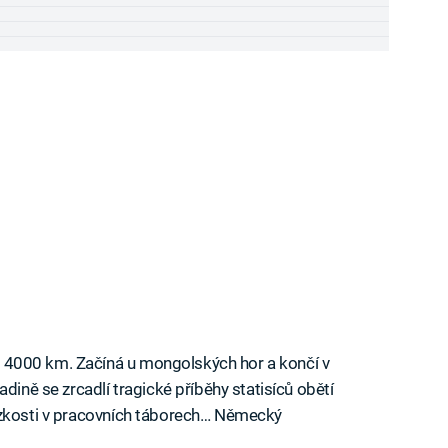
řes 4000 km. Začíná u mongolských hor a končí v
dině se zrcadlí tragické příběhy statisíců obětí
í blízkosti v pracovních táborech… Německý