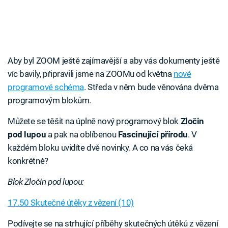
Aby byl ZOOM ještě zajímavější a aby vás dokumenty ještě
víc bavily, připravili jsme na ZOOMu od května
nové
programové schéma
. Středa v něm bude věnována dvěma
programovým blokům.
Můžete se těšit na úplně nový programový blok
Zločin
pod lupou
a pak na oblíbenou
Fascinující přírodu
. V
každém bloku uvidíte dvě novinky. A co na vás čeká
konkrétně?
Blok Zločin pod lupou:
17.50 Skutečné útěky z vězení (10)
Podívejte se na strhující příběhy skutečných útěků z vězení