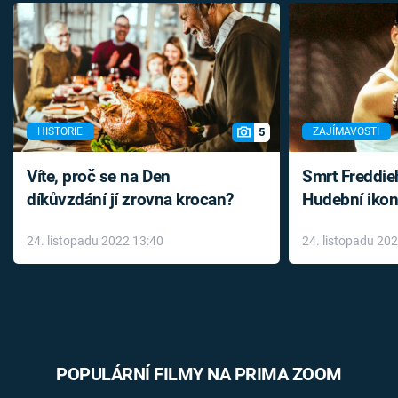
5
HISTORIE
ZAJÍMAVOSTI
Víte, proč se na Den
Smrt Freddie
díkůvzdání jí zrovna krocan?
Hudební ikon
až do konce 
24. listopadu 2022 13:40
24. listopadu 20
léky
POPULÁRNÍ FILMY NA PRIMA ZOOM