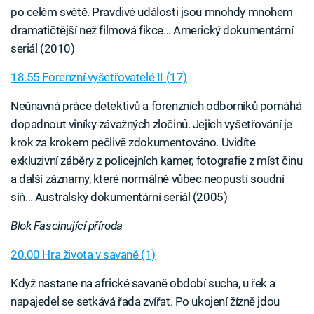
po celém světě. Pravdivé události jsou mnohdy mnohem
dramatičtější než filmová fikce… Americký dokumentární
seriál (2010)
18.55 Forenzní vyšetřovatelé II (17)
Neúnavná práce detektivů a forenzních odborníků pomáhá
dopadnout viníky závažných zločinů. Jejich vyšetřování je
krok za krokem pečlivě zdokumentováno. Uvidíte
exkluzivní záběry z policejních kamer, fotografie z míst činu
a další záznamy, které normálně vůbec neopustí soudní
síň… Australský dokumentární seriál (2005)
Blok Fascinující příroda
20.00 Hra života v savaně (1)
Když nastane na africké savaně období sucha, u řek a
napajedel se setkává řada zvířat. Po ukojení žízně jdou