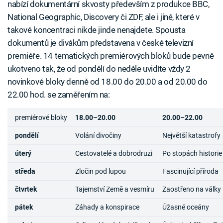
nabízí dokumentární skvosty především z produkce BBC,
National Geographic, Discovery či ZDF, ale i jiné, které v
takové koncentraci nikde jinde nenajdete. Spousta
dokumentů je divákům představena v české televizní
premiéře. 14 tematických premiérových bloků bude pevně
ukotveno tak, že od pondělí do neděle uvidíte vždy 2
novinkové bloky denně od 18.00 do 20.00 a od 20.00 do
22.00 hod. se zaměřením na:
premiérové bloky
18.00–20.00
20.00–22.00
pondělí
Volání divočiny
Největší katastrofy
úterý
Cestovatelé a dobrodruzi
Po stopách historie
středa
Zločin pod lupou
Fascinující příroda
čtvrtek
Tajemství Země a vesmíru
Zaostřeno na války
pátek
Záhady a konspirace
Úžasné oceány