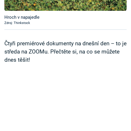
Časopis
Hroch v napajedle
Sledujte prima+
Zdroj: Thinkstock
Přihlášení
Čtyři premiérové dokumenty na dnešní den – to je
středa na ZOOMu. Přečtěte si, na co se můžete
dnes těšit!
Sledujte nás