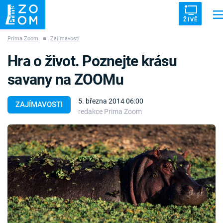
ŽIVĚ
Prima Zoom
■
Zajímavosti
Trendy:
ZRÁDCI
UFO
DRUHÁ SVĚTOVÁ VÁLKA
ZÁHADY
Hra o život. Poznejte krásu
VETŘELCI DÁVNOVĚKU
savany na ZOOMu
5. března 2014 06:00
ZAJÍMAVOSTI
redakce Prima Zoom
Témata
Témata
Pořady
TV Program