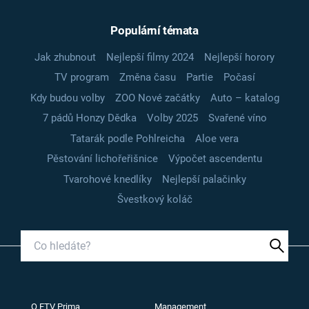
Populární témata
Jak zhubnout
Nejlepší filmy 2024
Nejlepší horory
TV program
Změna času
Partie
Počasí
Kdy budou volby
ZOO Nové začátky
Auto – katalog
7 pádů Honzy Dědka
Volby 2025
Svařené víno
Tatarák podle Pohlreicha
Aloe vera
Pěstování lichořeřišnice
Výpočet ascendentu
Tvarohové knedlíky
Nejlepší palačinky
Švestkový koláč
O FTV Prima
Management