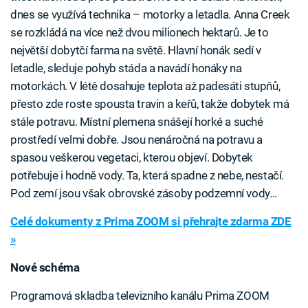
dnes se využívá technika – motorky a letadla. Anna Creek
se rozkládá na více než dvou milionech hektarů. Je to
největší dobytčí farma na světě. Hlavní honák sedí v
letadle, sleduje pohyb stáda a navádí honáky na
motorkách. V létě dosahuje teplota až padesáti stupňů,
přesto zde roste spousta travin a keřů, takže dobytek má
stále potravu. Místní plemena snášejí horké a suché
prostředí velmi dobře. Jsou nenáročná na potravu a
spasou veškerou vegetaci, kterou objeví. Dobytek
potřebuje i hodně vody. Ta, která spadne z nebe, nestačí.
Pod zemí jsou však obrovské zásoby podzemní vody…
Celé dokumenty z Prima ZOOM si přehrajte zdarma ZDE
»
Nové schéma
Programová skladba televizního kanálu Prima ZOOM