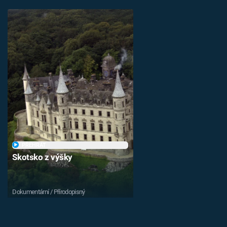
PŘEHRÁT
Skotsko z výšky
Dokumentární / Přírodopisný