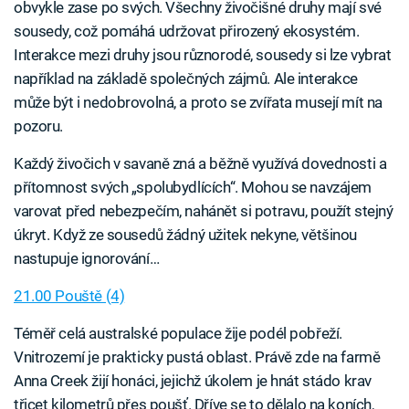
obvykle zase po svých. Všechny živočišné druhy mají své
sousedy, což pomáhá udržovat přirozený ekosystém.
Interakce mezi druhy jsou různorodé, sousedy si lze vybrat
například na základě společných zájmů. Ale interakce
může být i nedobrovolná, a proto se zvířata musejí mít na
pozoru.
Každý živočich v savaně zná a běžně využívá dovednosti a
přítomnost svých „spolubydlících“. Mohou se navzájem
varovat před nebezpečím, nahánět si potravu, použít stejný
úkryt. Když ze sousedů žádný užitek nekyne, většinou
nastupuje ignorování…
21.00 Pouště (4)
Téměř celá australské populace žije podél pobřeží.
Vnitrozemí je prakticky pustá oblast. Právě zde na farmě
Anna Creek žijí honáci, jejichž úkolem je hnát stádo krav
třicet kilometrů přes poušť. Dříve se to dělalo na koních,