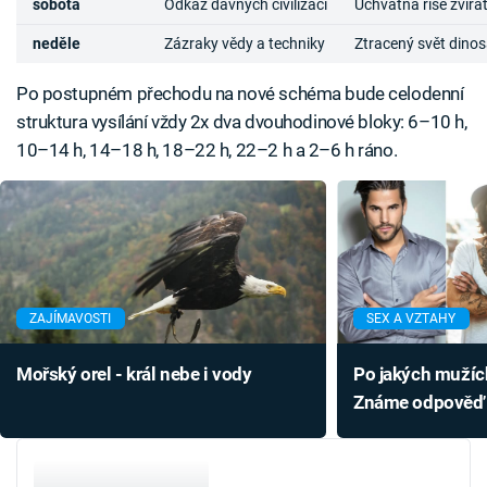
sobota
Odkaz dávných civilizací
Úchvatná říše zvířa
neděle
Zázraky vědy a techniky
Ztracený svět dino
Po postupném přechodu na nové schéma bude celodenní
struktura vysílání vždy 2x dva dvouhodinové bloky: 6–10 h,
10–14 h, 14–18 h, 18–22 h, 22–2 h a 2–6 h ráno.
ZAJÍMAVOSTI
SEX A VZTAHY
Mořský orel - král nebe i vody
Po jakých mužích
Známe odpově