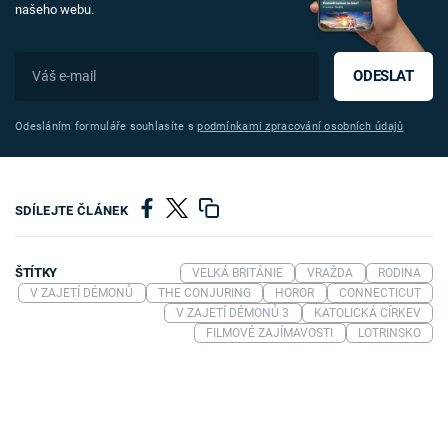
našeho webu.
ODESLAT
Odesláním formuláře souhlasíte s
podmínkami zpracování osobních údajů
SDÍLEJTE ČLÁNEK
ŠTÍTKY
VELKÁ BRITÁNIE
VRAŽDA
RODINA
V ZAJETÍ DÉMONŮ
THE CONJURING
HOROR
CONNECTICUT
V ZAJETÍ DÉMONŮ 3
KATOLICKÁ CÍRKEV
FILMOVÉ ZAJÍMAVOSTI
LOTRINSKO