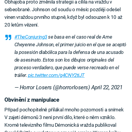
Obhajoba proto změnila strategii a cílila na vraždu v
sebeobraně. Johnson od soudu o měsíc později odešel
vinen vraždou prvního stupně, když byl odsouzen k 10 až
20 letům vězení.
#TheConjuring3
se basa en el caso real de Arne
Cheyenne Johnson, el primer juicio en el que se aceptó
la posesión diabólica para la defensa de una acusado
de asesinato. Estos son los dibujos originales del
proceso verdadero, que puede verse recreado en el
tráiler.
pic.twitter.com/g4CNY2tiJT
— Horror Losers (@horrorlosers)
April 22, 2021
Obvinění z manipulace
Případ pochopitelně přilákal mnoho pozornosti a snímek
V zajetí démonů 3 není první dílo, které o něm vzniklo.
Kromě televizního filmu Démonická vražda publikoval