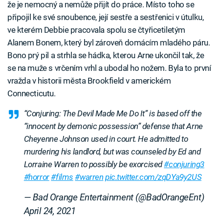
že je nemocný a nemůže přijít do práce. Místo toho se
připojil ke své snoubence, její sestře a sestřenici v útulku,
ve kterém Debbie pracovala spolu se čtyřicetiletým
Alanem Bonem, který byl zároveň domácím mladého páru.
Bono prý pil a strhla se hádka, kterou Arne ukončil tak, že
se na muže s vrčením vrhl a ubodal ho nožem. Byla to první
vražda v historii města Brookfield v americkém
Connecticutu.
“Conjuring: The Devil Made Me Do It” is based off the
“innocent by demonic possession” defense that Arne
Cheyenne Johnson used in court. He admitted to
murdering his landlord, but was counseled by Ed and
Lorraine Warren to possibly be exorcised
#conjuring3
#horror
#films
#warren
pic.twitter.com/zqDYa9y2US
— Bad Orange Entertainment (@BadOrangeEnt)
April 24, 2021