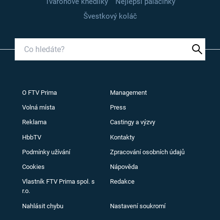
Tvarohové knedlíky
Nejlepší palačinky
Švestkový koláč
O FTV Prima
Management
Volná místa
Press
Reklama
Castingy a výzvy
HbbTV
Kontakty
Podmínky užívání
Zpracování osobních údajů
Cookies
Nápověda
Vlastník FTV Prima spol. s
Redakce
r.o.
Nahlásit chybu
Nastavení soukromí