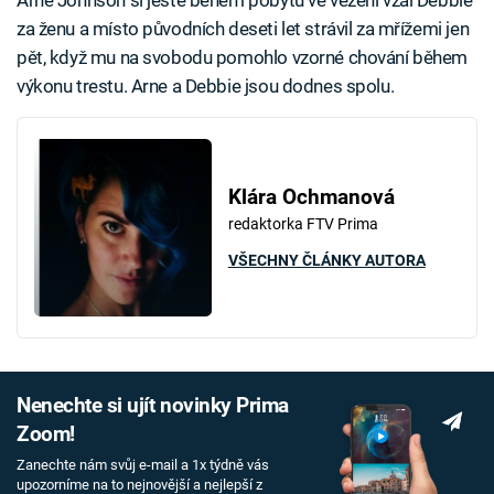
Arne Johnson si ještě během pobytu ve vězení vzal Debbie
za ženu a místo původních deseti let strávil za mřížemi jen
pět, když mu na svobodu pomohlo vzorné chování během
výkonu trestu. Arne a Debbie jsou dodnes spolu.
Klára Ochmanová
redaktorka FTV Prima
VŠECHNY ČLÁNKY AUTORA
Nenechte si ujít novinky Prima
Zoom!
Zanechte nám svůj e-mail a 1x týdně vás
upozorníme na to nejnovější a nejlepší z