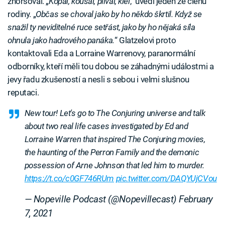
zhoršoval. „
Kopal, kousal, plival, klel
,“ uvedl jeden ze členů
rodiny. „
Občas se choval jako by ho někdo škrtil. Když se
snažil ty neviditelné ruce setřást, jako by ho nějaká síla
ohnula jako hadrového panáka.
“ Glatzelovi proto
kontaktovali Eda a Lorraine Warrenovy, paranormální
odborníky, kteří měli tou dobou se záhadnými událostmi a
jevy řadu zkušeností a nesli s sebou i velmi slušnou
reputaci.
New tour! Let's go to The Conjuring universe and talk
about two real life cases investigated by Ed and
Lorraine Warren that inspired The Conjuring movies,
the haunting of the Perron Family and the demonic
possession of Arne Johnson that led him to murder.
https://t.co/c0GF746RUm
pic.twitter.com/DAQYUjCVou
— Nopeville Podcast (@Nopevillecast)
February
7, 2021