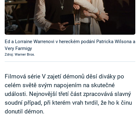
Časopis
Sledujte prima+
Přihlášení
Ed a Lorraine Warrenovi v hereckém podání Patricka Wilsona a
Very Farmigy
Zdroj: Warner Bros.
Sledujte nás
Filmová série V zajetí démonů děsí diváky po
celém světě svým napojením na skutečné
události. Nejnovější třetí část zpracovává slavný
soudní případ, při kterém vrah tvrdil, že ho k činu
donutil démon.