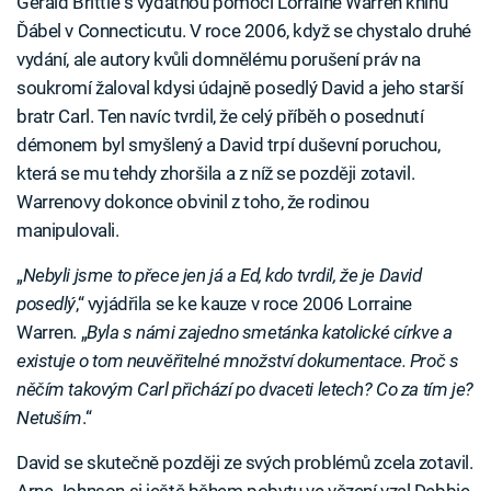
Gerald Brittle s vydatnou pomocí Lorraine Warren knihu
Ďábel v Connecticutu. V roce 2006, když se chystalo druhé
vydání, ale autory kvůli domnělému porušení práv na
soukromí žaloval kdysi údajně posedlý David a jeho starší
bratr Carl. Ten navíc tvrdil, že celý příběh o posednutí
démonem byl smyšlený a David trpí duševní poruchou,
která se mu tehdy zhoršila a z níž se později zotavil.
Warrenovy dokonce obvinil z toho, že rodinou
manipulovali.
„
Nebyli jsme to přece jen já a Ed, kdo tvrdil, že je David
posedlý
,“ vyjádřila se ke kauze v roce 2006 Lorraine
Warren. „
Byla s námi zajedno smetánka katolické církve a
existuje o tom neuvěřitelné množství dokumentace. Proč s
něčím takovým Carl přichází po dvaceti letech? Co za tím je?
Netuším
.“
David se skutečně později ze svých problémů zcela zotavil.