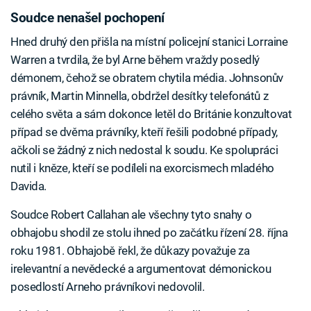
Soudce nenašel pochopení
Hned druhý den přišla na místní policejní stanici Lorraine
Warren a tvrdila, že byl Arne během vraždy posedlý
démonem, čehož se obratem chytila média. Johnsonův
právník, Martin Minnella, obdržel desítky telefonátů z
celého světa a sám dokonce letěl do Británie konzultovat
případ se dvěma právníky, kteří řešili podobné případy,
ačkoli se žádný z nich nedostal k soudu. Ke spolupráci
nutil i kněze, kteří se podíleli na exorcismech mladého
Davida.
Soudce Robert Callahan ale všechny tyto snahy o
obhajobu shodil ze stolu ihned po začátku řízení 28. října
roku 1981. Obhajobě řekl, že důkazy považuje za
irelevantní a nevědecké a argumentovat démonickou
posedlostí Arneho právníkovi nedovolil.