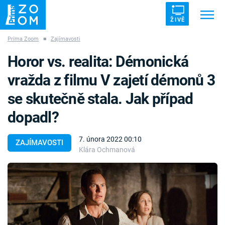
ŽIVĚ
Prima Zoom
■
Zajímavosti
Trendy:
ZRÁDCI
UFO
DRUHÁ SVĚTOVÁ VÁLKA
Horor vs. realita: Démonická
ZÁHADY
VETŘELCI DÁVNOVĚKU
vražda z filmu V zajetí démonů 3
se skutečně stala. Jak případ
dopadl?
Témata
7. února 2022 00:10
ZAJÍMAVOSTI
Klára Ochmanová
Témata
Pořady
TV Program