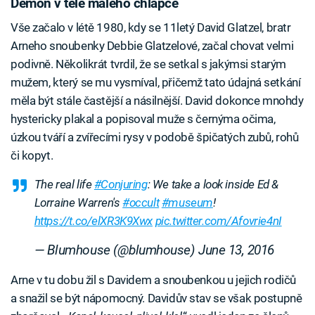
Démon v těle malého chlapce
Vše začalo v létě 1980, kdy se 11letý David Glatzel, bratr
Arneho snoubenky Debbie Glatzelové, začal chovat velmi
podivně. Několikrát tvrdil, že se setkal s jakýmsi starým
mužem, který se mu vysmíval, přičemž tato údajná setkání
měla být stále častější a násilnější. David dokonce mnohdy
hystericky plakal a popisoval muže s černýma očima,
úzkou tváří a zvířecími rysy v podobě špičatých zubů, rohů
či kopyt.
The real life
#Conjuring
: We take a look inside Ed &
Lorraine Warren's
#occult
#museum
!
https://t.co/elXR3K9Xwx
pic.twitter.com/Afovrie4nI
— Blumhouse (@blumhouse)
June 13, 2016
Arne v tu dobu žil s Davidem a snoubenkou u jejich rodičů
a snažil se být nápomocný. Davidův stav se však postupně