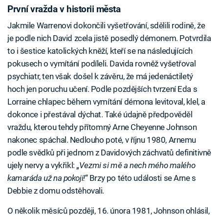
První vražda v historii města
Jakmile Warrenovi dokončili vyšetřování, sdělili rodině, že
je podle nich David zcela jistě posedlý démonem. Potvrdila
to i šestice katolických kněží, kteří se na následujících
pokusech o vymítání podíleli. Davida rovněž vyšetřoval
psychiatr, ten však došel k závěru, že má jedenáctiletý
hoch jen poruchu učení. Podle pozdějších tvrzení Eda s
Lorraine chlapec během vymítání démona levitoval, klel, a
dokonce i přestával dýchat. Také údajně předpověděl
vraždu, kterou tehdy přítomný Arne Cheyenne Johnson
nakonec spáchal. Nedlouho poté, v říjnu 1980, Arnemu
podle svědků při jednom z Davidových záchvatů definitivně
ujely nervy a vykřikl: „
Vezmi si mě a nech mého malého
kamaráda už na pokoji!
“ Brzy po této události se Arne s
Debbie z domu odstěhovali.
O několik měsíců později, 16. února 1981, Johnson ohlásil,