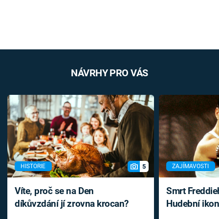
NÁVRHY PRO VÁS
5
HISTORIE
ZAJÍMAVOSTI
Víte, proč se na Den
Smrt Freddie
díkůvzdání jí zrovna krocan?
Hudební ikon
až do konce 