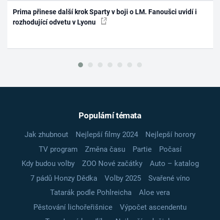
Prima přinese další krok Sparty v boji o LM. Fanoušci uvidí i
rozhodující odvetu v Lyonu
Populární témata
Jak zhubnout
Nejlepší filmy 2024
Nejlepší horory
TV program
Změna času
Partie
Počasí
Kdy budou volby
ZOO Nové začátky
Auto – katalog
7 pádů Honzy Dědka
Volby 2025
Svařené víno
Tatarák podle Pohlreicha
Aloe vera
Pěstování lichořeřišnice
Výpočet ascendentu