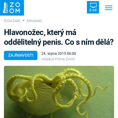
ŽIVĚ
Prima Zoom
■
Zajímavosti
Trendy:
ZRÁDCI
UFO
DRUHÁ SVĚTOVÁ VÁLKA
Hlavonožec, který má
ZÁHADY
VETŘELCI DÁVNOVĚKU
oddělitelný penis. Co s ním dělá?
26. srpna 2015 06:00
ZAJÍMAVOSTI
redakce Prima Zoom
Témata
Témata
Pořady
TV Program