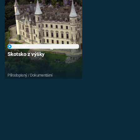
PŘEHRÁT
Skotsko z výšky
Přírodopisný / Dokumentární