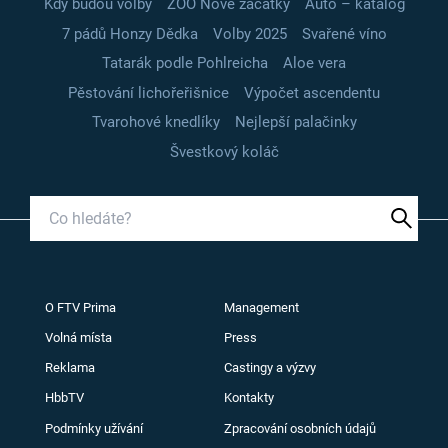
Kdy budou volby
ZOO Nové začátky
Auto – katalog
7 pádů Honzy Dědka
Volby 2025
Svařené víno
Tatarák podle Pohlreicha
Aloe vera
Pěstování lichořeřišnice
Výpočet ascendentu
Tvarohové knedlíky
Nejlepší palačinky
Švestkový koláč
O FTV Prima
Management
Volná místa
Press
Reklama
Castingy a výzvy
HbbTV
Kontakty
Podmínky užívání
Zpracování osobních údajů