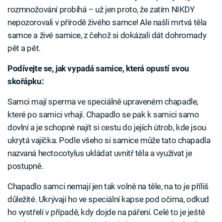
rozmnožování probíhá – už jen proto, že zatím NIKDY
nepozorovali v přírodě živého samce! Ale našli mrtvá těla
samce a živé samice, z čehož si dokázali dát dohromady
pět a pět.
Podívejte se, jak vypadá samice, která opustí svou
skořápku:
Samci mají sperma ve speciálně upraveném chapadle,
které po samici vrhají. Chapadlo se pak k samici samo
dovlní a je schopné najít si cestu do jejích útrob, kde jsou
ukrytá vajíčka. Podle všeho si samice může tato chapadla
nazvaná hectocotylus ukládat uvnitř těla a využívat je
postupně.
Chapadlo samci nemají jen tak volně na těle, na to je příliš
důležité. Ukrývají ho ve speciální kapse pod očima, odkud
ho vystřelí v případě, kdy dojde na páření. Celé to je ještě