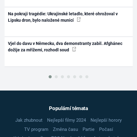
Na pokraji tragédie: Ukrajinské letadlo, které ohrožoval v
Lipsku dron, bylo naložené municí
Vjel do davu v Německu, dva demonstranty zabil. Afghánec
dožije za mřížemi, rozhodl soud
Populární témata
Jak zhubnout
Nejlepší filmy 2024
Nejlepší horory
TV program
Změna času
Partie
Počasí