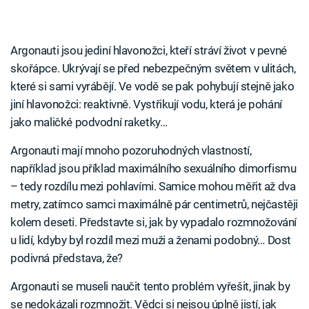
Argonauti jsou jediní hlavonožci, kteří stráví život v pevné
skořápce. Ukrývají se před nebezpečným světem v ulitách,
které si sami vyrábějí. Ve vodě se pak pohybují stejně jako
jiní hlavonožci: reaktivně. Vystřikují vodu, která je pohání
jako maličké podvodní raketky…
Argonauti mají mnoho pozoruhodných vlastností,
například jsou příklad maximálního sexuálního dimorfismu
– tedy rozdílu mezi pohlavími. Samice mohou měřit až dva
metry, zatímco samci maximálně pár centimetrů, nejčastěji
kolem deseti. Představte si, jak by vypadalo rozmnožování
u lidí, kdyby byl rozdíl mezi muži a ženami podobný… Dost
podivná představa, že?
Argonauti se museli naučit tento problém vyřešit, jinak by
se nedokázali rozmnožit. Vědci si nejsou úplně jistí, jak