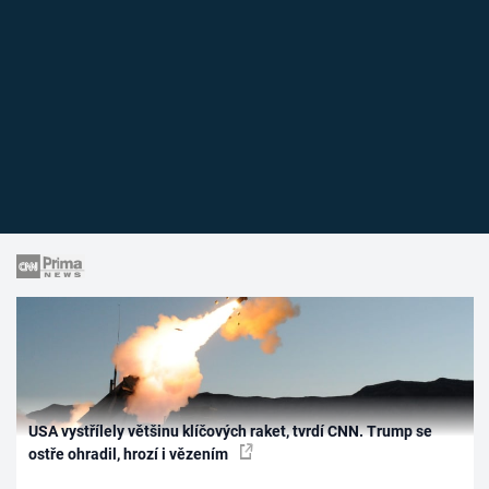
USA vystřílely většinu klíčových raket, tvrdí CNN. Trump se
ostře ohradil, hrozí i vězením