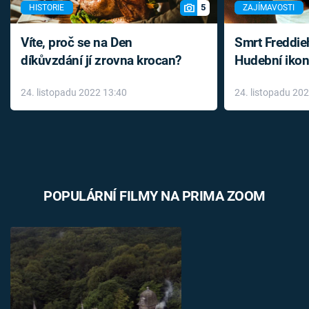
5
HISTORIE
ZAJÍMAVOSTI
Víte, proč se na Den
Smrt Freddie
díkůvzdání jí zrovna krocan?
Hudební ikon
až do konce 
24. listopadu 2022 13:40
24. listopadu 20
léky
POPULÁRNÍ FILMY NA PRIMA ZOOM