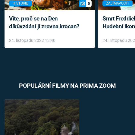
5
HISTORIE
ZAJÍMAVOSTI
Víte, proč se na Den
Smrt Freddie
díkůvzdání jí zrovna krocan?
Hudební ikon
až do konce 
24. listopadu 2022 13:40
24. listopadu 20
léky
POPULÁRNÍ FILMY NA PRIMA ZOOM