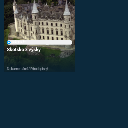
PŘEHRÁT
Skotsko z výšky
Dokumentární / Přírodopisný