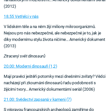
(2012)
18.55 Vetřelci v nás
V lidském těle a na něm žijí miliony mikroorganizmů.
Nejsou pro nás nebezpečné, ale nebezpečné je to, jak je
díky modernímu stylu života ničíme… Americký dokument
(2013)
Ztracený svět dinosaurů
20.00: Moderní dinosauři (1,2)
Mají pravěcí ještěři potomky mezi dnešními zvířaty? Vědci
nacházejí při zkoumání dinosaurů řadu podobností s
žijícími tvory… Americký dokumentární seriál (2006)
21.00: Svědectví zapsaná v kameni (7)
S výpravou francouzských archeologů zamíříme do