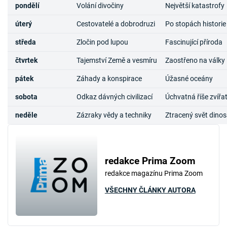
pondělí
Volání divočiny
Největší katastrofy
úterý
Cestovatelé a dobrodruzi
Po stopách historie
středa
Zločin pod lupou
Fascinující příroda
čtvrtek
Tajemství Země a vesmíru
Zaostřeno na války
pátek
Záhady a konspirace
Úžasné oceány
sobota
Odkaz dávných civilizací
Úchvatná říše zvířa
neděle
Zázraky vědy a techniky
Ztracený svět dino
redakce Prima Zoom
redakce magazínu Prima Zoom
VŠECHNY ČLÁNKY AUTORA