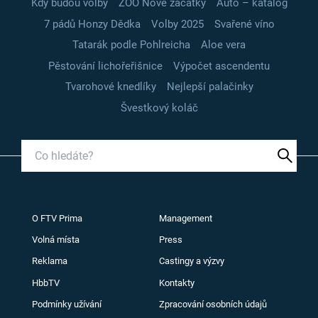
Kdy budou volby
ZOO Nové začátky
Auto – katalog
7 pádů Honzy Dědka
Volby 2025
Svařené víno
Tatarák podle Pohlreicha
Aloe vera
Pěstování lichořeřišnice
Výpočet ascendentu
Tvarohové knedlíky
Nejlepší palačinky
Švestkový koláč
O FTV Prima
Management
Volná místa
Press
Reklama
Castingy a výzvy
HbbTV
Kontakty
Podmínky užívání
Zpracování osobních údajů