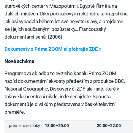
starověkých center v Mezopotámii, Egyptě, Římě a na
dalších místech. Díky počítačovým rekonstrukcím zjistíme,
jak asi vypadala během let své největší slávy, a projdeme
se i jejich současnými pozůstatky… Francouzský
dokumentární seriál (2006)
Dokumenty z Prima ZOOM si přehrajte ZDE »
Nové schéma
Programová skladba televizního kanálu Prima ZOOM
nabízí dokumentární skvosty především z produkce BBC,
National Geographic, Discovery či ZDF, ale i jiné, které v
takové koncentraci nikde jinde nenajdete. Spousta
dokumentů je divákům představena v české televizní
premiéře.
premiérové bloky
18.00–20.00
20.00–22.00