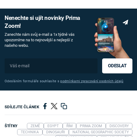
Nenechte si ujít novinky Prima
Zoom!
Zanechte nám svůj e-mail a 1x týdně vás
upozorníme na to nejnovější a nejlepší z
našeho webu.
ODESLAT
Odesláním formuláře souhlasíte s
podmínkami zpracování osobních údajů
SDÍLEJTE ČLÁNEK
ŠTÍTKY
ZEMĚ
EGYPT
ŘÍM
PRIMA ZOOM
DISCOVERY
TECHNIKA
DINOSAUŘI
NATIONAL GEOGRAPHIC SOCIETY