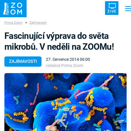
ŽIVĚ
Prima Zoom
■
Zajímavosti
Trendy:
ZRÁDCI
UFO
DRUHÁ SVĚTOVÁ VÁLKA
ZÁHADY
Fascinující výprava do světa
VETŘELCI DÁVNOVĚKU
mikrobů. V neděli na ZOOMu!
27. července 2014 06:00
ZAJÍMAVOSTI
redakce Prima Zoom
Témata
Témata
Pořady
TV Program