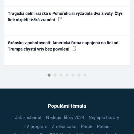
Tragická čelní srážka u Pohořelic si vyžádala dva životy. Čtyři
lidé utrpěli těžká zranění
Grónsko v pohotovosti: Americká firma napojená na lidi od
Trumpa chystá vrty bez povolení
Populární témata
Jak zhubnout
Nejlepší filmy 2024
Nejlepší horory
TV program
Změna času
Partie
Počasí