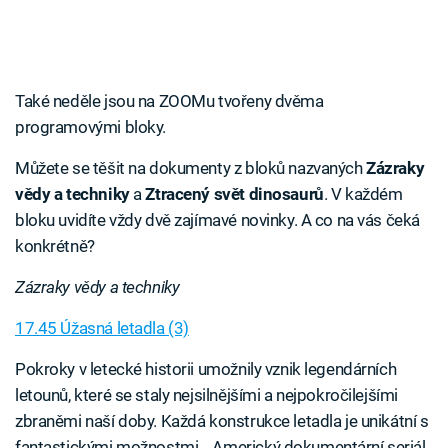
Také neděle jsou na ZOOMu tvořeny dvěma
programovými bloky.
Můžete se těšit na dokumenty z bloků nazvaných
Zázraky
vědy a techniky
a
Ztracený svět dinosaurů
. V každém
bloku uvidíte vždy dvě zajímavé novinky. A co na vás čeká
konkrétně?
Zázraky vědy a techniky
17.45 Úžasná letadla (3)
Pokroky v letecké historii umožnily vznik legendárních
letounů, které se staly nejsilnějšími a nejpokročilejšími
zbraněmi naší doby. Každá konstrukce letadla je unikátní s
fantastickými možnostmi… Americký dokumentární seriál