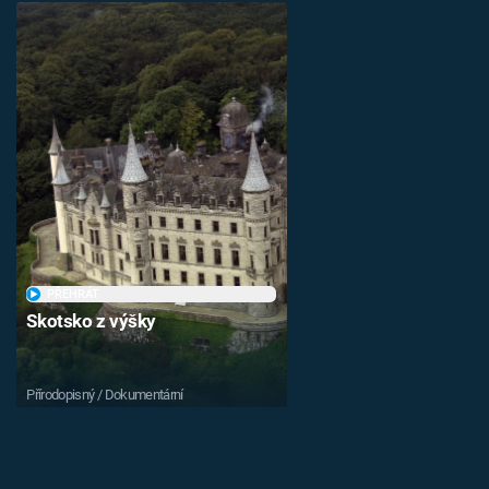
PŘEHRÁT
Skotsko z výšky
Přírodopisný / Dokumentární