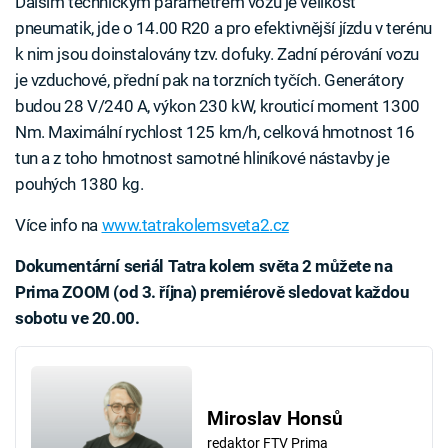
Dalším technickým parametrem vozu je velikost
pneumatik, jde o 14.00 R20 a pro efektivnější jízdu v terénu
k nim jsou doinstalovány tzv. dofuky. Zadní pérování vozu
je vzduchové, přední pak na torzních tyčích. Generátory
budou 28 V/240 A, výkon 230 kW, krouticí moment 1300
Nm. Maximální rychlost 125 km/h, celková hmotnost 16
tun a z toho hmotnost samotné hliníkové nástavby je
pouhých 1380 kg.
Více info na
www.tatrakolemsveta2.cz
Dokumentární seriál Tatra kolem světa 2 můžete na
Prima ZOOM (od 3. října) premiérově sledovat každou
sobotu ve 20.00.
Miroslav Honsů
redaktor FTV Prima