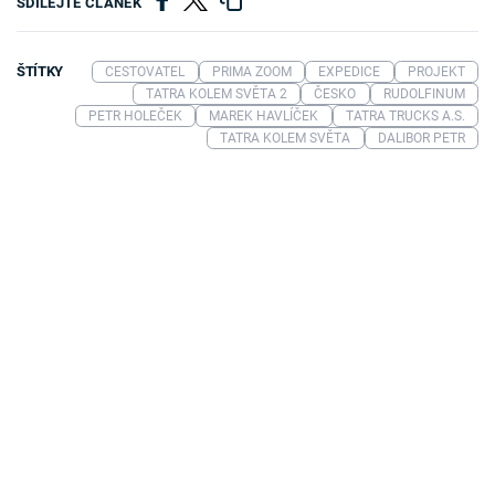
SDÍLEJTE ČLÁNEK
ŠTÍTKY
CESTOVATEL
PRIMA ZOOM
EXPEDICE
PROJEKT
TATRA KOLEM SVĚTA 2
ČESKO
RUDOLFINUM
PETR HOLEČEK
MAREK HAVLÍČEK
TATRA TRUCKS A.S.
TATRA KOLEM SVĚTA
DALIBOR PETR