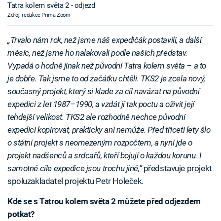
Tatra kolem světa 2 - odjezd
Zdroj: redakce Prima Zoom
„Trvalo nám rok, než jsme náš expedičák postavili, a další
měsíc, než jsme ho nalakovali podle našich představ.
Vypadá o hodně jinak než původní Tatra kolem světa – a to
je dobře. Tak jsme to od začátku chtěli. TKS2 je zcela nový,
současný projekt, který si klade za cíl navázat na původní
expedici z let 1987–1990, a vzdát jí tak poctu a oživit její
tehdejší velikost. TKS2 ale rozhodně nechce původní
expedici kopírovat, prakticky ani nemůže. Před třiceti lety šlo
o státní projekt s neomezeným rozpočtem, a nyní jde o
projekt nadšenců a srdcařů, kteří bojují o každou korunu. I
samotné cíle expedice jsou trochu jiné,“
představuje projekt
spoluzakladatel projektu Petr Holeček.
Kde se s Tatrou kolem světa 2 můžete před odjezdem
potkat?