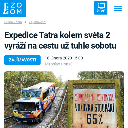
ŽIVĚ
Prima Zoom
■
Zajímavosti
Trendy:
ZRÁDCI
UFO
DRUHÁ SVĚTOVÁ VÁLKA
Expedice Tatra kolem světa 2
ZÁHADY
VETŘELCI DÁVNOVĚKU
vyráží na cestu už tuhle sobotu
18. února 2020 15:00
ZAJÍMAVOSTI
Miroslav Honsů
Témata
Témata
Pořady
TV Program