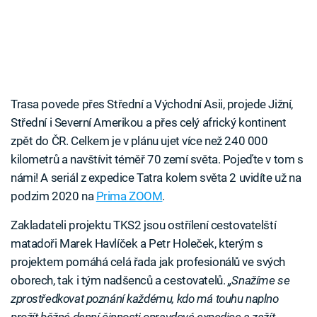
Trasa povede přes Střední a Východní Asii, projede Jižní,
Střední i Severní Amerikou a přes celý africký kontinent
zpět do ČR. Celkem je v plánu ujet více než 240 000
kilometrů a navštívit téměř 70 zemí světa. Pojeďte v tom s
námi! A seriál z expedice Tatra kolem světa 2 uvidíte už na
podzim 2020 na
Prima ZOOM
.
Zakladateli projektu TKS2 jsou ostřílení cestovatelští
matadoři Marek Havlíček a Petr Holeček, kterým s
projektem pomáhá celá řada jak profesionálů ve svých
oborech, tak i tým nadšenců a cestovatelů.
„Snažíme se
zprostředkovat poznání každému, kdo má touhu naplno