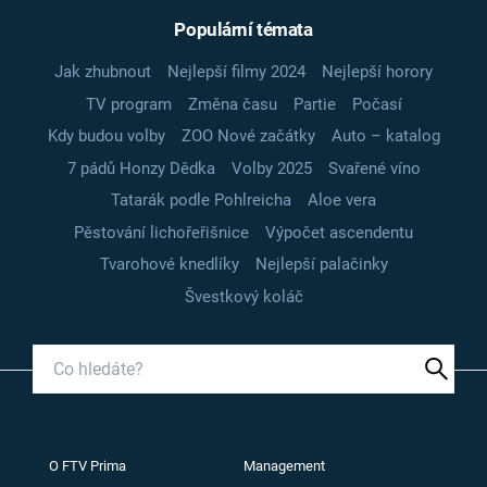
Populární témata
Jak zhubnout
Nejlepší filmy 2024
Nejlepší horory
TV program
Změna času
Partie
Počasí
Kdy budou volby
ZOO Nové začátky
Auto – katalog
7 pádů Honzy Dědka
Volby 2025
Svařené víno
Tatarák podle Pohlreicha
Aloe vera
Pěstování lichořeřišnice
Výpočet ascendentu
Tvarohové knedlíky
Nejlepší palačinky
Švestkový koláč
O FTV Prima
Management