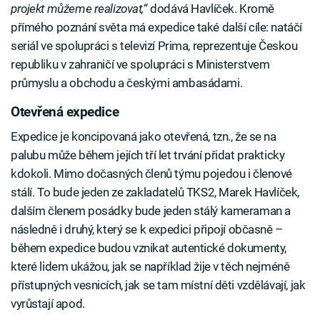
projekt můžeme realizovat,
“ dodává Havlíček. Kromě
přímého poznání světa má expedice také další cíle: natáčí
seriál ve spolupráci s televizí Prima, reprezentuje Českou
republiku v zahraničí ve spolupráci s Ministerstvem
průmyslu a obchodu a českými ambasádami.
Otevřená expedice
Expedice je koncipovaná jako otevřená, tzn., že se na
palubu může během jejích tří let trvání přidat prakticky
kdokoli. Mimo dočasných členů týmu pojedou i členové
stálí. To bude jeden ze zakladatelů TKS2, Marek Havlíček,
dalším členem posádky bude jeden stálý kameraman a
následně i druhý, který se k expedici připojí občasně –
během expedice budou vznikat autentické dokumenty,
které lidem ukážou, jak se například žije v těch nejméně
přístupných vesnicích, jak se tam místní děti vzdělávají, jak
vyrůstají apod.