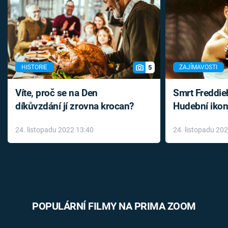
5
HISTORIE
ZAJÍMAVOSTI
Víte, proč se na Den
Smrt Freddie
díkůvzdání jí zrovna krocan?
Hudební ikon
až do konce 
24. listopadu 2022 13:40
24. listopadu 20
léky
POPULÁRNÍ FILMY NA PRIMA ZOOM