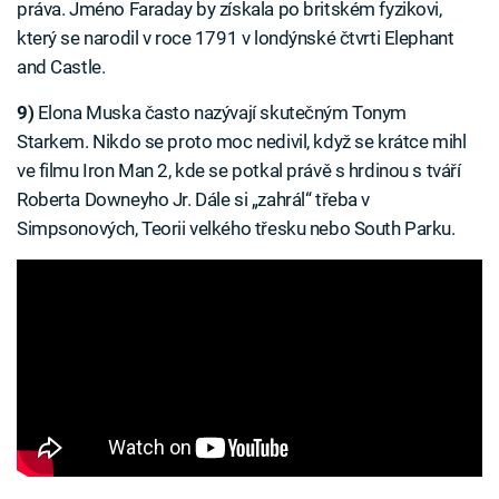
práva. Jméno Faraday by získala po britském fyzikovi,
který se narodil v roce 1791 v londýnské čtvrti Elephant
and Castle.
9)
Elona Muska často nazývají skutečným Tonym
Starkem. Nikdo se proto moc nedivil, když se krátce mihl
ve filmu Iron Man 2, kde se potkal právě s hrdinou s tváří
Roberta Downeyho Jr. Dále si „zahrál“ třeba v
Simpsonových, Teorii velkého třesku nebo South Parku.