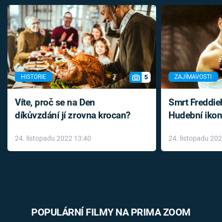
5
HISTORIE
ZAJÍMAVOSTI
Víte, proč se na Den
Smrt Freddie
díkůvzdání jí zrovna krocan?
Hudební ikon
až do konce 
24. listopadu 2022 13:40
24. listopadu 20
léky
POPULÁRNÍ FILMY NA PRIMA ZOOM