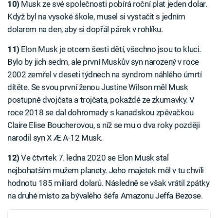
10)
Musk ze své společnosti pobírá roční plat jeden dolar.
Když byl na vysoké škole, musel si vystačit s jedním
dolarem na den, aby si dopřál párek v rohlíku.
11)
Elon Musk je otcem šesti dětí, všechno jsou to kluci.
Bylo by jich sedm, ale první Muskův syn narozený v roce
2002 zemřel v deseti týdnech na syndrom náhlého úmrtí
dítěte. Se svou první ženou Justine Wilson měl Musk
postupně dvojčata a trojčata, pokaždé ze zkumavky. V
roce 2018 se dal dohromady s kanadskou zpěvačkou
Claire Elise Boucherovou, s níž se mu o dva roky později
narodil syn X Æ A-12 Musk.
12)
Ve čtvrtek 7. ledna 2020 se Elon Musk stal
nejbohatším mužem planety. Jeho majetek měl v tu chvíli
hodnotu 185 miliard dolarů. Následně se však vrátil zpátky
na druhé místo za bývalého šéfa Amazonu Jeffa Bezose.