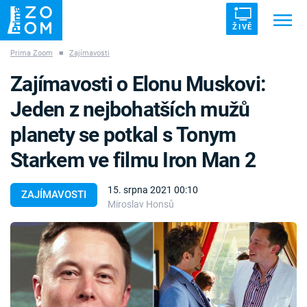
ŽIVĚ
Prima Zoom
■
Zajímavosti
Trendy:
ZRÁDCI
UFO
DRUHÁ SVĚTOVÁ VÁLKA
Zajímavosti o Elonu Muskovi:
ZÁHADY
VETŘELCI DÁVNOVĚKU
Jeden z nejbohatších mužů
planety se potkal s Tonym
Starkem ve filmu Iron Man 2
Témata
15. srpna 2021 00:10
ZAJÍMAVOSTI
Miroslav Honsů
Témata
Pořady
TV Program