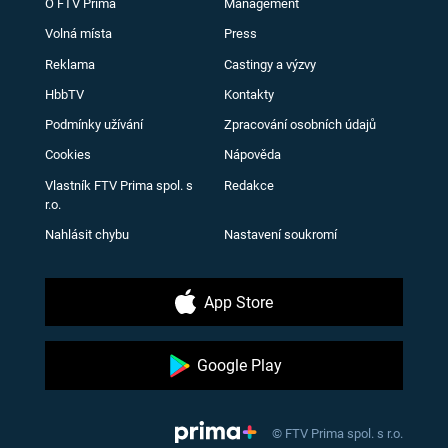
O FTV Prima
Management
Volná místa
Press
Reklama
Castingy a výzvy
HbbTV
Kontakty
Podmínky užívání
Zpracování osobních údajů
Cookies
Nápověda
Vlastník FTV Prima spol. s
Redakce
r.o.
Nahlásit chybu
Nastavení soukromí
App Store
Google Play
© FTV Prima spol. s r.o.