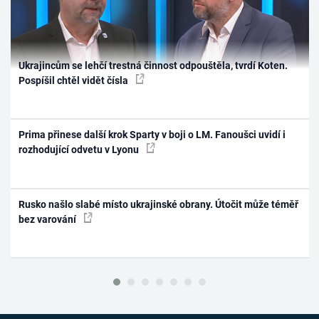
Ukrajincům se lehčí trestná činnost odpouštěla, tvrdí Koten.
Pospíšil chtěl vidět čísla
Prima přinese další krok Sparty v boji o LM. Fanoušci uvidí i
rozhodující odvetu v Lyonu
Rusko našlo slabé místo ukrajinské obrany. Útočit může téměř
bez varování