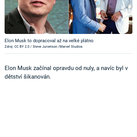
Časopis
Sledujte prima+
Přihlášení
Elon Musk to dopracoval až na velké plátno
Zdroj: CC BY 2.0 / Steve Jurvetson /Marvel Studios
Sledujte nás
Elon Musk začínal opravdu od nuly, a navíc byl v
dětství šikanován.