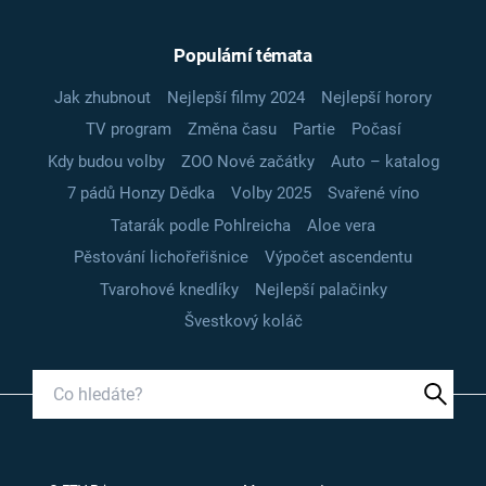
Populární témata
Jak zhubnout
Nejlepší filmy 2024
Nejlepší horory
TV program
Změna času
Partie
Počasí
Kdy budou volby
ZOO Nové začátky
Auto – katalog
7 pádů Honzy Dědka
Volby 2025
Svařené víno
Tatarák podle Pohlreicha
Aloe vera
Pěstování lichořeřišnice
Výpočet ascendentu
Tvarohové knedlíky
Nejlepší palačinky
Švestkový koláč