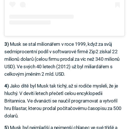
3)
Musk se stal milionářem v roce 1999, když za svůj
sedmiprocentní podíl v softwarové firmě Zip2 získal 22
milionů dolarů (celou firmu prodal za víc než 340 milionů
USD). Ve svých 40 letech (2012) už byl miliardářem s
celkovým jměním 2 mld. USD.
4)
Jako dítě byl Musk tak tichý, až si rodiče mysleli, že je
hluchý. V devíti letech přečetl celou encyklopedii
Britannica. Ve dvanácti se naučil programovat a vytvořil
hru Blastar, kterou prodal počítačovému časopisu za 500
dolarů.
5)
Musk byl nejmladší a nejmenší chlapec ve své třídě a