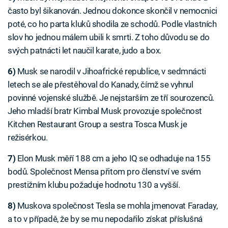
často byl šikanován. Jednou dokonce skončil v nemocnici
poté, co ho parta kluků shodila ze schodů. Podle vlastních
slov ho jednou málem ubili k smrti. Z toho důvodu se do
svých patnácti let naučil karate, judo a box.
6)
Musk se narodil v Jihoafrické republice, v sedmnácti
letech se ale přestěhoval do Kanady, čímž se vyhnul
povinné vojenské službě. Je nejstarším ze tří sourozenců.
Jeho mladší bratr Kimbal Musk provozuje společnost
Kitchen Restaurant Group a sestra Tosca Musk je
režisérkou.
7)
Elon Musk měří 188 cm a jeho IQ se odhaduje na 155
bodů. Společnost Mensa přitom pro členství ve svém
prestižním klubu požaduje hodnotu 130 a vyšší.
8)
Muskova společnost Tesla se mohla jmenovat Faraday,
a to v případě, že by se mu nepodařilo získat příslušná