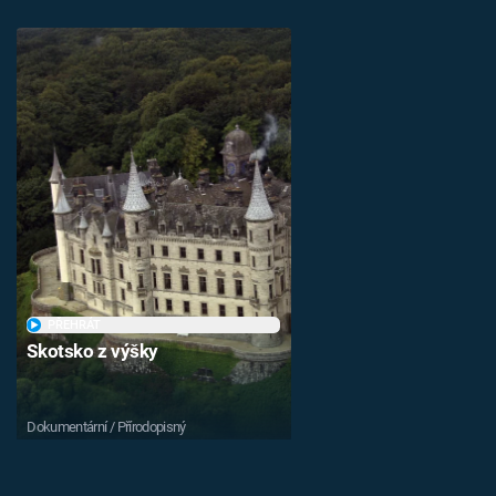
PŘEHRÁT
Skotsko z výšky
Dokumentární / Přírodopisný