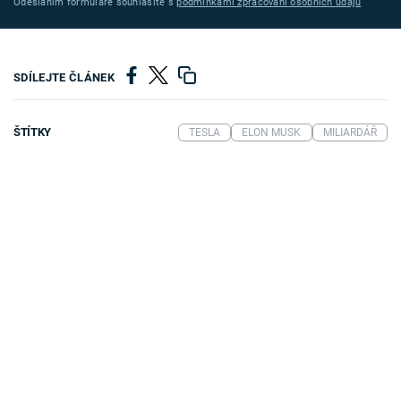
Odesláním formuláře souhlasíte s
podmínkami zpracování osobních údajů
SDÍLEJTE ČLÁNEK
ŠTÍTKY
TESLA
ELON MUSK
MILIARDÁŘ