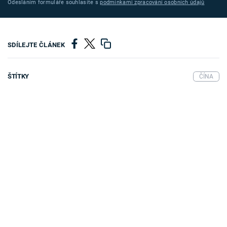
Odesláním formuláře souhlasíte s
podmínkami zpracování osobních údajů
SDÍLEJTE ČLÁNEK
ŠTÍTKY
ČÍNA