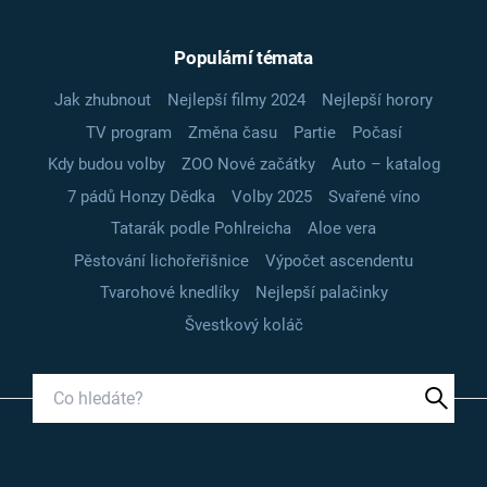
Populární témata
Jak zhubnout
Nejlepší filmy 2024
Nejlepší horory
TV program
Změna času
Partie
Počasí
Kdy budou volby
ZOO Nové začátky
Auto – katalog
7 pádů Honzy Dědka
Volby 2025
Svařené víno
Tatarák podle Pohlreicha
Aloe vera
Pěstování lichořeřišnice
Výpočet ascendentu
Tvarohové knedlíky
Nejlepší palačinky
Švestkový koláč