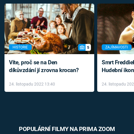
5
HISTORIE
ZAJÍMAVOSTI
Víte, proč se na Den
Smrt Freddie
díkůvzdání jí zrovna krocan?
Hudební ikon
až do konce 
24. listopadu 2022 13:40
24. listopadu 20
léky
POPULÁRNÍ FILMY NA PRIMA ZOOM