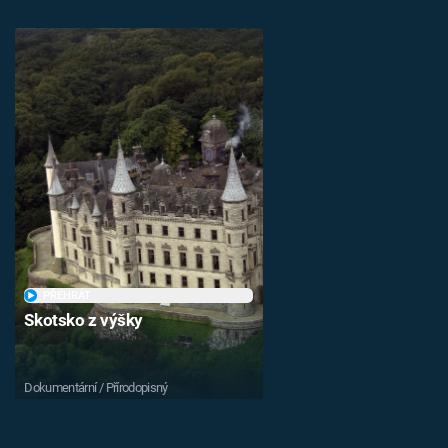
PŘEHRÁT
Skotsko z výšky
Dokumentární / Přírodopisný