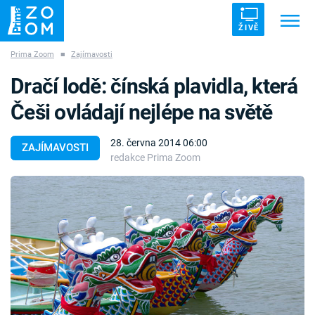
ŽIVĚ
Prima Zoom
■
Zajímavosti
Trendy:
ZRÁDCI
UFO
DRUHÁ SVĚTOVÁ VÁLKA
Dračí lodě: čínská plavidla, která
ZÁHADY
VETŘELCI DÁVNOVĚKU
Češi ovládají nejlépe na světě
28. června 2014 06:00
ZAJÍMAVOSTI
redakce Prima Zoom
Témata
Témata
Pořady
TV Program