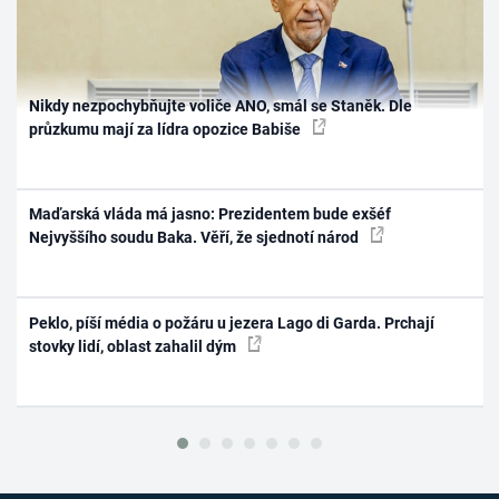
Nikdy nezpochybňujte voliče ANO, smál se Staněk. Dle
průzkumu mají za lídra opozice Babiše
Maďarská vláda má jasno: Prezidentem bude exšéf
Nejvyššího soudu Baka. Věří, že sjednotí národ
Peklo, píší média o požáru u jezera Lago di Garda. Prchají
stovky lidí, oblast zahalil dým