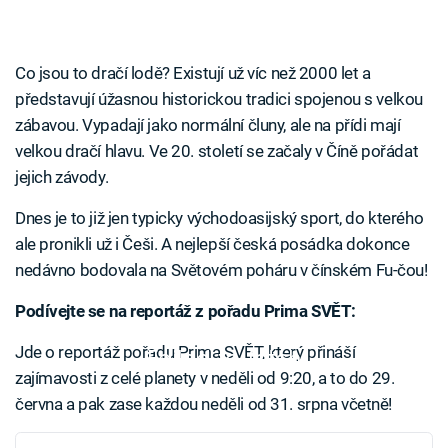
Co jsou to dračí lodě? Existují už víc než 2000 let a
představují úžasnou historickou tradici spojenou s velkou
zábavou. Vypadají jako normální čluny, ale na přídi mají
velkou dračí hlavu. Ve 20. století se začaly v Číně pořádat
jejich závody.
Dnes je to již jen typicky východoasijský sport, do kterého
ale pronikli už i Češi. A nejlepší česká posádka dokonce
nedávno bodovala na Světovém poháru v čínském Fu-čou!
Podívejte se na reportáž z pořadu Prima SVĚT:
Jde o reportáž pořadu Prima SVĚT, který přináší
Failed to fetch
zajímavosti z celé planety v neděli od 9:20, a to do 29.
června a pak zase každou neděli od 31. srpna včetně!