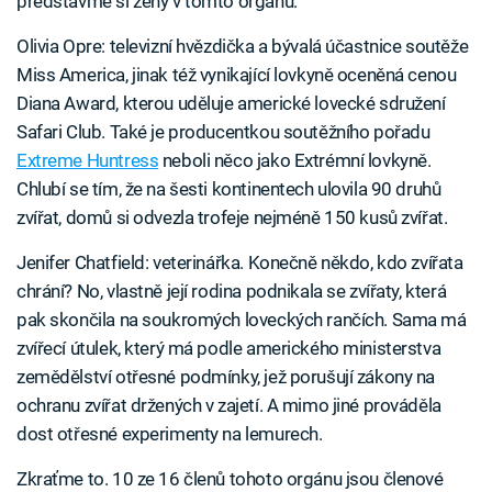
představme si ženy v tomto orgánu:
Olivia Opre: televizní hvězdička a bývalá účastnice soutěže
Miss America, jinak též vynikající lovkyně oceněná cenou
Diana Award, kterou uděluje americké lovecké sdružení
Safari Club. Také je producentkou soutěžního pořadu
Extreme Huntress
neboli něco jako Extrémní lovkyně.
Chlubí se tím, že na šesti kontinentech ulovila 90 druhů
zvířat, domů si odvezla trofeje nejméně 150 kusů zvířat.
Jenifer Chatfield: veterinářka. Konečně někdo, kdo zvířata
chrání? No, vlastně její rodina podnikala se zvířaty, která
pak skončila na soukromých loveckých rančích. Sama má
zvířecí útulek, který má podle amerického ministerstva
zemědělství otřesné podmínky, jež porušují zákony na
ochranu zvířat držených v zajetí. A mimo jiné prováděla
dost otřesné experimenty na lemurech.
Zkraťme to. 10 ze 16 členů tohoto orgánu jsou členové