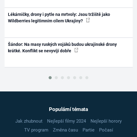
Lékárničky, drony i pytle na mrtvoly: Jsou tržiště jako
Wildberries legitimním cílem Ukrajiny?
Šándor: Na masy ruských vojáků budou ukrajinské drony
krátké. Konflikt se nevyvíjí dobře
Populární témata
Jak zhubnout
Nejlepší filmy 2024
Nejlepší horory
TV program
Změna času
Partie
Počasí