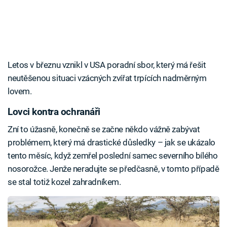
Letos v březnu vznikl v USA poradní sbor, který má řešit
neutěšenou situaci vzácných zvířat trpících nadměrným
lovem.
Lovci kontra ochranáři
Zní to úžasně, konečně se začne někdo vážně zabývat
problémem, který má drastické důsledky – jak se ukázalo
tento měsíc, když zemřel poslední samec severního bílého
nosorožce. Jenže neradujte se předčasně, v tomto případě
se stal totiž kozel zahradníkem.