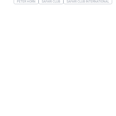
PETER HORN
SAFARI CLUB
SAFARI CLUB INTERNATIONAL