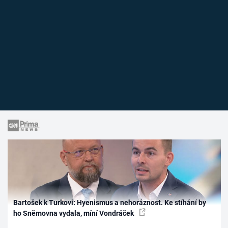
Bartošek k Turkovi: Hyenismus a nehoráznost. Ke stíhání by
ho Sněmovna vydala, míní Vondráček