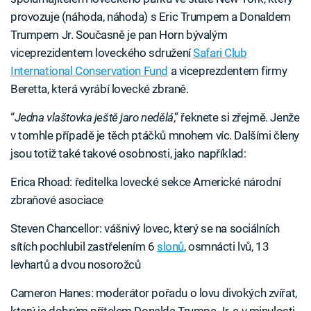
provozuje (náhoda, náhoda) s Eric Trumpem a Donaldem
Trumpem Jr. Současně je pan Horn bývalým
viceprezidentem loveckého sdružení
Safari Club
International Conservation Fund
a viceprezdentem firmy
Beretta, která vyrábí lovecké zbraně.
“
Jedna vlaštovka ještě jaro nedělá
,” řeknete si zřejmě. Jenže
v tomhle případě je těch ptáčků mnohem víc. Dalšími členy
jsou totiž také takové osobnosti, jako například:
Erica Rhoad: ředitelka lovecké sekce Americké národní
zbraňové asociace
Steven Chancellor: vášnivý lovec, který se na sociálních
sítích pochlubil zastřelením 6
slonů
, osmnácti lvů, 13
levhartů a dvou nosorožců
Cameron Hanes: moderátor pořadu o lovu divokých zvířat,
který je dobrým přítelem Donalda Trumpa Jr. a v minulosti