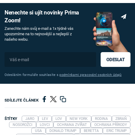
Nenechte si ujít novinky Prima
Zoom!
Zanechte nám svůj e-mail a 1x týdně vás
upozorníme na to nejnovější a nejlepší z
našeho webu.
ODESLAT
Odesláním formuláře souhlasíte s
podmínkami zpracování osobních údajů
SDÍLEJTE ČLÁNEK
ŠTÍTKY
JARO
LEV
LOV
NEW YORK
RODINA
ZBRAŇ
NOSOROŽCI
LOVCI
OCHRANA ZVÍŘAT
OCHRANA PŘÍRODY
USA
DONALD TRUMP
BERETTA
ERIC TRUMP