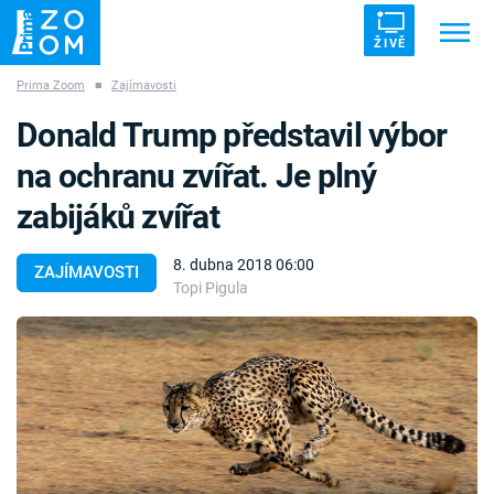
ŽIVĚ
Prima Zoom
■
Zajímavosti
Trendy:
ZRÁDCI
UFO
DRUHÁ SVĚTOVÁ VÁLKA
Donald Trump představil výbor
ZÁHADY
VETŘELCI DÁVNOVĚKU
na ochranu zvířat. Je plný
zabijáků zvířat
8. dubna 2018 06:00
ZAJÍMAVOSTI
Topi Pigula
Témata
Témata
Pořady
TV Program