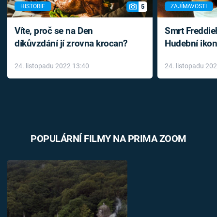
5
HISTORIE
ZAJÍMAVOSTI
Víte, proč se na Den
Smrt Freddie
díkůvzdání jí zrovna krocan?
Hudební ikon
až do konce 
24. listopadu 2022 13:40
24. listopadu 20
léky
POPULÁRNÍ FILMY NA PRIMA ZOOM