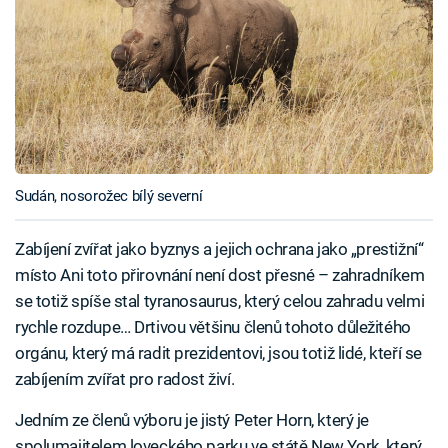
Sudán, nosorožec bílý severní
Zabíjení zvířat jako byznys a jejich ochrana jako „prestižní“
místo Ani toto přirovnání není dost přesné – zahradníkem
se totiž spíše stal tyranosaurus, který celou zahradu velmi
rychle rozdupe… Drtivou většinu členů tohoto důležitého
orgánu, který má radit prezidentovi, jsou totiž lidé, kteří se
zabíjením zvířat pro radost živí.
Jedním ze členů výboru je jistý Peter Horn, který je
spolumajitelem loveckého parku ve státě New York, který