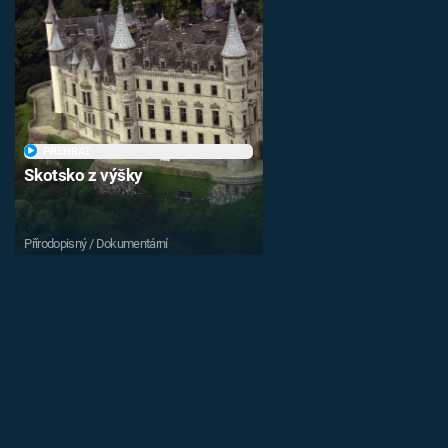
PŘEHRÁT
Skotsko z výšky
Přírodopisný / Dokumentární