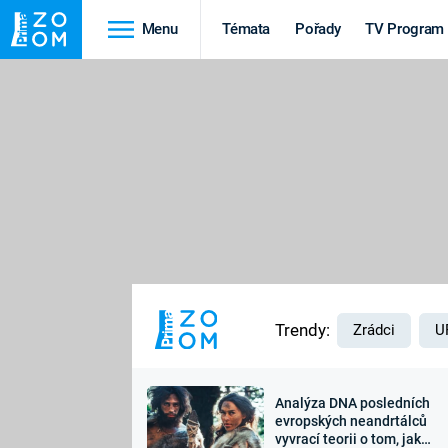
Menu
Témata
Pořady
TV Program
Cestování
Historie
HRADY A ZÁMKY
VIKINGOVÉ
HEDVÁBNÁ STEZKA
EPIDEMIE A
PANDEMIE
PŘÍRODA
STAROVĚKÝ EGYPT
Trendy:
Zrádci
U
Analýza DNA posledních
Druhá
Výročí
evropských neandrtálců
vyvrací teorii o tom, jak
světová válka