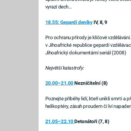
vyrazí dech…
18.55: Gepardí deníky
IV, 8, 9
Pro ochranu přírody je klíčové vzdělávání
v Jihoafrické republice gepardí vzdělávac
Jihoafrický dokumentární seriál (2008)
Největší katastrofy:
20.00–21.00
Nezničitelní (8)
Poznejte příběhy lidí, kteří unikli smrti a
helikoptéry, zásah proudem či lví napad
21.05–22.10
Detonátoři (7, 8)