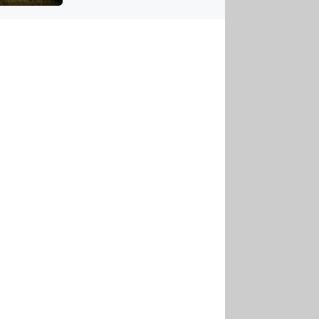
US
tornádem
RSUS
ZE A