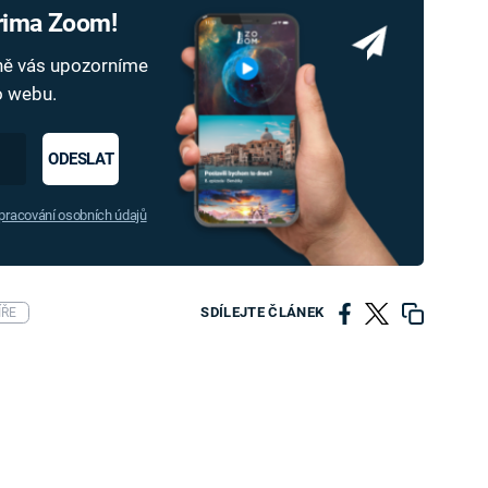
Prima Zoom!
dně vás upozorníme
ho webu.
ODESLAT
racování osobních údajů
SDÍLEJTE ČLÁNEK
ÍŘE