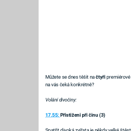
Můžete se dnes těšit na
čtyři
premiérové
na vás čeká konkrétně?
Volání divočiny:
17.55:
Přistiženi při činu (3)
Spatřit divoká zvířata je někdy velké štěst