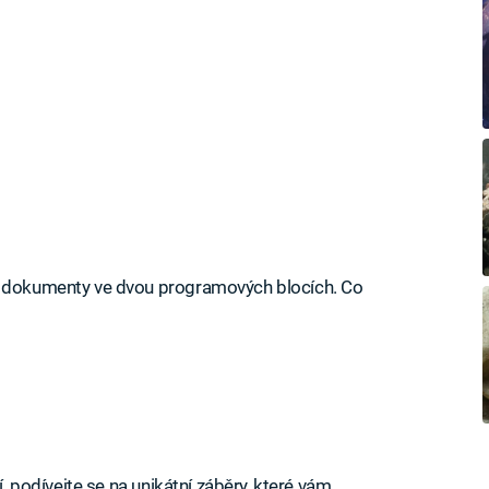
 dokumenty ve dvou programových blocích. Co
í, podívejte se na unikátní záběry, které vám