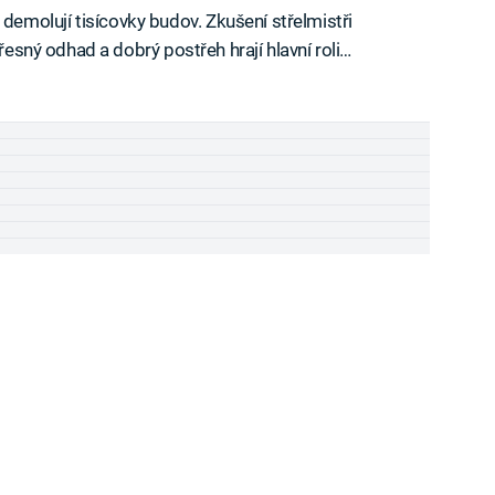
molují tisícovky budov. Zkušení střelmistři
přesný odhad a dobrý postřeh hrají hlavní roli…