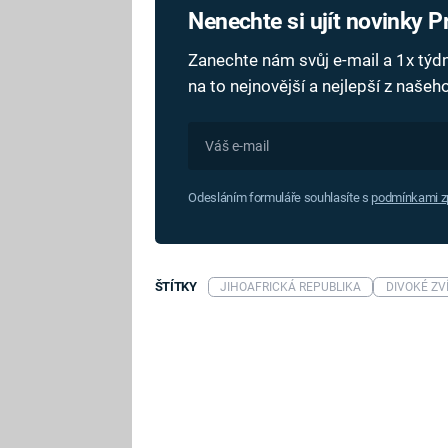
Nenechte si ujít novinky 
Zanechte nám svůj e-mail a 1x tý
na to nejnovější a nejlepší z naše
Odesláním formuláře souhlasíte s
podmínkami zp
ŠTÍTKY
JIHOAFRICKÁ REPUBLIKA
DIVOKÉ ZV