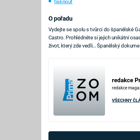
tisknout
O pořadu
Vydejte se spolu s tvůrci do španělské Gal
Castro. Prohlédněte si jejich unikátní os
život, který zde vedli… Španělský dokume
redakce P
redakce maga
VŠECHNY ČL