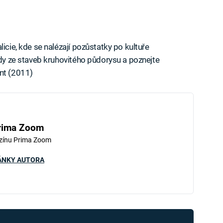
icie, kde se nalézají pozůstatky po kultuře
ady ze staveb kruhovitého půdorysu a poznejte
nt (2011)
rima Zoom
zínu Prima Zoom
ÁNKY AUTORA