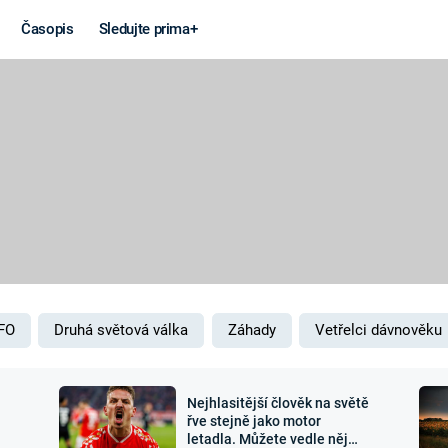
Časopis
Sledujte prima+
Věda a
Války
technika
STUDENÁ V
KORONAVIRUS
VÁLKA VE
VIETNAMU
VESMÍR
VÁLEČNÉ FI
MARS
SERIÁLY
FO
Druhá světová válka
Záhady
Vetřelci dávnověku
Nejhlasitější člověk na světě
Záhady a
Zajímav
řve stejně jako motor
letadla. Můžete vedle něj
konspirace