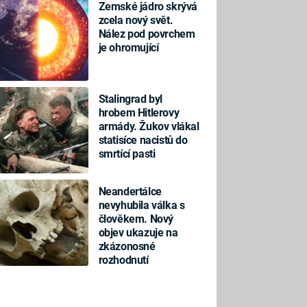
Zemské jádro skrývá
zcela nový svět.
Nález pod povrchem
je ohromující
Stalingrad byl
hrobem Hitlerovy
armády. Žukov vlákal
statisíce nacistů do
smrtící pasti
Neandertálce
nevyhubila válka s
člověkem. Nový
objev ukazuje na
zkázonosné
rozhodnutí