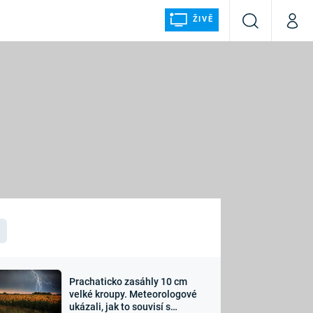
ŽIVĚ
Vyhledávání
Můj p
Prima+
ÁLKA
CNN Prima NEWS
Prima FRESH
Prima LIVING
LMY A
Prima Ženy
Prima LAJK
Prachaticko zasáhly 10 cm
osti
velké kroupy. Meteorologové
Sledujte nás
ukázali, jak to souvisí s