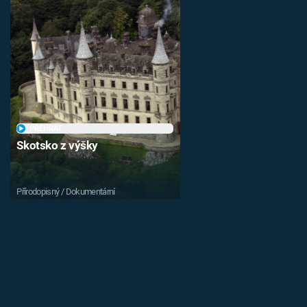
PŘEHRÁT
Skotsko z výšky
Přírodopisný / Dokumentární