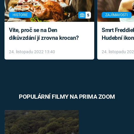
5
HISTORIE
ZAJÍMAVOSTI
Víte, proč se na Den
Smrt Freddie
díkůvzdání jí zrovna krocan?
Hudební ikon
až do konce 
24. listopadu 2022 13:40
24. listopadu 20
léky
POPULÁRNÍ FILMY NA PRIMA ZOOM