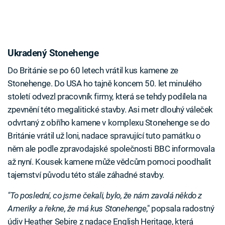
Ukradený Stonehenge
Do Británie se po 60 letech vrátil kus kamene ze
Stonehenge. Do USA ho tajně koncem 50. let minulého
století odvezl pracovník firmy, která se tehdy podílela na
zpevnění této megalitické stavby. Asi metr dlouhý váleček
odvrtaný z obřího kamene v komplexu Stonehenge se do
Británie vrátil už loni, nadace spravující tuto památku o
něm ale podle zpravodajské společnosti BBC informovala
až nyní. Kousek kamene může vědcům pomoci poodhalit
tajemství původu této stále záhadné stavby.
"To poslední, co jsme čekali, bylo, že nám zavolá někdo z
Ameriky a řekne, že má kus Stonehenge
," popsala radostný
údiv Heather Sebire z nadace English Heritage, která