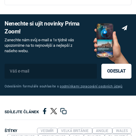
Nenechte si ujít novinky Prima
Zoom!
Zanechte nám svůj e-mail a 1x týdně vás
upozorníme na to nejnovější a nejlepší z
našeho webu.
ODESLAT
Odesláním formuláře souhlasíte s
podmínkami zpracování osobních údajů
SDÍLEJTE ČLÁNEK
ŠTÍTKY
VESMÍR
VELKÁ BRITÁNIE
ANGLIE
WALES