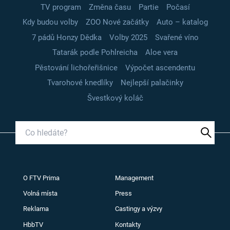
TV program
Změna času
Partie
Počasí
Kdy budou volby
ZOO Nové začátky
Auto – katalog
7 pádů Honzy Dědka
Volby 2025
Svařené víno
Tatarák podle Pohlreicha
Aloe vera
Pěstování lichořeřišnice
Výpočet ascendentu
Tvarohové knedlíky
Nejlepší palačinky
Švestkový koláč
O FTV Prima
Management
Volná místa
Press
Reklama
Castingy a výzvy
HbbTV
Kontakty