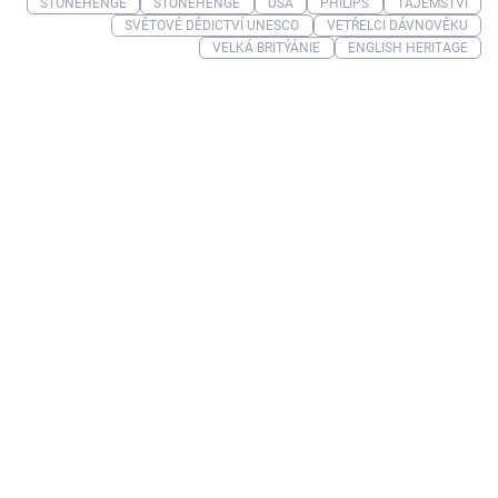
STONEHENGE
STONEHENGE
USA
PHILIPS
TAJEMSTVÍ
SVĚTOVÉ DĚDICTVÍ UNESCO
VETŘELCI DÁVNOVĚKU
VELKÁ BRITÝÁNIE
ENGLISH HERITAGE