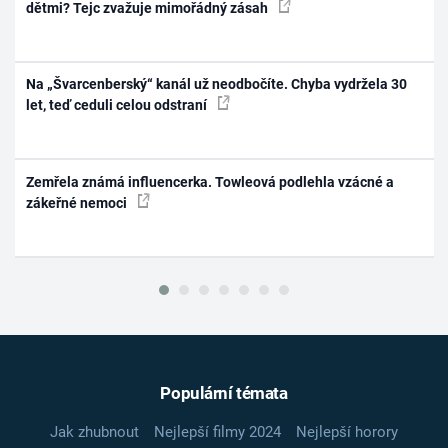
dětmi? Tejc zvažuje mimořádný zásah
Na „Švarcenberský“ kanál už neodbočíte. Chyba vydržela 30
let, teď ceduli celou odstraní
Zemřela známá influencerka. Towleová podlehla vzácné a
zákeřné nemoci
Populární témata
Jak zhubnout
Nejlepší filmy 2024
Nejlepší horory