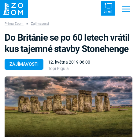
ŽIVĚ
Prima Zoom
■
Zajímavosti
Trendy:
ZRÁDCI
UFO
DRUHÁ SVĚTOVÁ VÁLKA
Do Británie se po 60 letech vrátil
ZÁHADY
VETŘELCI DÁVNOVĚKU
kus tajemné stavby Stonehenge
12. května 2019 06:00
ZAJÍMAVOSTI
Topi Pigula
Témata
Témata
Pořady
TV Program