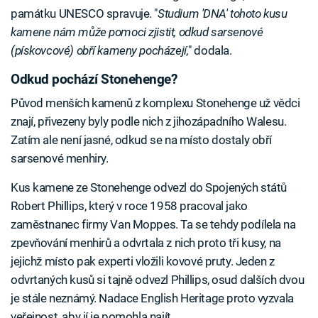
památku UNESCO spravuje. "
Studium 'DNA' tohoto kusu
kamene nám může pomoci zjistit, odkud sarsenové
(pískovcové) obří kameny pocházejí,
" dodala.
Odkud pochází Stonehenge?
Původ menších kamenů z komplexu Stonehenge už vědci
znají, přivezeny byly podle nich z jihozápadního Walesu.
Zatím ale není jasné, odkud se na místo dostaly obří
sarsenové menhiry.
Kus kamene ze Stonehenge odvezl do Spojených států
Robert Phillips, který v roce 1958 pracoval jako
zaměstnanec firmy Van Moppes. Ta se tehdy podílela na
zpevňování menhirů a odvrtala z nich proto tři kusy, na
jejichž místo pak experti vložili kovové pruty. Jeden z
odvrtaných kusů si tajně odvezl Phillips, osud dalších dvou
je stále neznámý. Nadace English Heritage proto vyzvala
veřejnost, aby jí je pomohla najít.