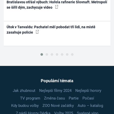
Bratislavou otřásl výbuch: Hořela rafinerie Slovnaft. Metropolí
se šířil dým, zachycuje video
Útok v Tanvaldu: Pachatel měl pobodat tři lidi, na místě
zasahuje policie
Populární témata
Jak zhubnout
Nejlepší filmy 2024
Nejlepší horory
TV program
Změna času
Partie
Počasí
Kdy budou volby
ZOO Nové začátky
Auto – katalog
7 pádů Honzy Dědka
Volby 2025
Svařené víno