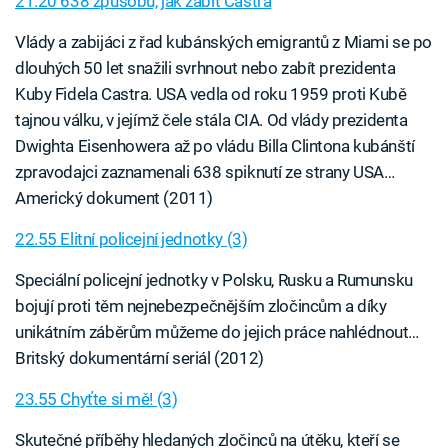
21.20 638 způsobů, jak zabít Castra
Vlády a zabijáci z řad kubánských emigrantů z Miami se po
dlouhých 50 let snažili svrhnout nebo zabít prezidenta
Kuby Fidela Castra. USA vedla od roku 1959 proti Kubě
tajnou válku, v jejímž čele stála CIA. Od vlády prezidenta
Dwighta Eisenhowera až po vládu Billa Clintona kubánští
zpravodajci zaznamenali 638 spiknutí ze strany USA…
Americký dokument (2011)
22.55 Elitní policejní jednotky (3)
Speciální policejní jednotky v Polsku, Rusku a Rumunsku
bojují proti těm nejnebezpečnějším zločincům a díky
unikátním záběrům můžeme do jejich práce nahlédnout…
Britský dokumentární seriál (2012)
23.55 Chyťte si mě! (3)
Skutečné příběhy hledaných zločinců na útěku, kteří se