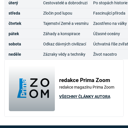
úterý
Cestovatelé a dobrodruzi
Po stopách historie
středa
Zločin pod lupou
Fascinující příroda
čtvrtek
Tajemství Země a vesmíru
Zaostřeno na války
pátek
Záhady a konspirace
Úžasné oceány
sobota
Odkaz dávných civilizací
Úchvatná říše zvířa
neděle
Zázraky vědy a techniky
Život naostro
redakce Prima Zoom
redakce magazínu Prima Zoom
VŠECHNY ČLÁNKY AUTORA