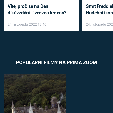
Víte, proč se na Den
Smrt Freddie
díkůvzdání jí zrovna krocan?
Hudební ikon
až do konce 
24. listopadu 2022 13:40
24. listopadu 20
léky
POPULÁRNÍ FILMY NA PRIMA ZOOM