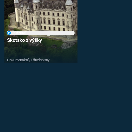
PŘEHRÁT
Skotsko z výšky
Dokumentární / Přírodopisný