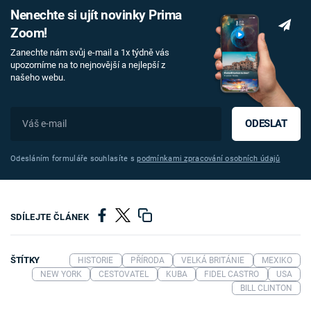
Nenechte si ujít novinky Prima
Zoom!
Zanechte nám svůj e-mail a 1x týdně vás
upozorníme na to nejnovější a nejlepší z
našeho webu.
ODESLAT
Odesláním formuláře souhlasíte s
podmínkami zpracování osobních údajů
SDÍLEJTE ČLÁNEK
ŠTÍTKY
HISTORIE
PŘÍRODA
VELKÁ BRITÁNIE
MEXIKO
NEW YORK
CESTOVATEL
KUBA
FIDEL CASTRO
USA
BILL CLINTON