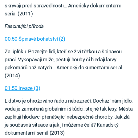
skrývají před spravedlností… Americký dokumentární
seriál (2011)
Fascinující příroda
00.50 Špinavé bohatství (2)
Za úplňku. Poznejte lidi, kteří se živí těžkou a špinavou
prací. Vykopávají mlže, pěstují houby či hledají larvy
pakomárů bažinatých… Americký dokumentární seriál
(2014)
01.50 Invaze (3)
Lidstvo je ohrožováno řadou nebezpečí. Dochází nám jídlo,
voda je zamořená globálními škůdci, stejně tak lesy. Města
zaplňují hlodavci přenášející nebezpečné choroby. Jak zlá
je současná situace a jak jí můžeme čelit? Kanadský
dokumentární seriál (2013)