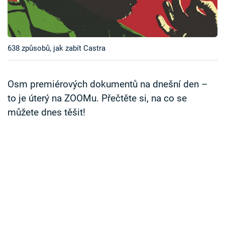
Časopis
Sledujte prima+
638 způsobů, jak zabít Castra
Přihlášení
Osm premiérových dokumentů na dnešní den –
to je úterý na ZOOMu. Přečtěte si, na co se
Sledujte nás
můžete dnes těšit!