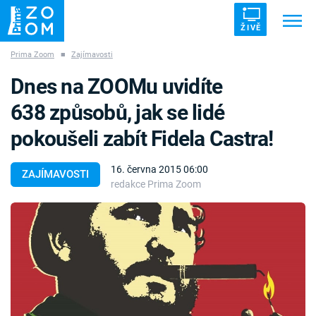
ŽIVĚ
Prima Zoom
■
Zajímavosti
Trendy:
ZRÁDCI
UFO
DRUHÁ SVĚTOVÁ VÁLKA
Dnes na ZOOMu uvidíte
ZÁHADY
VETŘELCI DÁVNOVĚKU
638 způsobů, jak se lidé
pokoušeli zabít Fidela Castra!
16. června 2015 06:00
ZAJÍMAVOSTI
redakce Prima Zoom
Témata
Témata
Pořady
TV Program