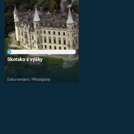
PŘEHRÁT
Skotsko z výšky
Dokumentární / Přírodopisný