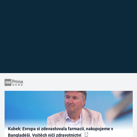
Kubek: Evropa si zdevastovala farmacii, nakupujeme v
Bangladéši. Vojtěch ničí zdravotnictví