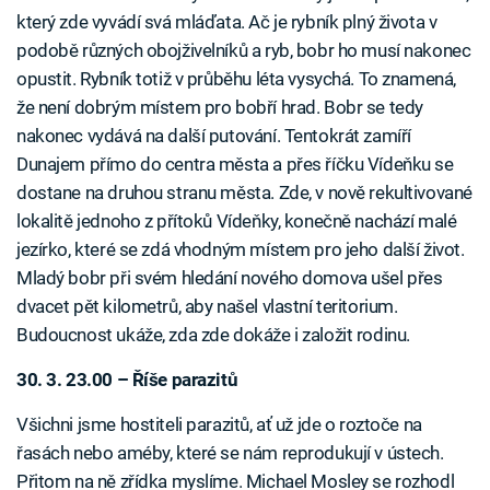
který zde vyvádí svá mláďata. Ač je rybník plný života v
podobě různých obojživelníků a ryb, bobr ho musí nakonec
opustit. Rybník totiž v průběhu léta vysychá. To znamená,
že není dobrým místem pro bobří hrad. Bobr se tedy
nakonec vydává na další putování. Tentokrát zamíří
Dunajem přímo do centra města a přes říčku Vídeňku se
dostane na druhou stranu města. Zde, v nově rekultivované
lokalitě jednoho z přítoků Vídeňky, konečně nachází malé
jezírko, které se zdá vhodným místem pro jeho další život.
Mladý bobr při svém hledání nového domova ušel přes
dvacet pět kilometrů, aby našel vlastní teritorium.
Budoucnost ukáže, zda zde dokáže i založit rodinu.
30. 3. 23.00 – Říše parazitů
Všichni jsme hostiteli parazitů, ať už jde o roztoče na
řasách nebo améby, které se nám reprodukují v ústech.
Přitom na ně zřídka myslíme. Michael Mosley se rozhodl