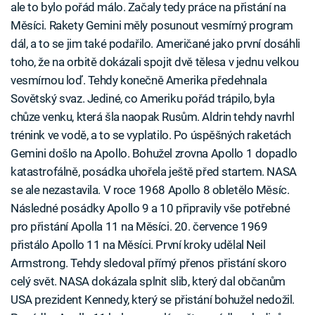
ale to bylo pořád málo. Začaly tedy práce na přistání na
Měsíci. Rakety Gemini měly posunout vesmírný program
dál, a to se jim také podařilo. Američané jako první dosáhli
toho, že na orbitě dokázali spojit dvě tělesa v jednu velkou
vesmírnou loď. Tehdy konečně Amerika předehnala
Sovětský svaz. Jediné, co Ameriku pořád trápilo, byla
chůze venku, která šla naopak Rusům. Aldrin tehdy navrhl
trénink ve vodě, a to se vyplatilo. Po úspěšných raketách
Gemini došlo na Apollo. Bohužel zrovna Apollo 1 dopadlo
katastrofálně, posádka uhořela ještě před startem. NASA
se ale nezastavila. V roce 1968 Apollo 8 obletělo Měsíc.
Následné posádky Apollo 9 a 10 připravily vše potřebné
pro přistání Apolla 11 na Měsíci. 20. července 1969
přistálo Apollo 11 na Měsíci. První kroky udělal Neil
Armstrong. Tehdy sledoval přímý přenos přistání skoro
celý svět. NASA dokázala splnit slib, který dal občanům
USA prezident Kennedy, který se přistání bohužel nedožil.