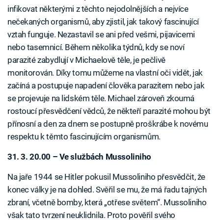
infikovat některými z těchto nejodolnějších a nejvíce
nečekaných organismů, aby zjistil, jak takový fascinující
vztah funguje. Nezastavil se ani před vešmi, pijavicemi
nebo tasemnicí. Během několika týdnů, kdy se noví
parazité zabydlují v Michaelově těle, je pečlivě
monitorován. Díky tomu můžeme na vlastní oči vidět, jak
začíná a postupuje napadení člověka parazitem nebo jak
se projevuje na lidském těle. Michael zároveň zkoumá
rostoucí přesvědčení vědců, že někteří parazité mohou být
přínosní a den za dnem se postupně proškrábe k novému
respektu k těmto fascinujícím organismům.
31. 3. 20.00 – Ve službách Mussoliniho
Na jaře 1944 se Hitler pokusil Mussoliniho přesvědčit, že
konec války je na dohled. Svěřil se mu, že má řadu tajných
zbraní, včetně bomby, která „otřese světem“. Mussoliniho
však tato tvrzení neuklidnila. Proto pověřil svého