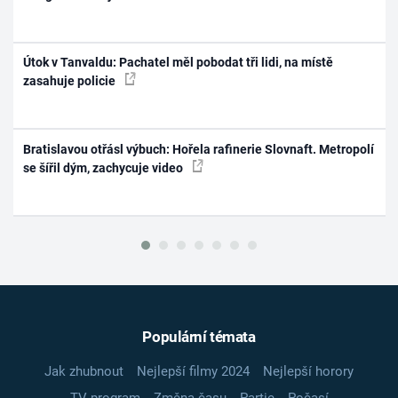
Útok v Tanvaldu: Pachatel měl pobodat tři lidi, na místě
zasahuje policie
Bratislavou otřásl výbuch: Hořela rafinerie Slovnaft. Metropolí
se šířil dým, zachycuje video
Populární témata
Jak zhubnout
Nejlepší filmy 2024
Nejlepší horory
TV program
Změna času
Partie
Počasí