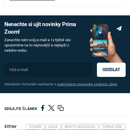
Nenechte si ujít novinky Prima
Zoom!
Zanechte nám svůj e-mail a 1x týdně vás
upozorníme na to nejnovější a nejlepší z
našeho webu.
ODESLAT
Odesláním formuláře souhlasíte s
podmínkami zpracování osobních údajů
SDÍLEJTE ČLÁNEK
ŠTÍTKY
VESMÍR
NASA
BENITO MUSSOLINI
ČERNÁ DÍRA