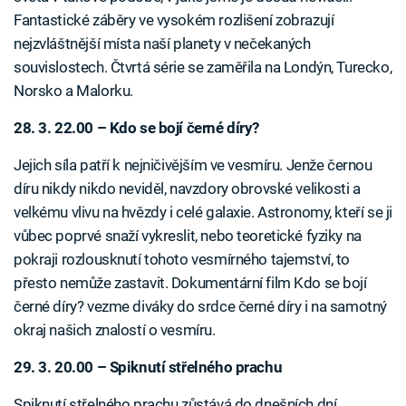
Fantastické záběry ve vysokém rozlišení zobrazují
nejzvláštnější místa naší planety v nečekaných
souvislostech. Čtvrtá série se zaměřila na Londýn, Turecko,
Norsko a Malorku.
28. 3. 22.00 – Kdo se bojí černé díry?
Jejich síla patří k nejničivějším ve vesmíru. Jenže černou
díru nikdy nikdo neviděl, navzdory obrovské velikosti a
velkému vlivu na hvězdy i celé galaxie. Astronomy, kteří se ji
vůbec poprvé snaží vykreslit, nebo teoretické fyziky na
pokraji rozlousknutí tohoto vesmírného tajemství, to
přesto nemůže zastavit. Dokumentární film Kdo se bojí
černé díry? vezme diváky do srdce černé díry i na samotný
okraj našich znalostí o vesmíru.
29. 3. 20.00 – Spiknutí střelného prachu
Spiknutí střelného prachu zůstává do dnešních dní