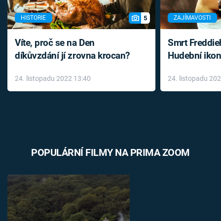
5
HISTORIE
ZAJÍMAVOSTI
Víte, proč se na Den
Smrt Freddie
díkůvzdání jí zrovna krocan?
Hudební ikon
až do konce 
24. listopadu 2022 13:40
24. listopadu 20
léky
POPULÁRNÍ FILMY NA PRIMA ZOOM