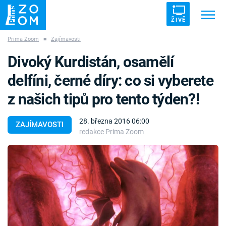
ŽIVĚ
Prima Zoom
■
Zajímavosti
Trendy:
ZRÁDCI
UFO
DRUHÁ SVĚTOVÁ VÁLKA
Divoký Kurdistán, osamělí
ZÁHADY
VETŘELCI DÁVNOVĚKU
delfíni, černé díry: co si vyberete
z našich tipů pro tento týden?!
28. března 2016 06:00
ZAJÍMAVOSTI
redakce Prima Zoom
Témata
Témata
Pořady
TV Program