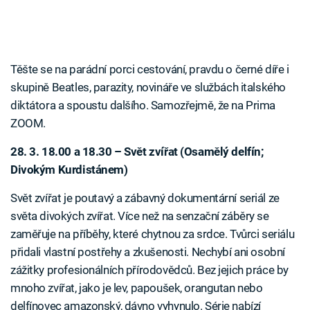
Těšte se na parádní porci cestování, pravdu o černé díře i
skupině Beatles, parazity, novináře ve službách italského
diktátora a spoustu dalšího. Samozřejmě, že na Prima
ZOOM.
28. 3. 18.00 a 18.30 – Svět zvířat (Osamělý delfín;
Divokým Kurdistánem)
Svět zvířat je poutavý a zábavný dokumentární seriál ze
světa divokých zvířat. Více než na senzační záběry se
zaměřuje na příběhy, které chytnou za srdce. Tvůrci seriálu
přidali vlastní postřehy a zkušenosti. Nechybí ani osobní
zážitky profesionálních přírodovědců. Bez jejich práce by
mnoho zvířat, jako je lev, papoušek, orangutan nebo
delfínovec amazonský, dávno vyhynulo. Série nabízí