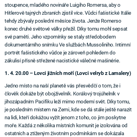
stoupence, mladého novináře Luigiho Romersa, aby o
Hitlerově tajných zbraních zjistil více. Vůdci fašistické Itálie
tehdy zbývaly poslední měsíce života. Jenže Romerso
konec druhé světové války přežil. Díky tomu mohl sepsat
své paměti. Jeho vzpomínky se staly středobodem
dokumentárního snímku Ve službách Mussoliniho. Intimní
portrét fašistického vůdce je zároveň pohledem do
zákulisí přísně střežené nacistické válečné mašinérie.
1. 4. 20.00 – Lovci jižních moří (Lovci velryb z Lamalery)
Jedno místo na naší planetě vás přesvědčí o tom, že i
člověk dokáže být obojživelník. Korálový trojúhelník v
jihozápadním Pacifiku leží mimo moderní svět. Díky tomu,
je posledním místem na Zemi, kde se dá stále ještě narazit
na lidi, kteří dokážou vyžít jenom z toho, co jim poskytne
moře. Každá z několika místních komunit je izolována od
ostatních a ztíženým životním podmínkám se dokázala