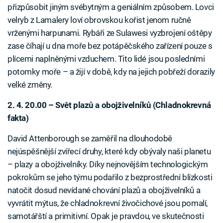
přizpůsobit jiným svébytným a geniálním způsobem. Lovci
velryb z Lamalery loví obrovskou kořist jenom ručně
vrženými harpunami. Rybáři ze Sulawesi vyzbrojení oštěpy
zase číhají u dna moře bez potápěčského zařízení pouze s
plícemi naplněnými vzduchem. Tito lidé jsou posledními
potomky moře – a žijí v době, kdy na jejich pobřeží dorazily
velké změny.
2. 4. 20.00 – Svět plazů a obojživelníků (Chladnokrevná
fakta)
David Attenborough se zaměřil na dlouhodobě
nejúspěšnější zvířecí druhy, které kdy obývaly naši planetu
– plazy a obojživelníky. Díky nejnovějším technologickým
pokrokům se jeho týmu podařilo z bezprostřední blízkosti
natočit dosud nevídané chování plazů a obojživelníků a
vyvrátit mýtus, že chladnokrevní živočichové jsou pomalí,
samotářští a primitivní. Opak je pravdou, ve skutečnosti