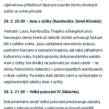
výjimečnou příležitost lépe porozumět životu divokých
zvířat ve volné přírodě.
28. 3. 20.00 – Asie z výšky (Kambodža: Země Khmérů)
Vietnam, Laos, Kambodža, Thajsko a Bangkok jsou
fascinující země, které už několik století uchvacují fantazii
lidí z celého světa. Jsou vyhlášené nesmírnou krásou,
pestrými barvami a senzační krajinou, ale také záhadnými
kulturními zvyky. Každá epizoda dokumentárního seriálu
Asie z výšky zve diváky na putování po staré cestě – na
slonu, historickou železnicí, v polorozpadlých autobusech,
v rikše i pěšky. Poznejte duši těchto zemí a vychutnejte si
nejpůsobivější záběry Asie z výšky.
28. 3. 21.00 – Velké putování IV (Malorka)
Dokumentární seriál Velké putování představuje zázraky
světa v takové podobě, v jaké jsme je dosud neviděli.