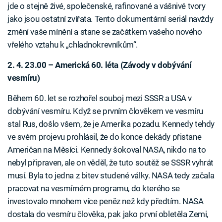
jde o stejně živé, společenské, rafinované a vášnivé tvory
jako jsou ostatní zvířata. Tento dokumentární seriál navždy
změní vaše mínění a stane se začátkem vašeho nového
vřelého vztahu k „chladnokrevníkům“.
2. 4. 23.00 – Americká 60. léta (Závody v dobývání
vesmíru)
Během 60. let se rozhořel souboj mezi SSSR a USA v
dobývání vesmíru. Když se prvním člověkem ve vesmíru
stal Rus, došlo všem, že je Amerika pozadu. Kennedy tehdy
ve svém projevu prohlásil, že do konce dekády přistane
Američan na Měsíci. Kennedy šokoval NASA, nikdo na to
nebyl připraven, ale on věděl, že tuto soutěž se SSSR vyhrát
musí. Byla to jedna z bitev studené války. NASA tedy začala
pracovat na vesmírném programu, do kterého se
investovalo mnohem více peněz než kdy předtím. NASA
dostala do vesmíru člověka, pak jako první obletěla Zemi,