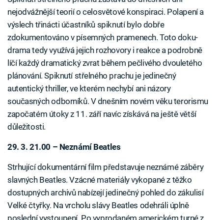
nejodvážnější teorií o celosvětové konspiraci. Polapení a
výslech třinácti účastníků spiknutí bylo dobře
zdokumentováno v písemných pramenech. Toto doku-
drama tedy využívá jejich rozhovory i reakce a podrobně
líčí každý dramatický zvrat během pečlivého dvouletého
plánování. Spiknutí střelného prachu je jedinečný
autentický thriller, ve kterém nechybí ani názory
současných odborníků. V dnešním novém věku terorismu
započatém útoky z 11. září navíc získává na ještě větší
důležitosti.
29. 3. 21.00 – Neznámí Beatles
Strhující dokumentární film představuje neznámé záběry
slavných Beatles. Vzácné materiály vykopané z těžko
dostupných archivů nabízejí jedinečný pohled do zákulisí
Velké čtyřky. Na vrcholu slávy Beatles odehráli úplně
poslední vystoupení. Po vyprodaném americkém turné z