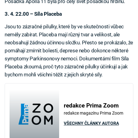
Posádka Apolla 11 byla pro celý svět posádkou hrdinů.
3. 4. 22.00 – Síla Placeba
Jsou to zázračné pilulky, které by ve skutečnosti vůbec
neměly zabírat. Placeba mají různý tvar a velikost, ale
neobsahují žádnou účinnou složku. Přesto se prokázalo, že
pomáhají zmírnit bolesti, deprese nebo dokonce některé
symptomy Parkinsonovy nemoci. Dokumentární film Síla
Placeba zkoumá, proč tyto zázračné pilulky účinkují a jak
bychom mohli všichni těžit z jejich skryté síly.
redakce Prima Zoom
redakce magazínu Prima Zoom
VŠECHNY ČLÁNKY AUTORA