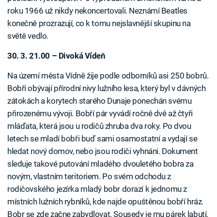
roku 1966 už nikdy nekoncertovali. Neznámí Beatles
konečně prozrazují, co k tomu nejslavnější skupinu na
světě vedlo.
30. 3. 21.00 – Divoká Vídeň
Na území města Vídně žije podle odborníků asi 250 bobrů.
Bobři obývají přírodní nivy lužního lesa, který byl v dávných
zátokách a korytech starého Dunaje ponechán svému
přirozenému vývoji. Bobří pár vyvádí ročně dvě až čtyři
mláďata, která jsou u rodičů zhruba dva roky. Po dvou
letech se mladí bobři buď sami osamostatní a vydají se
hledat nový domov, nebo jsou rodiči vyhnáni. Dokument
sleduje takové putování mladého dvouletého bobra za
novým, vlastním teritoriem. Po svém odchodu z
rodičovského jezírka mladý bobr dorazí k jednomu z
místních lužních rybníků, kde najde opuštěnou bobří hráz.
Bobr se zde začne zabydlovat. Sousedy je mu párek labutí,