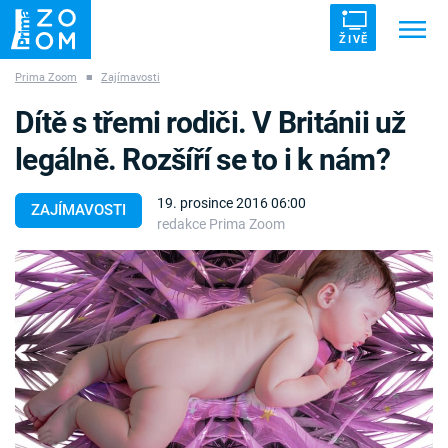
ŽIVĚ
Prima Zoom
■
Zajímavosti
Trendy:
ZRÁDCI
UFO
DRUHÁ SVĚTOVÁ VÁLKA
Dítě s třemi rodiči. V Británii už
ZÁHADY
VETŘELCI DÁVNOVĚKU
legálně. Rozšíří se to i k nám?
19. prosince 2016 06:00
ZAJÍMAVOSTI
redakce Prima Zoom
Témata
Témata
Pořady
TV Program