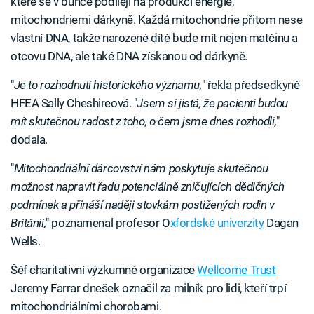
které se v buňce podílejí na produkci energie,
mitochondriemi dárkyně. Každá mitochondrie přitom nese
vlastní DNA, takže narozené dítě bude mít nejen matčinu a
otcovu DNA, ale také DNA získanou od dárkyně.
"
Je to rozhodnutí historického významu,
" řekla předsedkyně
HFEA Sally Cheshireová. "
Jsem si jistá, že pacienti budou
mít skutečnou radost z toho, o čem jsme dnes rozhodli,
"
dodala.
"
Mitochondriální dárcovství nám poskytuje skutečnou
možnost napravit řadu potenciálně zničujících dědičných
podmínek a přináší naději stovkám postižených rodin v
Británii,
" poznamenal profesor O
xfordské univerzity
Dagan
Wells.
Šéf charitativní výzkumné organizace
Wellcome Trust
Jeremy Farrar dnešek označil za milník pro lidi, kteří trpí
mitochondriálními chorobami.