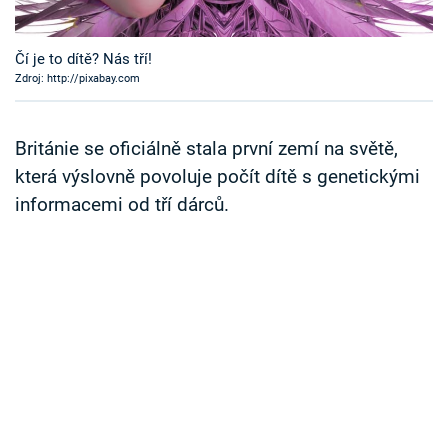
Časopis
Čí je to dítě? Nás tří!
Sledujte prima+
Zdroj: http://pixabay.com
Přihlášení
Británie se oficiálně stala první zemí na světě,
která výslovně povoluje počít dítě s genetickými
informacemi od tří dárců.
Sledujte nás