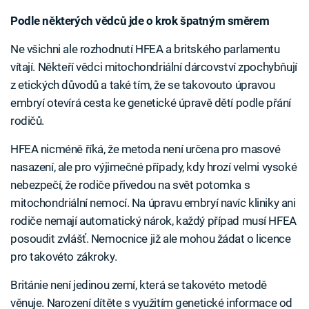
Podle některých vědců jde o krok špatným směrem
Ne všichni ale rozhodnutí HFEA a britského parlamentu
vítají. Někteří vědci mitochondriální dárcovství zpochybňují
z etických důvodů a také tím, že se takovouto úpravou
embryí otevírá cesta ke genetické úpravě dětí podle přání
rodičů.
HFEA nicméně říká, že metoda není určena pro masové
nasazení, ale pro výjimečné případy, kdy hrozí velmi vysoké
nebezpečí, že rodiče přivedou na svět potomka s
mitochondriální nemocí. Na úpravu embryí navíc kliniky ani
rodiče nemají automatický nárok, každý případ musí HFEA
posoudit zvlášť. Nemocnice již ale mohou žádat o licence
pro takovéto zákroky.
Británie není jedinou zemí, která se takovéto metodě
věnuje. Narození dítěte s využitím genetické informace od