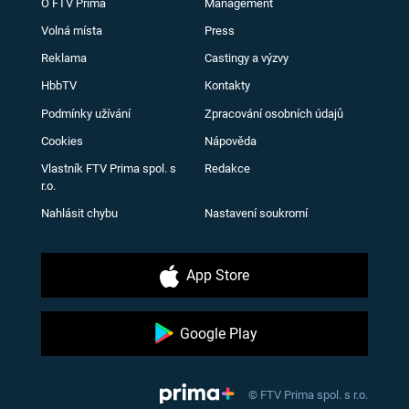
O FTV Prima
Management
Volná místa
Press
Reklama
Castingy a výzvy
HbbTV
Kontakty
Podmínky užívání
Zpracování osobních údajů
Cookies
Nápověda
Vlastník FTV Prima spol. s
Redakce
r.o.
Nahlásit chybu
Nastavení soukromí
App Store
Google Play
© FTV Prima spol. s r.o.