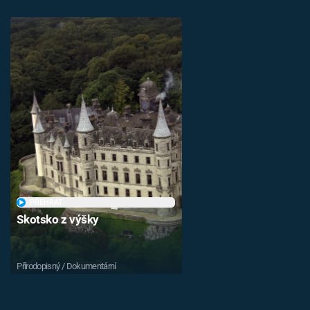
PŘEHRÁT
Skotsko z výšky
Přírodopisný / Dokumentární