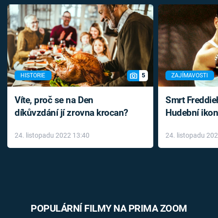
5
HISTORIE
ZAJÍMAVOSTI
Víte, proč se na Den
Smrt Freddie
díkůvzdání jí zrovna krocan?
Hudební ikon
až do konce 
24. listopadu 2022 13:40
24. listopadu 20
léky
POPULÁRNÍ FILMY NA PRIMA ZOOM