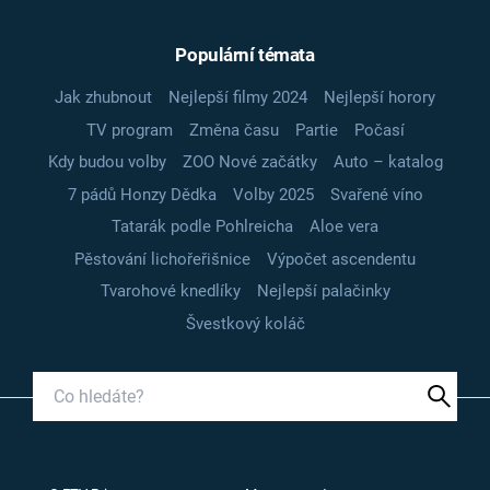
Populární témata
Jak zhubnout
Nejlepší filmy 2024
Nejlepší horory
TV program
Změna času
Partie
Počasí
Kdy budou volby
ZOO Nové začátky
Auto – katalog
7 pádů Honzy Dědka
Volby 2025
Svařené víno
Tatarák podle Pohlreicha
Aloe vera
Pěstování lichořeřišnice
Výpočet ascendentu
Tvarohové knedlíky
Nejlepší palačinky
Švestkový koláč