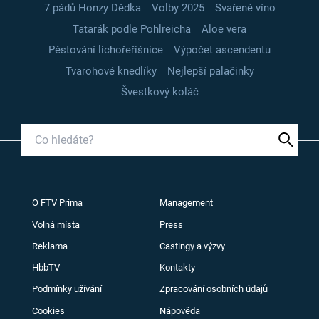
7 pádů Honzy Dědka
Volby 2025
Svařené víno
Tatarák podle Pohlreicha
Aloe vera
Pěstování lichořeřišnice
Výpočet ascendentu
Tvarohové knedlíky
Nejlepší palačinky
Švestkový koláč
O FTV Prima
Management
Volná místa
Press
Reklama
Castingy a výzvy
HbbTV
Kontakty
Podmínky užívání
Zpracování osobních údajů
Cookies
Nápověda