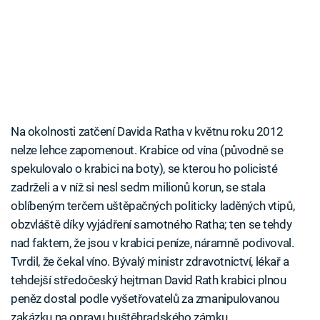
Na okolnosti zatčení Davida Ratha v květnu roku 2012
nelze lehce zapomenout. Krabice od vína (původně se
spekulovalo o krabici na boty), se kterou ho policisté
zadrželi a v níž si nesl sedm milionů korun, se stala
oblíbeným terčem uštěpačných politicky laděných vtipů,
obzvláště díky vyjádření samotného Ratha; ten se tehdy
nad faktem, že jsou v krabici peníze, náramně podivoval.
Tvrdil, že čekal víno. Bývalý ministr zdravotnictví, lékař a
tehdejší středočeský hejtman David Rath krabici plnou
peněz dostal podle vyšetřovatelů za zmanipulovanou
zakázku na opravu buštěhradského zámku.