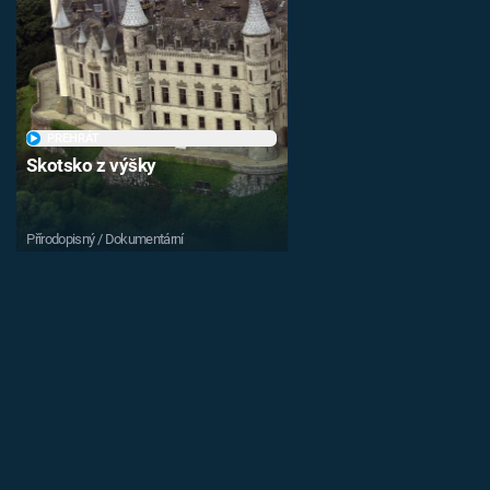
PŘEHRÁT
Skotsko z výšky
Přírodopisný / Dokumentární