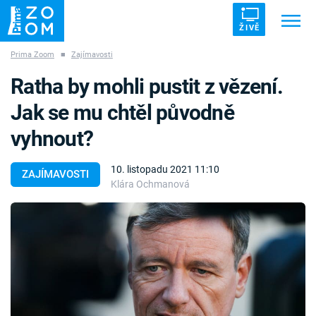
ŽIVĚ
Prima Zoom
■
Zajímavosti
Trendy:
ZRÁDCI
UFO
DRUHÁ SVĚTOVÁ VÁLKA
Ratha by mohli pustit z vězení.
ZÁHADY
VETŘELCI DÁVNOVĚKU
Jak se mu chtěl původně
vyhnout?
10. listopadu 2021 11:10
ZAJÍMAVOSTI
Klára Ochmanová
Témata
Témata
Pořady
TV Program