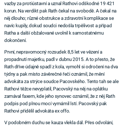
vazby za protiústavní a uznal Rathovi odškodné 19 421
korun. Na verdikt pak Rath čekal na svobodě. A čekal na
něj dlouho; různé obstrukce a zdravotní komplikace se
navíc kupily, dokud soudci nedošla trpělivost a případ
Ratha a další obžalované uvolnil k samostatnému
dokončení.
První, nepravomocný rozsudek 8,5 let ve vězení a
propadnutí majetku, padl v dubnu 2015. A to přesto, že
Rath dříve údajně spadl z kola, vymohl si odročení na dva
týdny a pak místo závěrečné řeči oznámil, že mění
advokáta za strýce soudce Pacovského. Tento tah se ale
Rathovi těžce nevyplatil, Pacovský na něj na oplátku
zamával faxem, kde jeho synovec oznámil, že z něj Rath
podpis pod plnou mocí vymámil lstí. Pacovský pak
Rathovi přidělil advokáta ex offo.
V podobném duchu se kauza vlekla dál. Přes odvolání,