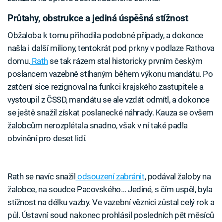
Průtahy, obstrukce a jediná úspěšná stížnost
Obžaloba k tomu přihodila podobné případy, a dokonce
našla i další miliony, tentokrát pod prkny v podlaze Rathova
domu.
Rath
se tak rázem stal historicky prvním českým
poslancem vazebně stíhaným během výkonu mandátu. Po
zatčení sice rezignoval na funkci krajského zastupitele a
vystoupil z ČSSD, mandátu se ale vzdát odmítl, a dokonce
se ještě snažil získat poslanecké náhrady. Kauza se ovšem
žalobcům nerozplétala snadno, však v ní také padla
obvinění pro deset lidí.
Rath se navíc snažil
odsouzení zabránit
, podával žaloby na
žalobce, na soudce Pacovského… Jediné, s čím uspěl, byla
stížnost na délku vazby. Ve vazební věznici zůstal celý rok a
půl. Ústavní soud nakonec prohlásil posledních pět měsíců