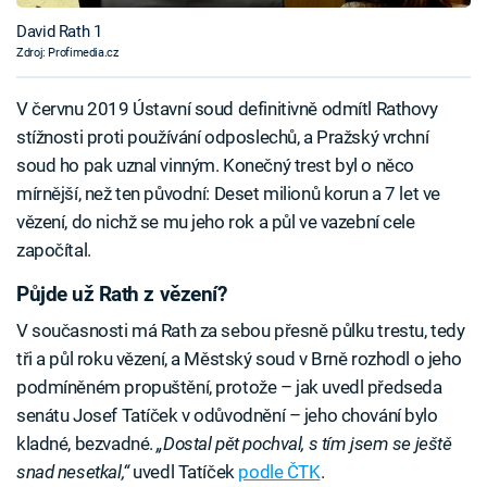
David Rath 1
Zdroj: Profimedia.cz
V červnu 2019 Ústavní soud definitivně odmítl Rathovy
stížnosti proti používání odposlechů, a Pražský vrchní
soud ho pak uznal vinným. Konečný trest byl o něco
mírnější, než ten původní: Deset milionů korun a 7 let ve
vězení, do nichž se mu jeho rok a půl ve vazební cele
započítal.
Půjde už Rath z vězení?
V současnosti má Rath za sebou přesně půlku trestu, tedy
tři a půl roku vězení, a Městský soud v Brně rozhodl o jeho
podmíněném propuštění, protože – jak uvedl předseda
senátu Josef Tatíček v odůvodnění – jeho chování bylo
kladné, bezvadné.
„Dostal pět pochval, s tím jsem se ještě
snad nesetkal,“
uvedl Tatíček
podle ČTK
.