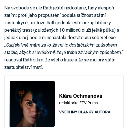
Na svobodu se ale Rath ještě nedostane, tady alespoň
zatím; proti jeho propuštění podala stížnost státní
zástupkyně, protože Rath jednak ještě nezaplatil celý
peněžitý trest (z uložených 10 milionů dluží ještě půlku) a
jednak u něj podle ní nenastala dostatečná sebereflexe.
„Subjektivně mám za to, že mi to dostačujícím způsobem
stačilo, abych si uvědomil, že je třeba žít řádným způsobem,“
reagoval Rath s tím, že všeho lituje a že se mu prý státní
zastupitelství mstí.
Klára Ochmanová
redaktorka FTV Prima
VŠECHNY ČLÁNKY AUTORA