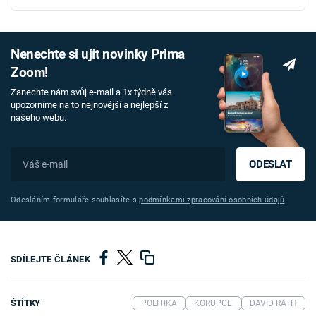
Nenechte si ujít novinky Prima
Zoom!
Zanechte nám svůj e-mail a 1x týdně vás
upozorníme na to nejnovější a nejlepší z
našeho webu.
ODESLAT
Odesláním formuláře souhlasíte s
podmínkami zpracování osobních údajů
SDÍLEJTE ČLÁNEK
ŠTÍTKY
POLITIKA
KORUPCE
DAVID RATH