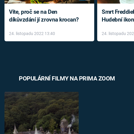
Víte, proč se na Den
Smrt Freddie
díkůvzdání jí zrovna krocan?
Hudební ikon
až do konce 
24. listopadu 2022 13:40
24. listopadu 20
léky
POPULÁRNÍ FILMY NA PRIMA ZOOM