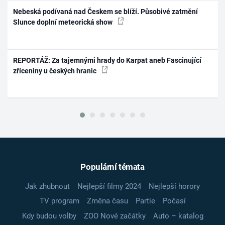
Nebeská podívaná nad Českem se blíží. Působivé zatmění
Slunce doplní meteorická show
REPORTÁŽ: Za tajemnými hrady do Karpat aneb Fascinující
zříceniny u českých hranic
Populární témata
Jak zhubnout
Nejlepší filmy 2024
Nejlepší horory
TV program
Změna času
Partie
Počasí
Kdy budou volby
ZOO Nové začátky
Auto – katalog