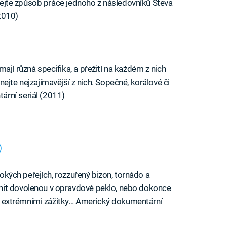
oznejte způsob práce jednoho z následovníků Steva
2010)
ají různá specifika, a přežití na každém z nich
ejte nejzajímavější z nich. Sopečné, korálové či
rní seriál (2011)
)
ivokých peřejích, rozzuřený bizon, tornádo a
nit dovolenou v opravdové peklo, nebo dokonce
í s extrémními zážitky… Americký dokumentární