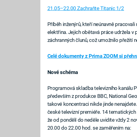
21.05–22.00 Zachraňte Titanic 1/2
Příběh inženýrů, kteří neúnavně pracoval
elektřina. Jejich obětavá práce udržela v 
záchranných člunů, což umožnilo přežití 
Celé dokumenty z Prima ZOOM si přehra
Nové schéma
Programová skladba televizního kanálu 
především z produkce BBC, National Geograp
takové koncentraci nikde jinde nenajdet
české televizní premiéře. 14 tematickýc
že od pondělí do neděle uvidíte vždy 2 n
20.00 do 22.00 hod. se zaměřením na: