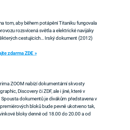
i na tom, aby během potápění Titaniku fungovala
provozu rozsvícená světla a elektrické navijáky
některých cestujících… Irský dokument (2012)
jte zdarma ZDE »
Prima ZOOM nabízí dokumentární skvosty
hic, Discovery či ZDF, ale i jiné, které v
e. Spousta dokumentů je divákům představena v
h premiérových bloků bude pevně ukotveno tak,
ovinkové bloky denně od 18.00 do 20.00 a od