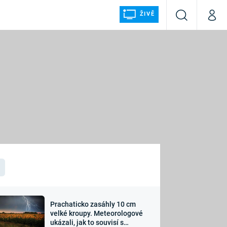
ŽIVĚ
Vyhledávání
Můj p
Prima+
ÁLKA
CNN Prima NEWS
Prima FRESH
Prima LIVING
LMY A
Prima Ženy
Prima LAJK
Prachaticko zasáhly 10 cm
osti
velké kroupy. Meteorologové
Sledujte nás
ukázali, jak to souvisí s