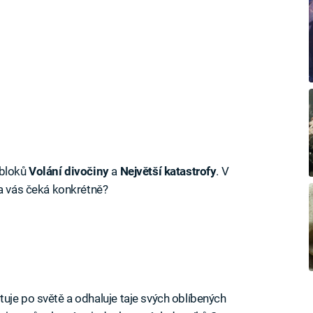
 bloků
Volání divočiny
a
Největší katastrofy
. V
na vás čeká konkrétně?
uje po světě a odhaluje taje svých oblíbených