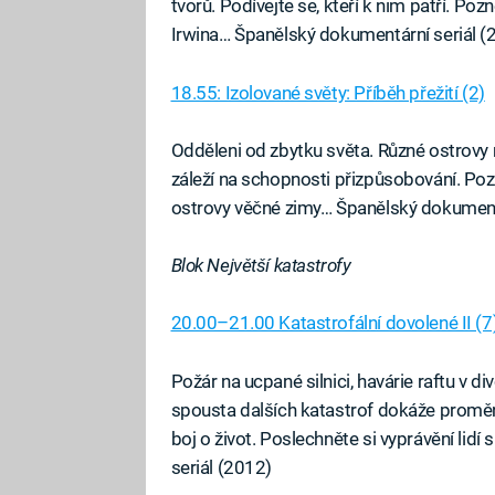
tvorů. Podívejte se, kteří k nim patří. P
Irwina… Španělský dokumentární seriál (
18.55: Izolované světy: Příběh přežití (2)
Odděleni od zbytku světa. Různé ostrovy m
záleží na schopnosti přizpůsobování. Pozn
ostrovy věčné zimy… Španělský dokumentá
Blok Největší katastrofy
20.00–21.00 Katastrofální dovolené II (7
Požár na ucpané silnici, havárie raftu v d
spousta dalších katastrof dokáže promě
boj o život. Poslechněte si vyprávění lid
seriál (2012)