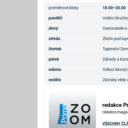
premiérové bloky
18.00–20.00
pondělí
Volání divočin
úterý
Cestovatelé a
středa
Zločin pod lup
čtvrtek
Tajemství Zem
pátek
Záhady a kons
sobota
Odkaz dávných 
neděle
Zázraky vědy 
redakce P
redakce maga
VŠECHNY ČL