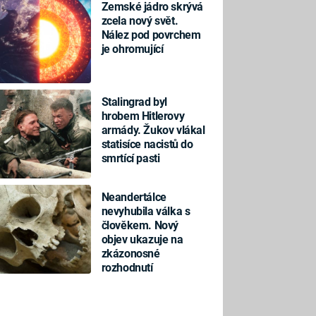
Zemské jádro skrývá
zcela nový svět.
Nález pod povrchem
je ohromující
Stalingrad byl
hrobem Hitlerovy
armády. Žukov vlákal
statisíce nacistů do
smrtící pasti
Neandertálce
nevyhubila válka s
člověkem. Nový
objev ukazuje na
zkázonosné
rozhodnutí