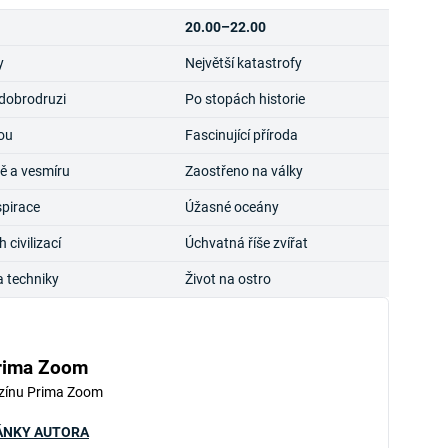
20.00–22.00
y
Největší katastrofy
 dobrodruzi
Po stopách historie
ou
Fascinující příroda
ě a vesmíru
Zaostřeno na války
pirace
Úžasné oceány
civilizací
Úchvatná říše zvířat
a techniky
Život na ostro
rima Zoom
zínu Prima Zoom
ÁNKY AUTORA