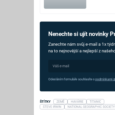
Nenechte si ujít novinky 
Zanechte nám svůj e-mail a 1x tý
na to nejnovější a nejlepší z naše
Odesláním formuláře souhlasíte s
podmínkami zp
ŠTÍTKY
ZEMĚ
HAVÁRIE
TITANIC
STEVE IRWIN
NATIONAL GEOGRAPHIC SOCIETY