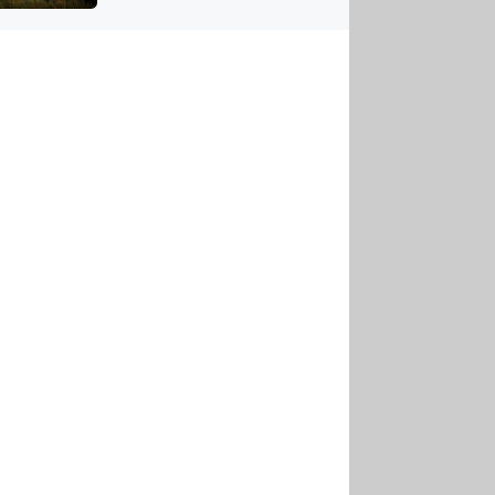
US
tornádem
RSUS
ZE A