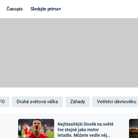
Časopis
Sledujte prima+
Věda a
Války
technika
STUDENÁ V
KORONAVIRUS
VÁLKA VE
VIETNAMU
VESMÍR
VÁLEČNÉ FI
MARS
SERIÁLY
FO
Druhá světová válka
Záhady
Vetřelci dávnověku
Nejhlasitější člověk na světě
Záhady a
Zajímav
řve stejně jako motor
letadla. Můžete vedle něj
konspirace