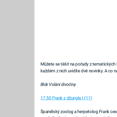
Můžete se těšit na pořady z tematických
každém z nich uvidíte dvě novinky. A co 
Blok Volání divočiny
17.50 Frank z džungle I (11)
Španělský zoolog a herpetolog Frank cest