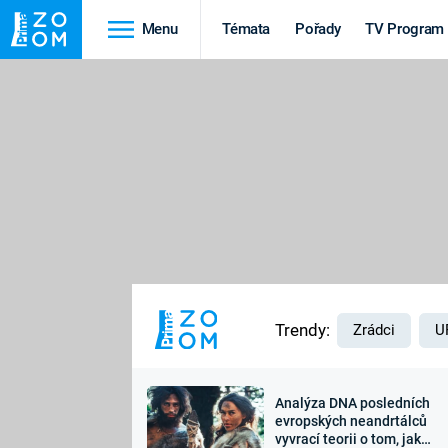
Menu
Témata
Pořady
TV Program
Cestování
Historie
HRADY A ZÁMKY
VIKINGOVÉ
HEDVÁBNÁ STEZKA
EPIDEMIE A
PANDEMIE
PŘÍRODA
STAROVĚKÝ EGYPT
Trendy:
Zrádci
U
Analýza DNA posledních
Druhá
Výročí
evropských neandrtálců
vyvrací teorii o tom, jak
světová válka