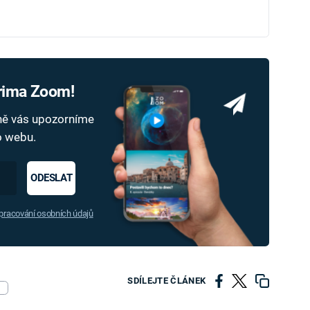
Prima Zoom!
dně vás upozorníme
ho webu.
ODESLAT
racování osobních údajů
SDÍLEJTE ČLÁNEK