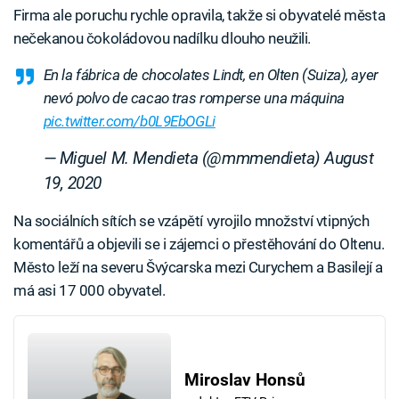
Firma ale poruchu rychle opravila, takže si obyvatelé města
nečekanou čokoládovou nadílku dlouho neužili.
En la fábrica de chocolates Lindt, en Olten (Suiza), ayer
nevó polvo de cacao tras romperse una máquina
pic.twitter.com/b0L9EbOGLi
— Miguel M. Mendieta (@mmmendieta)
August
19, 2020
Na sociálních sítích se vzápětí vyrojilo množství vtipných
komentářů a objevili se i zájemci o přestěhování do Oltenu.
Město leží na severu Švýcarska mezi Curychem a Basilejí a
má asi 17 000 obyvatel.
Miroslav Honsů