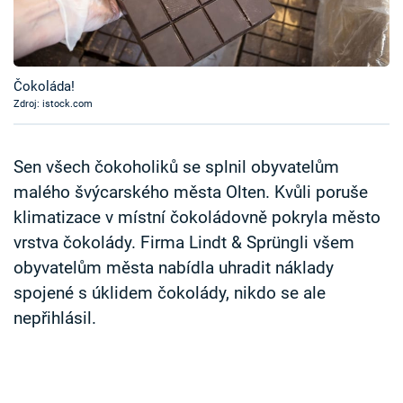
Časopis
Sledujte prima+
Čokoláda!
Zdroj: istock.com
Přihlášení
Sen všech čokoholiků se splnil obyvatelům
Sledujte nás
malého švýcarského města Olten. Kvůli poruše
klimatizace v místní čokoládovně pokryla město
vrstva čokolády. Firma Lindt & Sprüngli všem
obyvatelům města nabídla uhradit náklady
spojené s úklidem čokolády, nikdo se ale
nepřihlásil.