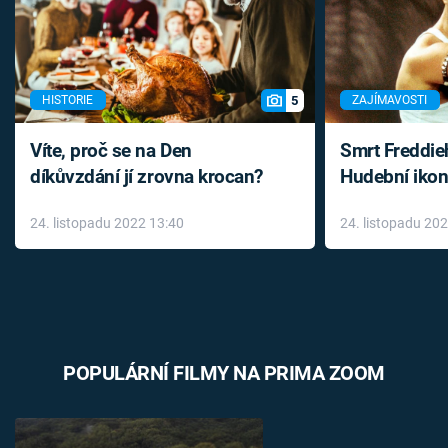
5
HISTORIE
ZAJÍMAVOSTI
Víte, proč se na Den
Smrt Freddie
díkůvzdání jí zrovna krocan?
Hudební ikon
až do konce 
24. listopadu 2022 13:40
24. listopadu 20
léky
POPULÁRNÍ FILMY NA PRIMA ZOOM