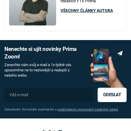
redaktor FTV Prima
VŠECHNY ČLÁNKY AUTORA
Nenechte si ujít novinky Prima
Zoom!
Zanechte nám svůj e-mail a 1x týdně vás
upozorníme na to nejnovější a nejlepší z
našeho webu.
ODESLAT
Odesláním formuláře souhlasíte s
podmínkami zpracování osobních údajů