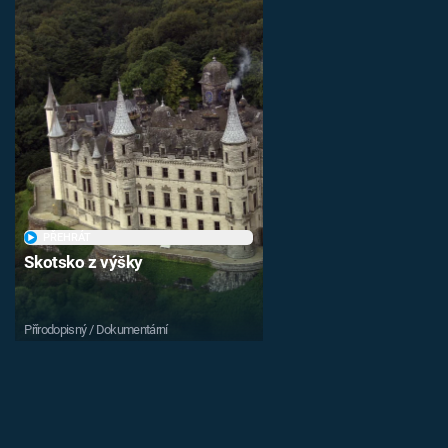
PŘEHRÁT
Skotsko z výšky
Přírodopisný / Dokumentární