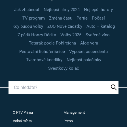
Jak zhubnout
Nejlepší filmy 2024
Nejlepší horory
TV program
Změna času
Partie
Počasí
Kdy budou volby
ZOO Nové začátky
Auto – katalog
7 pádů Honzy Dědka
Volby 2025
Svařené víno
Tatarák podle Pohlreicha
Aloe vera
Pěstování lichořeřišnice
Výpočet ascendentu
Tvarohové knedlíky
Nejlepší palačinky
Švestkový koláč
O FTV Prima
Management
Volná místa
Press