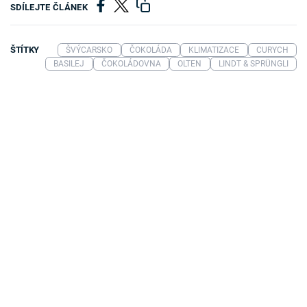
SDÍLEJTE ČLÁNEK
ŠTÍTKY
ŠVÝCARSKO
ČOKOLÁDA
KLIMATIZACE
CURYCH
BASILEJ
ČOKOLÁDOVNA
OLTEN
LINDT & SPRÜNGLI