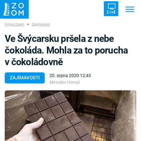
ŽIVĚ
Prima Zoom
■
Zajímavosti
Trendy:
ZRÁDCI
UFO
DRUHÁ SVĚTOVÁ VÁLKA
Ve Švýcarsku pršela z nebe
ZÁHADY
VETŘELCI DÁVNOVĚKU
čokoláda. Mohla za to porucha
v čokoládovně
20. srpna 2020 12:45
ZAJÍMAVOSTI
Miroslav Honsů
Témata
Témata
Pořady
TV Program