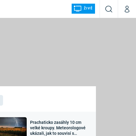
ŽIVĚ
Vyhledávání
Můj p
Prima+
ÁLKA
CNN Prima NEWS
Prima FRESH
Prima LIVING
LMY A
Prima Ženy
Prima LAJK
Prachaticko zasáhly 10 cm
osti
velké kroupy. Meteorologové
Sledujte nás
ukázali, jak to souvisí s