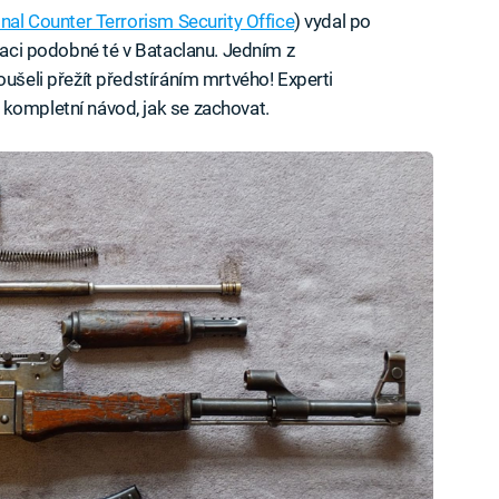
nal Counter Terrorism Security Office
) vydal po
tuaci podobné té v Bataclanu. Jedním z
oušeli přežít předstíráním mrtvého! Experti
kompletní návod, jak se zachovat.