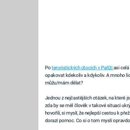
Po
teroristických útocích v Paříži
asi cel
opakovat kdekoliv a kdykoliv. A mnoho lid
můžu/mám dělat?
Jednou z nejčastějších otázek, na které js
zda by se měl člověk v takové situaci ukrý
hovořili, si myslí, že nejlepší cestou k pře
dorazí pomoc. Co si o tom myslí opravdov