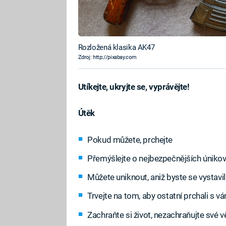
Rozložená klasika AK47
Zdroj: http://pixabay.com
Utíkejte, ukryjte se, vyprávějte!
Útěk
Pokud můžete, prchejte
Přemýšlejte o nejbezpečnějších úniko
Můžete uniknout, aniž byste se vystavi
Trvejte na tom, aby ostatní prchali s v
Zachraňte si život, nezachraňujte své v