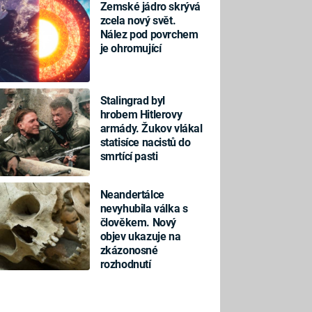
Zemské jádro skrývá
zcela nový svět.
Nález pod povrchem
je ohromující
Stalingrad byl
hrobem Hitlerovy
armády. Žukov vlákal
statisíce nacistů do
smrtící pasti
Neandertálce
nevyhubila válka s
člověkem. Nový
objev ukazuje na
zkázonosné
rozhodnutí