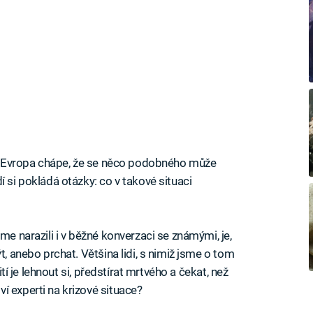
á Evropa chápe, že se něco podobného může
í si pokládá otázky: co v takové situaci
me narazili i v běžné konverzaci se známými, je,
t, anebo prchat. Většina lidi, s nimiž jsme o tom
žití je lehnout si, předstírat mrtvého a čekat, než
í experti na krizové situace?