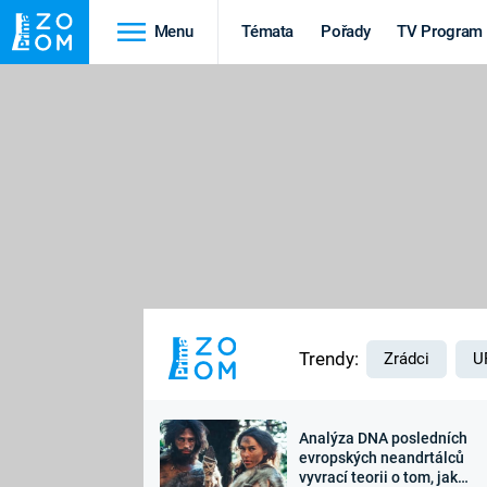
Menu
Témata
Pořady
TV Program
Cestování
Historie
HRADY A ZÁMKY
VIKINGOVÉ
HEDVÁBNÁ STEZKA
EPIDEMIE A
PANDEMIE
PŘÍRODA
STAROVĚKÝ EGYPT
Trendy:
Zrádci
U
Analýza DNA posledních
Druhá
Výročí
evropských neandrtálců
vyvrací teorii o tom, jak
světová válka