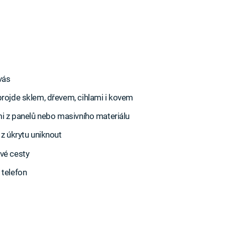
vás
projde sklem, dřevem, cihlami i kovem
mi z panelů nebo masivního materiálu
 z úkrytu uniknout
vé cesty
 telefon