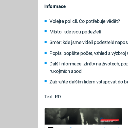
Informace
Volejte policii. Co potřebuje vědět?
Místo: kde jsou podezřelí
Směr: kde jsme viděli podezřelé napo
Popis: popište počet, vzhled a výzbroj
Další informace: ztráty na životech, p
rukojmích apod.
Zabraňte dalším lidem vstupovat do 
Text: RD