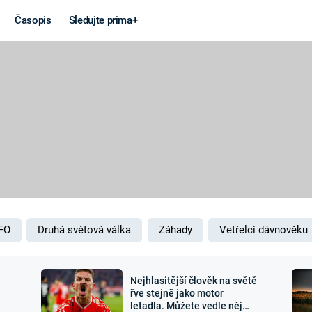
Časopis
Sledujte prima+
Věda a
Války
technika
STUDENÁ V
KORONAVIRUS
VÁLKA VE
VIETNAMU
VESMÍR
VÁLEČNÉ FI
MARS
SERIÁLY
FO
Druhá světová válka
Záhady
Vetřelci dávnověku
Nejhlasitější člověk na světě
Záhady a
Zajímav
řve stejně jako motor
letadla. Můžete vedle něj
konspirace