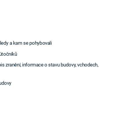
sledy a kam se pohybovali
 útočníků
opis zranění, informace o stavu budovy, vchodech,
budovy