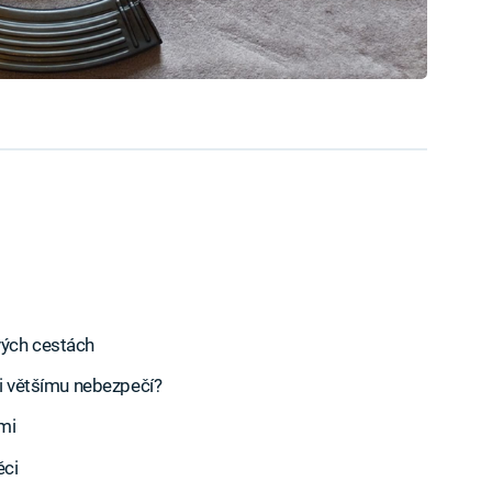
vých cestách
li většímu nebezpečí?
ámi
ěci