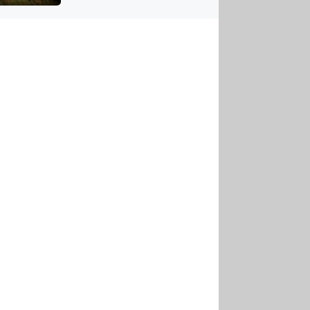
US
tornádem
RSUS
ZE A