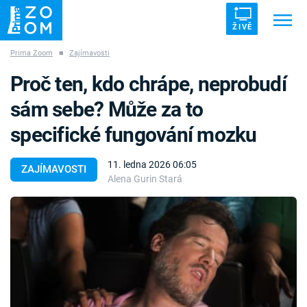
ŽIVĚ
Prima Zoom
■
Zajímavosti
Trendy:
ZRÁDCI
UFO
DRUHÁ SVĚTOVÁ VÁLKA
Proč ten, kdo chrápe, neprobudí
ZÁHADY
VETŘELCI DÁVNOVĚKU
sám sebe? Může za to
specifické fungování mozku
11. ledna 2026 06:05
ZAJÍMAVOSTI
Alena Gurin Stará
Témata
Témata
Pořady
TV Program