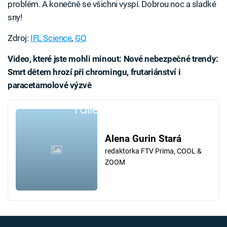
problém. A konečně se všichni vyspí. Dobrou noc a sladké
sny!
Zdroj:
IFL Science
,
GQ
Video, které jste mohli minout: Nové nebezpečné trendy:
Smrt dětem hrozí při chromingu, frutariánství i
paracetamolové výzvě
Failed to fetch
Alena Gurin Stará
redaktorka FTV Prima, COOL &
ZOOM