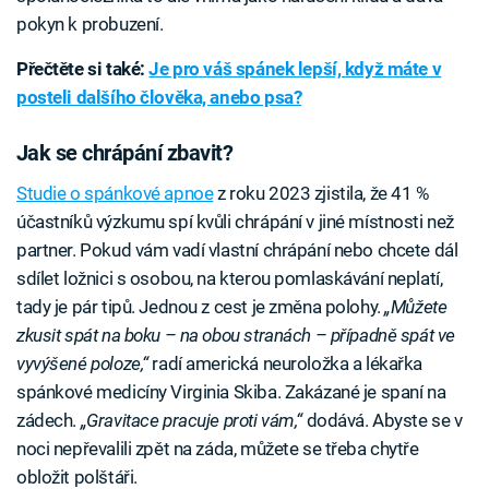
pokyn k probuzení.
Přečtěte si také:
Je pro váš spánek lepší, když máte v
posteli dalšího člověka, anebo psa?
Jak se chrápání zbavit?
Studie o spánkové apnoe
z roku 2023 zjistila, že 41 %
účastníků výzkumu spí kvůli chrápání v jiné místnosti než
partner. Pokud vám vadí vlastní chrápání nebo chcete dál
sdílet ložnici s osobou, na kterou pomlaskávání neplatí,
tady je pár tipů. Jednou z cest je změna polohy.
„Můžete
zkusit spát na boku – na obou stranách – případně spát ve
vyvýšené poloze,“
radí americká neuroložka a lékařka
spánkové medicíny Virginia Skiba. Zakázané je spaní na
zádech.
„Gravitace pracuje proti vám,“
dodává. Abyste se v
noci nepřevalili zpět na záda, můžete se třeba chytře
obložit polštáři.