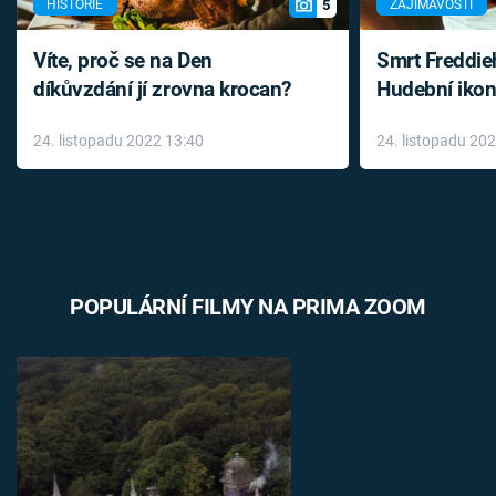
5
HISTORIE
ZAJÍMAVOSTI
Víte, proč se na Den
Smrt Freddie
díkůvzdání jí zrovna krocan?
Hudební ikon
až do konce 
24. listopadu 2022 13:40
24. listopadu 20
léky
POPULÁRNÍ FILMY NA PRIMA ZOOM