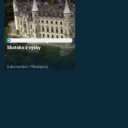
PŘEHRÁT
Skotsko z výšky
Dokumentární / Přírodopisný