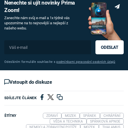
Nenechte si ujít novinky Prima
Zoom!
Zanechte nám svůj e-mail a 1x týdně vás
upozorníme na to nejnovější a nejlepší z
našeho webu.
ODESLAT
Odesláním formuláře souhlasíte s
podmínkami zpracování osobních údajů
Vstoupit do diskuze
SDÍLEJTE ČLÁNEK
ŠTÍTKY
ZDRAVÍ
MOZEK
SPÁNEK
CHRÁPÁNÍ
VĚDA A TECHNIKA
SPÁNKOVÁ APNOE
NEMOCI A ZDRAVOTNÍ POTÍŽE
MOZEK
THALAMUS