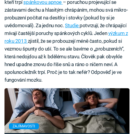
kteří trpí
spánkovou apnoe
– poruchou projevující se
zástavami dechu a hlasitým chrápáním, mohou svá mikro-
probuzení počítat na desítky i stovky (pokud by si je
uvědomovali). Za jednu noc.
Studie
potvrzují, že chrápající
mívají častější poruchy spánkových cyklů. Jeden
výzkum z
roku 2013
zjistil, že se probouzejí méně často, pokud si
vezmou špunty do uší. To se ale bavíme o „probuzeních“,
která nedojdou až k bdělému stavu. Člověk pak obvykle
hned upadne znovu do říše snů a ráno o ničem neví. A
spolunocležník trpí. Proč je to tak nefér? Odpověď je ve
fungování mozku.
ZAJÍMAVOSTI