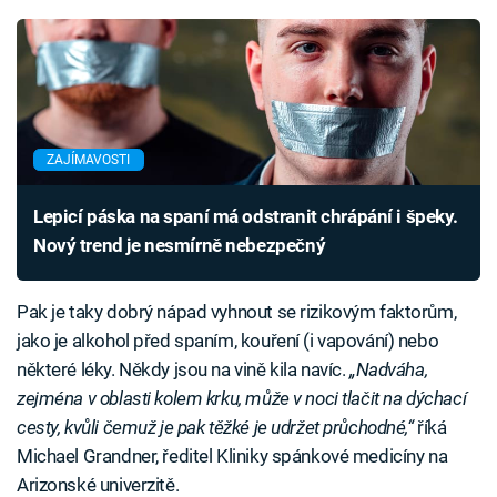
ZAJÍMAVOSTI
Lepicí páska na spaní má odstranit chrápání i špeky.
Nový trend je nesmírně nebezpečný
Pak je taky dobrý nápad vyhnout se rizikovým faktorům,
jako je alkohol před spaním, kouření (i vapování) nebo
některé léky. Někdy jsou na vině kila navíc.
„Nadváha,
zejména v oblasti kolem krku, může v noci tlačit na dýchací
cesty, kvůli čemuž je pak těžké je udržet průchodné,“
říká
Michael Grandner, ředitel Kliniky spánkové medicíny na
Arizonské univerzitě.