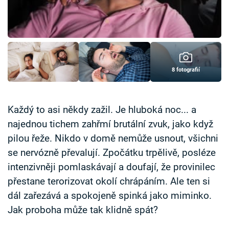
Časopis
Sledujte prima+
Přihlášení
8 fotografií
Sledujte nás
Každý to asi někdy zažil. Je hluboká noc... a
najednou tichem zahřmí brutální zvuk, jako když
pilou řeže. Nikdo v domě nemůže usnout, všichni
se nervózně převalují. Zpočátku trpělivě, posléze
intenzivněji pomlaskávají a doufají, že provinilec
přestane terorizovat okolí chrápáním. Ale ten si
dál zařezává a spokojeně spinká jako miminko.
Jak proboha může tak klidně spát?