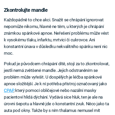
Zkontrolujte mandle
Každopádně to chce akci. Snažit se chrápání ignorovat
nepomůže nikomu, hlavně ne těm, u kterých je chrápání
známkou spánkové apnoe. Neřešení problému může vést
k vysokému tlaku, infarktu, mrtvici či cukrovce. Ani
konstantní únava v důsledku nekvalitního spánku není nic
moc.
Pokud je původcem chrápání dítě, stojí za to zkontrolovat,
jestli nemá zvětšené mandle. Jejich odstraněním se
problém může vyřešit. U dospělých je léčba spánkové
apnoe složitější. Je k ní potřeba přístroj označovaný jako
CPAP
, který pomocí obličejové nebo nazální masky
pacientovi hlídá dýchání. Vydává sice hluk, ten je ale na
úrovni šepotu a hlavně jde o konstantní zvuk. Něco jako ta
auta pod okny. Takže by s ním thalamus nemusel mít