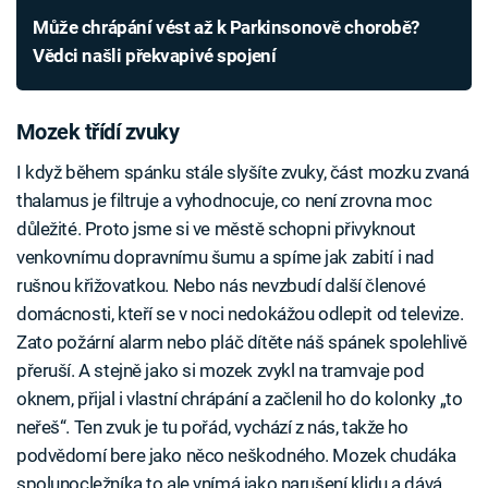
Může chrápání vést až k Parkinsonově chorobě?
Vědci našli překvapivé spojení
Mozek třídí zvuky
I když během spánku stále slyšíte zvuky, část mozku zvaná
thalamus je filtruje a vyhodnocuje, co není zrovna moc
důležité. Proto jsme si ve městě schopni přivyknout
venkovnímu dopravnímu šumu a spíme jak zabití i nad
rušnou křižovatkou. Nebo nás nevzbudí další členové
domácnosti, kteří se v noci nedokážou odlepit od televize.
Zato požární alarm nebo pláč dítěte náš spánek spolehlivě
přeruší. A stejně jako si mozek zvykl na tramvaje pod
oknem, přijal i vlastní chrápání a začlenil ho do kolonky „to
neřeš“. Ten zvuk je tu pořád, vychází z nás, takže ho
podvědomí bere jako něco neškodného. Mozek chudáka
spolunocležníka to ale vnímá jako narušení klidu a dává