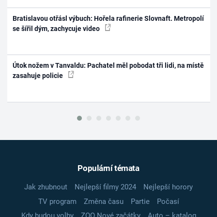
Bratislavou otřásl výbuch: Hořela rafinerie Slovnaft. Metropolí
se šířil dým, zachycuje video
Útok nožem v Tanvaldu: Pachatel měl pobodat tři lidi, na místě
zasahuje policie
Populární témata
Jak zhubnout
Nejlepší filmy 2024
Nejlepší horory
TV program
Změna času
Partie
Počasí
Kdy budou volby
ZOO Nové začátky
Auto – katalog