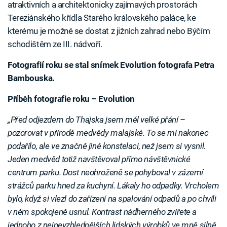
atraktivních a architektonicky zajímavých prostorách
Tereziánského křídla Starého královského paláce, ke
kterému je možné se dostat z jižních zahrad nebo Býčím
schodištěm ze III. nádvoří.
Fotografií roku se stal snímek Evolution fotografa Petra
Bambouska.
Příběh fotografie roku – Evolution
„Před odjezdem do Thajska jsem měl velké přání –
pozorovat v přírodě medvědy malajské. To se mi nakonec
podařilo, ale ve značně jiné konstelaci, než jsem si vysnil.
Jeden medvěd totiž navštěvoval přímo návštěvnické
centrum parku. Dost neohroženě se pohyboval v zázemí
strážců parku hned za kuchyní. Lákaly ho odpadky. Vrcholem
bylo, když si vlezl do zařízení na spalování odpadů a po chvíli
v něm spokojeně usnul. Kontrast nádherného zvířete a
jednoho z nejnevzhlednějších lidských výrobků ve mně silně