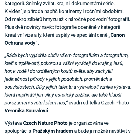
kategorií. Snímky zvířat, krajin i dokumentární série.
K vidění je příroda napříč kontinenty i ročními obdobími.
Od makro záběrů hmyzu až k náročné podvodní fotografii.
Plus dvě novinky navíc: fotografie oceněné v kategorii
Kreativní vize a ty, které uspěly ve speciální ceně
„Canon
Ochrana vody”.
„Ráda bych vyjádřila obdiv všem fotografkám a fotografům,
kteří s trpělivostí, pokorou a vášní vyrážejí do krajiny, lesů,
hor, k vodě i do vzdálených koutů světa, aby zachytili
jedinečnost přírody v jejích podobách, proměnách a
souvislostech. Díky jejich talentu a vytrvalosti vzniká výstava,
která nepřináší jen silný estetický zážitek, ale také hlubší
porozumění světu kolem nás,“
uvádí ředitelka Czech Photo
Veronika Souralová
.
Výstava
Czech Nature Photo
je organizována ve
spolupráci s
Pražským hradem
a bude ji možné navštívit v