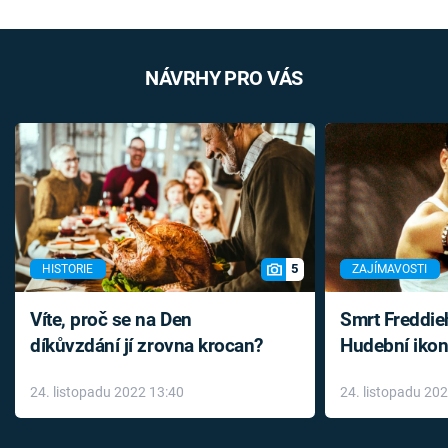
NÁVRHY PRO VÁS
5
HISTORIE
ZAJÍMAVOSTI
Víte, proč se na Den
Smrt Freddie
díkůvzdání jí zrovna krocan?
Hudební ikon
až do konce 
24. listopadu 2022 13:40
24. listopadu 20
léky