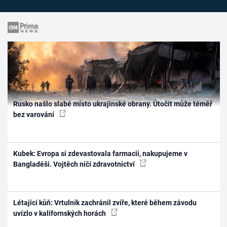
Rusko našlo slabé místo ukrajinské obrany. Útočit může téměř
bez varování
Kubek: Evropa si zdevastovala farmacii, nakupujeme v
Bangladéši. Vojtěch ničí zdravotnictví
Létající kůň: Vrtulník zachránil zvíře, které během závodu
uvízlo v kalifornských horách