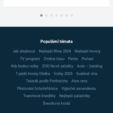
Populární témata
Jak zhubnout
Nejlepší filmy 2024
Nejlepší horory
TV program
Změna času
Partie
Počasí
Kdy budou volby
ZOO Nové začátky
Auto – katalog
7 pádů Honzy Dědka
Volby 2025
Svařené víno
Tatarák podle Pohlreicha
Aloe vera
Pěstování lichořeřišnice
Výpočet ascendentu
Tvarohové knedlíky
Nejlepší palačinky
Švestkový koláč