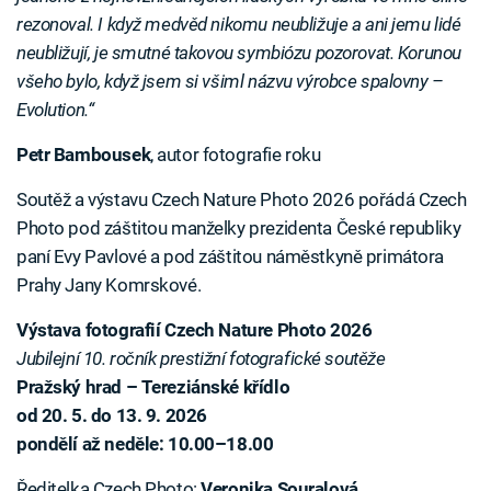
rezonoval. I když medvěd nikomu neubližuje a ani jemu lidé
neubližují, je smutné takovou symbiózu pozorovat. Korunou
všeho bylo, když jsem si všiml názvu výrobce spalovny –
Evolution.“
Petr Bambousek
, autor fotografie roku
Soutěž a výstavu Czech Nature Photo 2026 pořádá Czech
Photo pod záštitou manželky prezidenta České republiky
paní Evy Pavlové a pod záštitou náměstkyně primátora
Prahy Jany Komrskové.
Výstava fotografií Czech Nature Photo 2026
Jubilejní 10. ročník prestižní fotografické soutěže
Pražský hrad – Tereziánské křídlo
od 20. 5. do 13. 9. 2026
pondělí až neděle: 10.00–18.00
Ředitelka Czech Photo:
Veronika Souralová