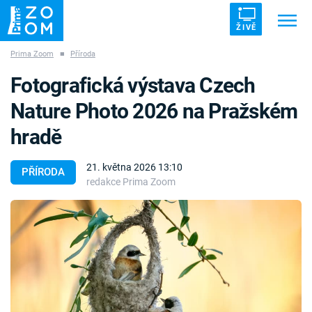
ŽIVĚ
Prima Zoom
■
Příroda
Trendy:
ZRÁDCI
UFO
DRUHÁ SVĚTOVÁ VÁLKA
Fotografická výstava Czech
ZÁHADY
VETŘELCI DÁVNOVĚKU
Nature Photo 2026 na Pražském
hradě
21. května 2026 13:10
PŘÍRODA
redakce Prima Zoom
Témata
Témata
Pořady
TV Program