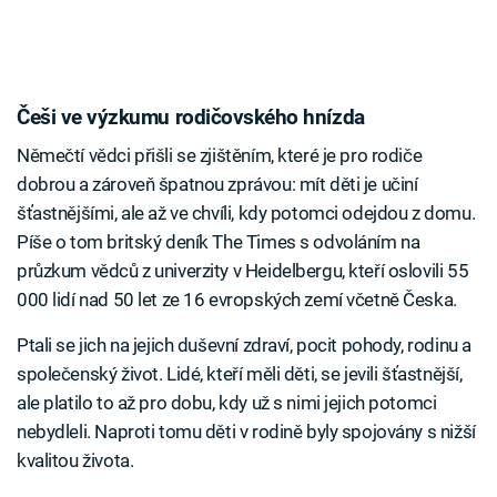
Češi ve výzkumu rodičovského hnízda
Němečtí vědci přišli se zjištěním, které je pro rodiče
dobrou a zároveň špatnou zprávou: mít děti je učiní
šťastnějšími, ale až ve chvíli, kdy potomci odejdou z domu.
Píše o tom britský deník The Times s odvoláním na
průzkum vědců z univerzity v Heidelbergu, kteří oslovili 55
000 lidí nad 50 let ze 16 evropských zemí včetně Česka.
Ptali se jich na jejich duševní zdraví, pocit pohody, rodinu a
společenský život. Lidé, kteří měli děti, se jevili šťastnější,
ale platilo to až pro dobu, kdy už s nimi jejich potomci
nebydleli. Naproti tomu děti v rodině byly spojovány s nižší
kvalitou života.