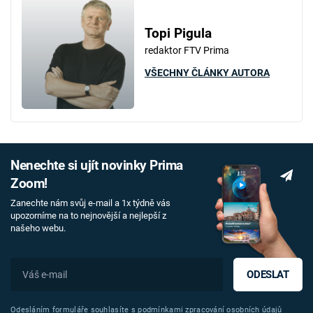
Topi Pigula
redaktor FTV Prima
VŠECHNY ČLÁNKY AUTORA
Nenechte si ujít novinky Prima
Zoom!
Zanechte nám svůj e-mail a 1x týdně vás
upozorníme na to nejnovější a nejlepší z
našeho webu.
ODESLAT
Odesláním formuláře souhlasíte s
podmínkami zpracování osobních údajů