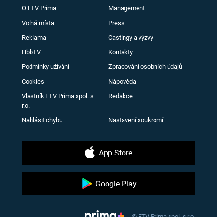
O FTV Prima
Management
Volná místa
Press
Reklama
Castingy a výzvy
HbbTV
Kontakty
Podmínky užívání
Zpracování osobních údajů
Cookies
Nápověda
Vlastník FTV Prima spol. s
Redakce
r.o.
Nahlásit chybu
Nastavení soukromí
App Store
Google Play
© FTV Prima spol. s r.o.