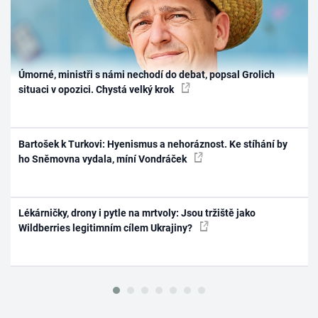
Úmorné, ministři s námi nechodí do debat, popsal Grolich
situaci v opozici. Chystá velký krok
Bartošek k Turkovi: Hyenismus a nehoráznost. Ke stíhání by
ho Sněmovna vydala, míní Vondráček
Lékárničky, drony i pytle na mrtvoly: Jsou tržiště jako
Wildberries legitimním cílem Ukrajiny?