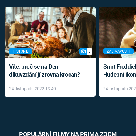
5
HISTORIE
ZAJÍMAVOSTI
Víte, proč se na Den
Smrt Freddie
díkůvzdání jí zrovna krocan?
Hudební ikon
až do konce 
24. listopadu 2022 13:40
24. listopadu 20
léky
POPULÁRNÍ FILMY NA PRIMA ZOOM