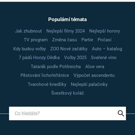
Populární témata
Jak zhubnout
Nejlepší filmy 2024
Nejlepší horory
TV program
Změna času
Partie
Počasí
Kdy budou volby
ZOO Nové začátky
Auto – katalog
7 pádů Honzy Dědka
Volby 2025
Svařené víno
Tatarák podle Pohlreicha
Aloe vera
Pěstování lichořeřišnice
Výpočet ascendentu
Tvarohové knedlíky
Nejlepší palačinky
Švestkový koláč