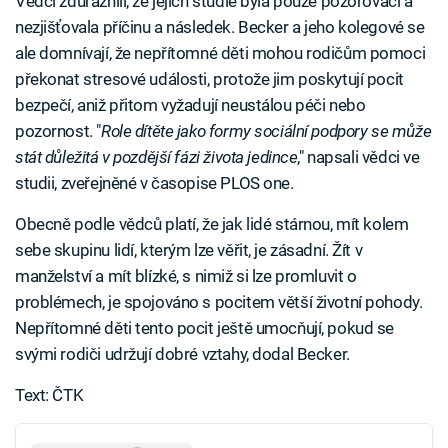
Vědci zdůraznili, že jejich studie byla pouze pozorovací a
nezjišťovala příčinu a následek. Becker a jeho kolegové se
ale domnívají, že nepřítomné děti mohou rodičům pomoci
překonat stresové události, protože jim poskytují pocit
bezpečí, aniž přitom vyžadují neustálou péči nebo
pozornost. "
Role dítěte jako formy sociální podpory se může
stát důležitá v pozdější fázi života jedince
," napsali vědci ve
studii, zveřejněné v časopise PLOS one.
Obecně podle vědců platí, že jak lidé stárnou, mít kolem
sebe skupinu lidí, kterým lze věřit, je zásadní. Žít v
manželství a mít blízké, s nimiž si lze promluvit o
problémech, je spojováno s pocitem větší životní pohody.
Nepřítomné děti tento pocit ještě umocňují, pokud se
svými rodiči udržují dobré vztahy, dodal Becker.
Text: ČTK