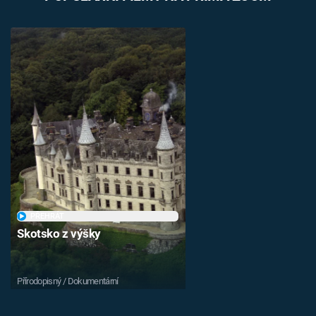
PŘEHRÁT
Skotsko z výšky
Přírodopisný / Dokumentární