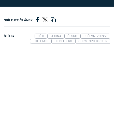
SDÍLEJTE ČLÁNEK
ŠTÍTKY
DĚTI
RODINA
ČESKO
DUŠEVNÍ ZDRAVÍ
THE TIMES
HEIDELBERG
CHRISTOPH BECKER