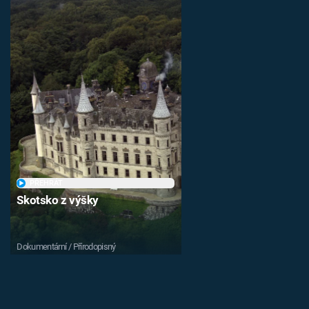
PŘEHRÁT
Skotsko z výšky
Dokumentární / Přírodopisný