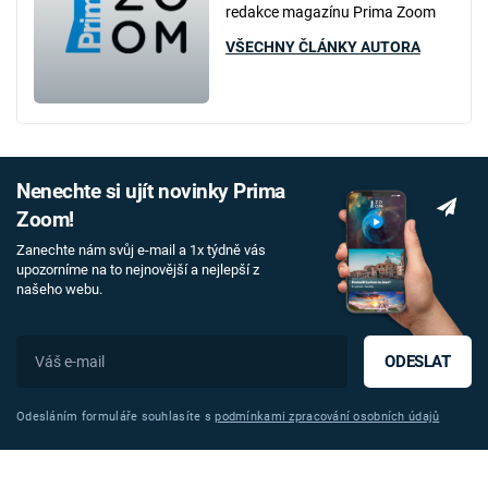
redakce magazínu Prima Zoom
VŠECHNY ČLÁNKY AUTORA
Nenechte si ujít novinky Prima
Zoom!
Zanechte nám svůj e-mail a 1x týdně vás
upozorníme na to nejnovější a nejlepší z
našeho webu.
ODESLAT
Odesláním formuláře souhlasíte s
podmínkami zpracování osobních údajů