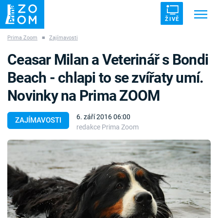
ŽIVĚ
Prima Zoom
■
Zajímavosti
Trendy:
ZRÁDCI
UFO
DRUHÁ SVĚTOVÁ VÁLKA
Ceasar Milan a Veterinář s Bondi
ZÁHADY
VETŘELCI DÁVNOVĚKU
Beach - chlapi to se zvířaty umí.
Novinky na Prima ZOOM
6. září 2016 06:00
ZAJÍMAVOSTI
redakce Prima Zoom
Témata
Témata
Pořady
TV Program