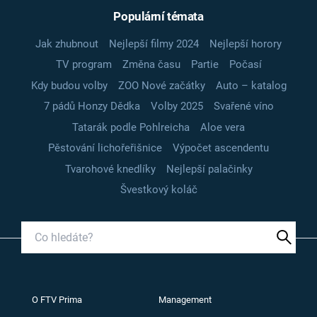
Populární témata
Jak zhubnout
Nejlepší filmy 2024
Nejlepší horory
TV program
Změna času
Partie
Počasí
Kdy budou volby
ZOO Nové začátky
Auto – katalog
7 pádů Honzy Dědka
Volby 2025
Svařené víno
Tatarák podle Pohlreicha
Aloe vera
Pěstování lichořeřišnice
Výpočet ascendentu
Tvarohové knedlíky
Nejlepší palačinky
Švestkový koláč
O FTV Prima
Management