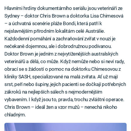
Hlavními hrdiny dokumentárního seriálu jsou veterináři ze
Sydney – doktor Chris Brown a doktorka Lisa Chimesová
– a úchvatná scenérie pláže Bondi, která patří k
nejslavnějším přírodním lokalitám celé Austrálie.
Každodenní pomáhání a zachraňování zvířat v nouzi je
nečekaně dojemnou, ale i dobrodružnou podívanou.
Doktor Brown je jedním z nejvytíženějších australských
veterinářů a dělá, co může. Když nemůže nebo si neví rady,
obrací se s žádostí o pomoc na doktorku Chimesovou z
kliniky SASH, specializované na malá zvířata. Ať už mají
srst, peří nebo šupiny, jejich pacienti se dočkají potřebných
zákroků na nejlepších sálech s nejmodernějším
vybavením. I když jsou to, pravda, trochu zvláštní operace.
Chris Brown – ideál žen a vzor mužů – nenechá nikoho
chladným.