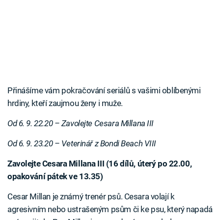
Přinášíme vám pokračování seriálů s vašimi oblíbenými
hrdiny, kteří zaujmou ženy i muže.
Od 6. 9. 22.20 – Zavolejte Cesara Millana III
Od 6. 9. 23.20 – Veterinář z Bondi Beach VIII
Zavolejte Cesara Millana III (16 dílů, úterý po 22.00,
opakování pátek ve 13.35)
Cesar Millan je známý trenér psů. Cesara volají k
agresivním nebo ustrašeným psům či ke psu, který napadá