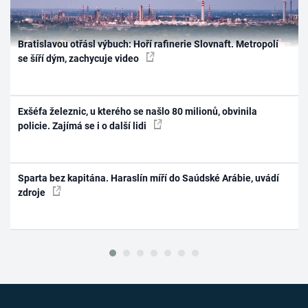
Bratislavou otřásl výbuch: Hoří rafinerie Slovnaft. Metropolí
se šíří dým, zachycuje video
Exšéfa železnic, u kterého se našlo 80 milionů, obvinila
policie. Zajímá se i o další lidi
Sparta bez kapitána. Haraslín míří do Saúdské Arábie, uvádí
zdroje