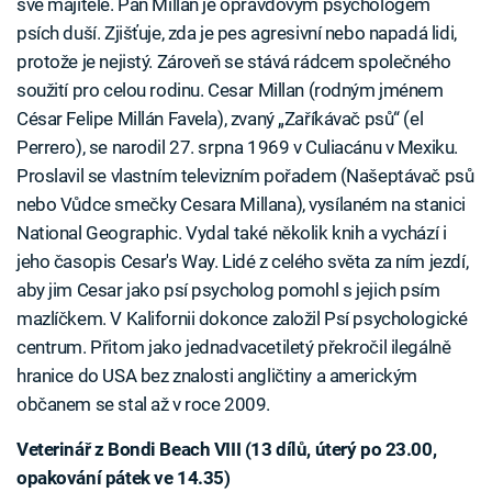
své majitele. Pan Millan je opravdovým psychologem
psích duší. Zjišťuje, zda je pes agresivní nebo napadá lidi,
protože je nejistý. Zároveň se stává rádcem společného
soužití pro celou rodinu. Cesar Millan (rodným jménem
César Felipe Millán Favela), zvaný „Zaříkávač psů“ (el
Perrero), se narodil 27. srpna 1969 v Culiacánu v Mexiku.
Proslavil se vlastním televizním pořadem (Našeptávač psů
nebo Vůdce smečky Cesara Millana), vysílaném na stanici
National Geographic. Vydal také několik knih a vychází i
jeho časopis Cesar's Way. Lidé z celého světa za ním jezdí,
aby jim Cesar jako psí psycholog pomohl s jejich psím
mazlíčkem. V Kalifornii dokonce založil Psí psychologické
centrum. Přitom jako jednadvacetiletý překročil ilegálně
hranice do USA bez znalosti angličtiny a americkým
občanem se stal až v roce 2009.
Veterinář z Bondi Beach VIII (13 dílů, úterý po 23.00,
opakování pátek ve 14.35)