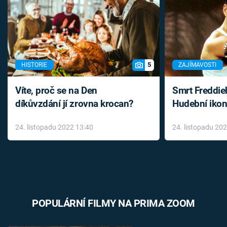
5
HISTORIE
ZAJÍMAVOSTI
Víte, proč se na Den
Smrt Freddie
díkůvzdání jí zrovna krocan?
Hudební ikon
až do konce 
24. listopadu 2022 13:40
24. listopadu 20
léky
POPULÁRNÍ FILMY NA PRIMA ZOOM