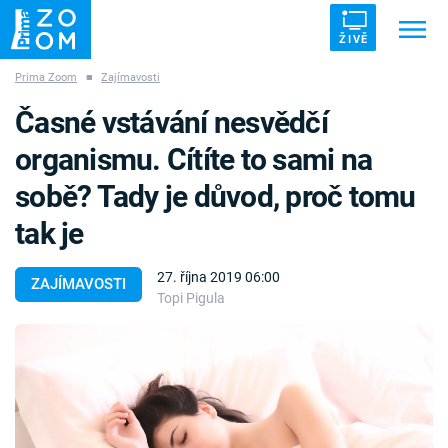
ŽIVĚ
Prima Zoom
■
Zajímavosti
Trendy:
ZRÁDCI
UFO
DRUHÁ SVĚTOVÁ VÁLKA
Časné vstávání nesvědčí
ZÁHADY
VETŘELCI DÁVNOVĚKU
organismu. Cítíte to sami na
sobě? Tady je důvod, proč tomu
tak je
Témata
27. října 2019 06:00
ZAJÍMAVOSTI
Topi Pigula
Témata
Pořady
TV Program