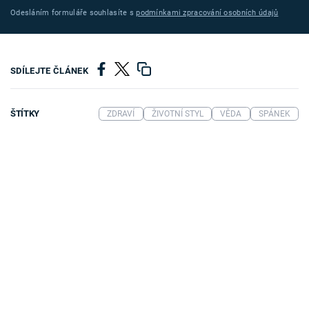
Odesláním formuláře souhlasíte s
podmínkami zpracování osobních údajů
SDÍLEJTE ČLÁNEK
ŠTÍTKY
ZDRAVÍ
ŽIVOTNÍ STYL
VĚDA
SPÁNEK