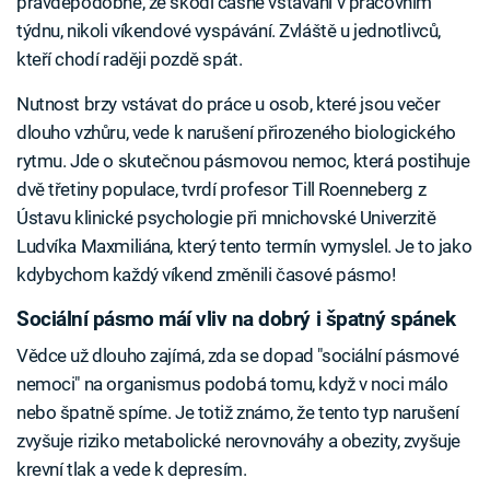
pravděpodobné, že škodí časné vstávání v pracovním
týdnu, nikoli víkendové vyspávání. Zvláště u jednotlivců,
kteří chodí raději pozdě spát.
Nutnost brzy vstávat do práce u osob, které jsou večer
dlouho vzhůru, vede k narušení přirozeného biologického
rytmu. Jde o skutečnou pásmovou nemoc, která postihuje
dvě třetiny populace, tvrdí profesor Till Roenneberg z
Ústavu klinické psychologie při mnichovské Univerzitě
Ludvíka Maxmiliána, který tento termín vymyslel. Je to jako
kdybychom každý víkend změnili časové pásmo!
Sociální pásmo máí vliv na dobrý i špatný spánek
Vědce už dlouho zajímá, zda se dopad "sociální pásmové
nemoci" na organismus podobá tomu, když v noci málo
nebo špatně spíme. Je totiž známo, že tento typ narušení
zvyšuje riziko metabolické nerovnováhy a obezity, zvyšuje
krevní tlak a vede k depresím.