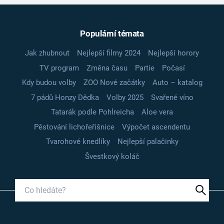
Populární témata
Jak zhubnout
Nejlepší filmy 2024
Nejlepší horory
TV program
Změna času
Partie
Počasí
Kdy budou volby
ZOO Nové začátky
Auto – katalog
7 pádů Honzy Dědka
Volby 2025
Svařené víno
Tatarák podle Pohlreicha
Aloe vera
Pěstování lichořeřišnice
Výpočet ascendentu
Tvarohové knedlíky
Nejlepší palačinky
Švestkový koláč