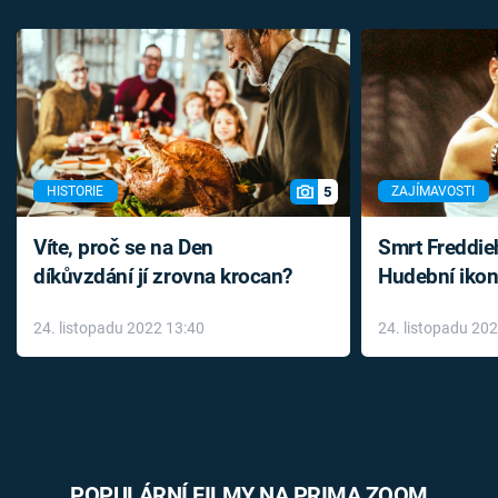
5
HISTORIE
ZAJÍMAVOSTI
Víte, proč se na Den
Smrt Freddie
díkůvzdání jí zrovna krocan?
Hudební ikon
až do konce 
24. listopadu 2022 13:40
24. listopadu 20
léky
POPULÁRNÍ FILMY NA PRIMA ZOOM