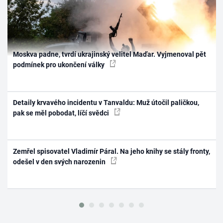
Moskva padne, tvrdí ukrajinský velitel Maďar. Vyjmenoval pět
podmínek pro ukončení války
Detaily krvavého incidentu v Tanvaldu: Muž útočil paličkou,
pak se měl pobodat, líčí svědci
Zemřel spisovatel Vladimír Páral. Na jeho knihy se stály fronty,
odešel v den svých narozenin