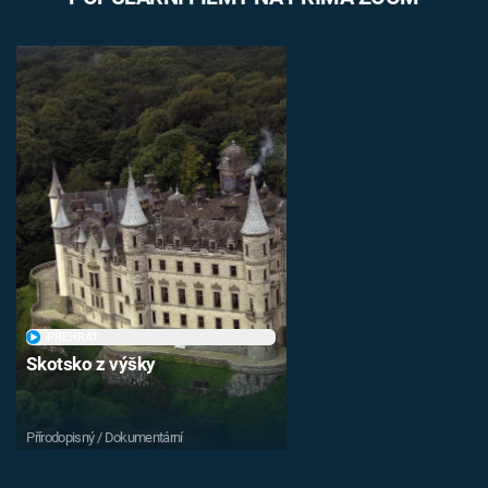
PŘEHRÁT
Skotsko z výšky
Přírodopisný / Dokumentární