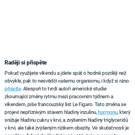
Raději si přispěte
Pokud využijete víkendu a jdete spát o hodně později než
obvykle, pak to nesvědčí vašemu organismu, i když si ráno
přispíte
. Alespoň to tvrdí autoři americké studie
zkoumající změny rytmu mezi pracovním týdnem a
víkendem, píše francouzský list Le Figaro. Tato změna se
projeví nepříznivým stavem hladiny inzulinu,
hormonu
, který
snižuje hladinu cukru v krvi, a zvýšením hladiny triglyceridů
v krvi, ale také zvýšeným rizikem obezity. Ve skutečnosti je