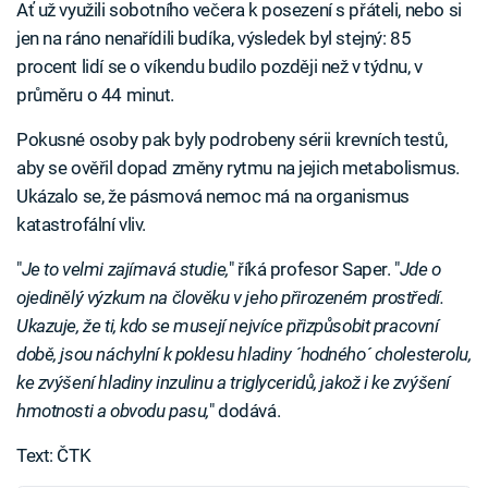
Ať už využili sobotního večera k posezení s přáteli, nebo si
jen na ráno nenařídili budíka, výsledek byl stejný: 85
procent lidí se o víkendu budilo později než v týdnu, v
průměru o 44 minut.
Pokusné osoby pak byly podrobeny sérii krevních testů,
aby se ověřil dopad změny rytmu na jejich metabolismus.
Ukázalo se, že pásmová nemoc má na organismus
katastrofální vliv.
"
Je to velmi zajímavá studie,
" říká profesor Saper. "
Jde o
ojedinělý výzkum na člověku v jeho přirozeném prostředí.
Ukazuje, že ti, kdo se musejí nejvíce přizpůsobit pracovní
době, jsou náchylní k poklesu hladiny ´hodného´ cholesterolu,
ke zvýšení hladiny inzulinu a triglyceridů, jakož i ke zvýšení
hmotnosti a obvodu pasu,
" dodává.
Text: ČTK