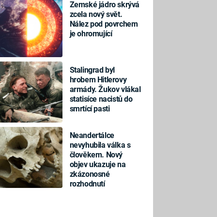
Zemské jádro skrývá
zcela nový svět.
Nález pod povrchem
je ohromující
Stalingrad byl
hrobem Hitlerovy
armády. Žukov vlákal
statisíce nacistů do
smrtící pasti
Neandertálce
nevyhubila válka s
člověkem. Nový
objev ukazuje na
zkázonosné
rozhodnutí