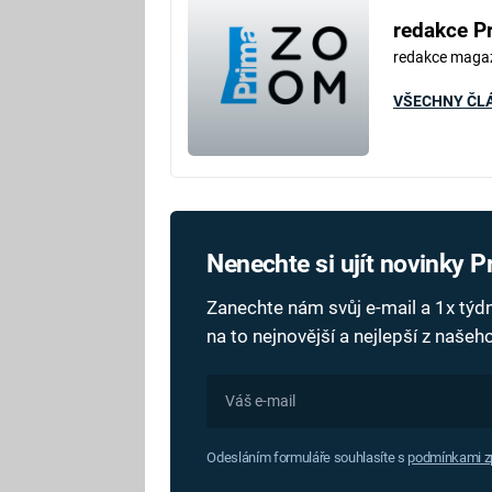
redakce P
redakce maga
VŠECHNY ČL
Nenechte si ujít novinky 
Zanechte nám svůj e-mail a 1x tý
na to nejnovější a nejlepší z naše
Odesláním formuláře souhlasíte s
podmínkami zp