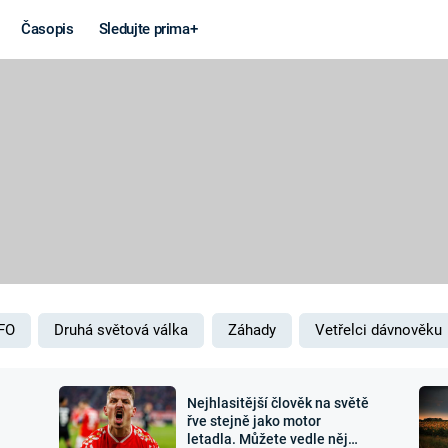
Časopis
Sledujte prima+
Věda a
Války
technika
STUDENÁ V
KORONAVIRUS
VÁLKA VE
VIETNAMU
VESMÍR
VÁLEČNÉ FI
MARS
SERIÁLY
FO
Druhá světová válka
Záhady
Vetřelci dávnověku
Nejhlasitější člověk na světě
Záhady a
Zajímav
řve stejně jako motor
letadla. Můžete vedle něj
konspirace