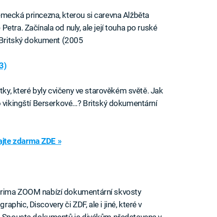
mecká princezna, kterou si carevna Alžběta
etra. Začínala od nuly, ale její touha po ruské
. Britský dokument (2005
3)
otky, které byly cvičeny ve starověkém světě. Jak
o vikingští Berserkové…? Britský dokumentární
jte zdarma ZDE »
Prima ZOOM nabízí dokumentární skvosty
hic, Discovery či ZDF, ale i jiné, které v
e. Spousta dokumentů je divákům představena v