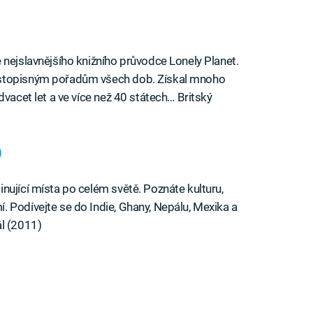
 nejslavnějšího knižního průvodce Lonely Planet.
estopisným pořadům všech dob. Získal mnoho
dvacet let a ve více než 40 státech… Britský
)
nující místa po celém světě. Poznáte kulturu,
 Podívejte se do Indie, Ghany, Nepálu, Mexika a
ál (2011)