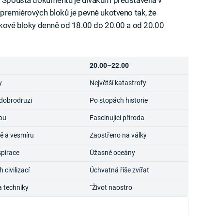
 premiérových bloků je pevně ukotveno tak, že
inkové bloky denně od 18.00 do 20.00 a od 20.00
20.00–22.00
y
Největší katastrofy
 dobrodruzi
Po stopách historie
ou
Fascinující příroda
ě a vesmíru
Zaostřeno na války
pirace
Úžasné oceány
civilizací
Úchvatná říše zvířat
a techniky
ˇŽivot naostro