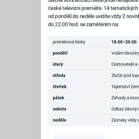
české televizní premiéře. 14 tematických
od pondělí do neděle uvidíte vždy 2 nov
do 22.00 hod. se zaměřením na:
premiérové bloky
18.00–20.00
pondělí
Volání divočin
úterý
Cestovatelé a
středa
Zločin pod lup
čtvrtek
Tajemství Zem
pátek
Záhady a kons
sobota
Odkaz dávných 
neděle
Zázraky vědy 