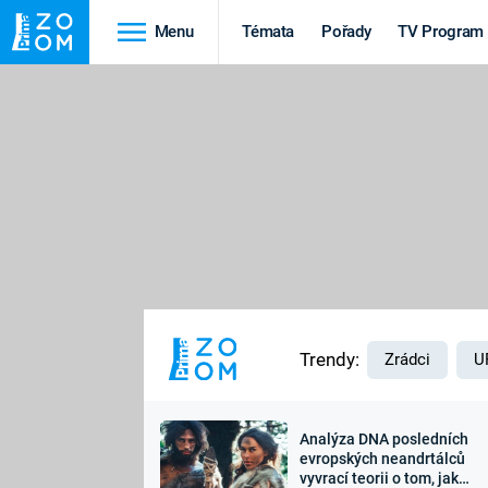
Menu
Témata
Pořady
TV Program
Cestování
Historie
HRADY A ZÁMKY
VIKINGOVÉ
HEDVÁBNÁ STEZKA
EPIDEMIE A
PANDEMIE
PŘÍRODA
STAROVĚKÝ EGYPT
Trendy:
Zrádci
U
Analýza DNA posledních
Druhá
Výročí
evropských neandrtálců
vyvrací teorii o tom, jak
světová válka