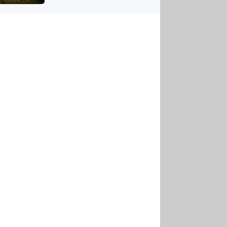
US
tornádem
RSUS
ZE A