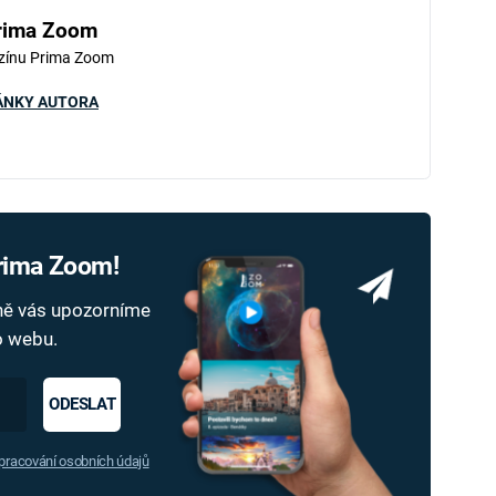
rima Zoom
zínu Prima Zoom
ÁNKY AUTORA
Prima Zoom!
dně vás upozorníme
ho webu.
ODESLAT
racování osobních údajů