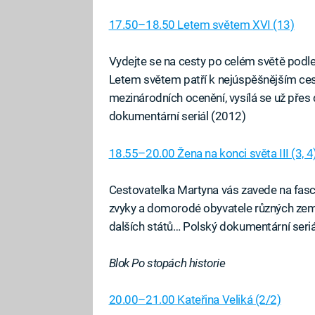
17.50–18.50 Letem světem XVI (13)
Vydejte se na cesty po celém světě podle
Letem světem patří k nejúspěšnějším c
mezinárodních ocenění, vysílá se už přes 
dokumentární seriál (2012)
18.55–20.00 Žena na konci světa III (3, 4
Cestovatelka Martyna vás zavede na fasci
zvyky a domorodé obyvatele různých zemí.
dalších států… Polský dokumentární seri
Blok Po stopách historie
20.00–21.00 Kateřina Veliká (2/2)