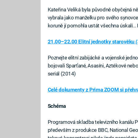
Kateřina Veliká byla původně obyčejná ně
vybrala jako manželku pro svého synovce P
koruně jí pomohla ustát všechna úskalí..
21.00–22.00 Elitní jednotky starověku (
Poznejte elitní zabijácké a vojenské jedn
bojovali Sparťané, Asasíni, Aztékové neb
seriál (2014)
Celé dokumenty z Prima ZOOM si přehra
Schéma
Programová skladba televizního kanálu 
především z produkce BBC, National Geograp
takové koncentraci nikde jinde nenajdet