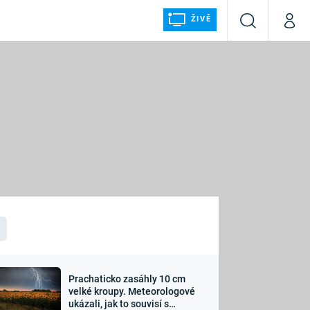
ŽIVĚ
Vyhledávání
Můj p
Prima+
ÁLKA
CNN Prima NEWS
Prima FRESH
Prima LIVING
LMY A
Prima Ženy
Prima LAJK
Prachaticko zasáhly 10 cm
osti
velké kroupy. Meteorologové
Sledujte nás
ukázali, jak to souvisí s