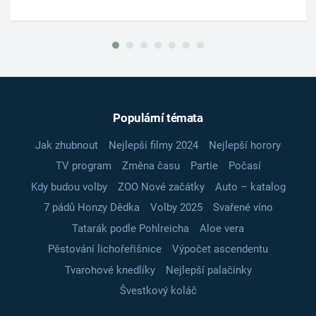
Populární témata
Jak zhubnout
Nejlepší filmy 2024
Nejlepší horory
TV program
Změna času
Partie
Počasí
Kdy budou volby
ZOO Nové začátky
Auto – katalog
7 pádů Honzy Dědka
Volby 2025
Svařené víno
Tatarák podle Pohlreicha
Aloe vera
Pěstování lichořeřišnice
Výpočet ascendentu
Tvarohové knedlíky
Nejlepší palačinky
Švestkový koláč