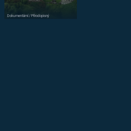
Dokumentární / Přírodopisný