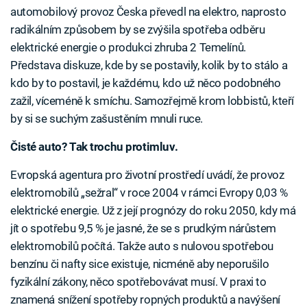
automobilový provoz Česka převedl na elektro, naprosto
radikálním způsobem by se zvýšila spotřeba odběru
elektrické energie o produkci zhruba 2 Temelínů.
Představa diskuze, kde by se postavily, kolik by to stálo a
kdo by to postavil, je každému, kdo už něco podobného
zažil, víceméně k smíchu. Samozřejmě krom lobbistů, kteří
by si se suchým zašustěním mnuli ruce.
Čisté auto? Tak trochu protimluv.
Evropská agentura pro životní prostředí uvádí, že provoz
elektromobilů „sežral“ v roce 2004 v rámci Evropy 0,03 %
elektrické energie. Už z její prognózy do roku 2050, kdy má
jít o spotřebu 9,5 % je jasné, že se s prudkým nárůstem
elektromobilů počítá. Takže auto s nulovou spotřebou
benzínu či nafty sice existuje, nicméně aby neporušilo
fyzikální zákony, něco spotřebovávat musí. V praxi to
znamená snížení spotřeby ropných produktů a navýšení