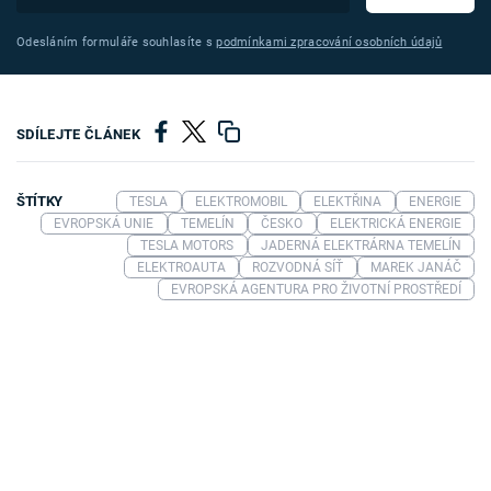
Odesláním formuláře souhlasíte s
podmínkami zpracování osobních údajů
SDÍLEJTE ČLÁNEK
ŠTÍTKY
TESLA
ELEKTROMOBIL
ELEKTŘINA
ENERGIE
EVROPSKÁ UNIE
TEMELÍN
ČESKO
ELEKTRICKÁ ENERGIE
TESLA MOTORS
JADERNÁ ELEKTRÁRNA TEMELÍN
ELEKTROAUTA
ROZVODNÁ SÍŤ
MAREK JANÁČ
EVROPSKÁ AGENTURA PRO ŽIVOTNÍ PROSTŘEDÍ