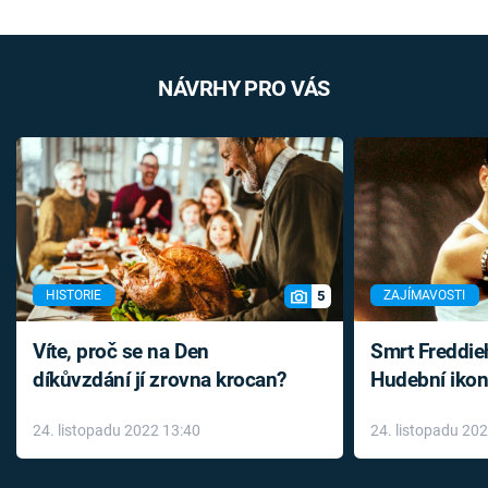
NÁVRHY PRO VÁS
5
HISTORIE
ZAJÍMAVOSTI
Víte, proč se na Den
Smrt Freddie
díkůvzdání jí zrovna krocan?
Hudební ikon
až do konce 
24. listopadu 2022 13:40
24. listopadu 20
léky