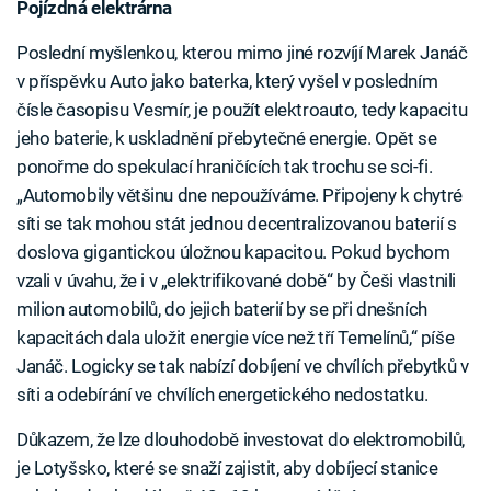
Pojízdná elektrárna
Poslední myšlenkou, kterou mimo jiné rozvíjí Marek Janáč
v příspěvku Auto jako baterka, který vyšel v posledním
čísle časopisu Vesmír, je použít elektroauto, tedy kapacitu
jeho baterie, k uskladnění přebytečné energie. Opět se
ponořme do spekulací hraničících tak trochu se sci-fi.
„Automobily většinu dne nepoužíváme. Připojeny k chytré
síti se tak mohou stát jednou decentralizovanou baterií s
doslova gigantickou úložnou kapacitou. Pokud bychom
vzali v úvahu, že i v „elektrifikované době“ by Češi vlastnili
milion automobilů, do jejich baterií by se při dnešních
kapacitách dala uložit energie více než tří Temelínů,“ píše
Janáč. Logicky se tak nabízí dobíjení ve chvílích přebytků v
síti a odebírání ve chvílích energetického nedostatku.
Důkazem, že lze dlouhodobě investovat do elektromobilů,
je Lotyšsko, které se snaží zajistit, aby dobíjecí stanice