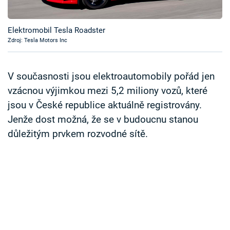
Časopis
Elektromobil Tesla Roadster
Sledujte prima+
Zdroj: Tesla Motors Inc
Přihlášení
V současnosti jsou elektroautomobily pořád jen
vzácnou výjimkou mezi 5,2 miliony vozů, které
jsou v České republice aktuálně registrovány.
Sledujte nás
Jenže dost možná, že se v budoucnu stanou
důležitým prvkem rozvodné sítě.