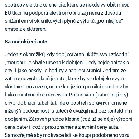
spotřeby elektrické energie, které se někde vyrobit musí.
EU tlačí na podporu elektromobilů zejména z důvodů
snížení emisí skleníkových plynů z výfuků, „pomíjejíce“
emise z elektráren.
Samodobíjecí auto
Jeden z okamžiků, kdy dobíjecí auto ukáže svou zásadní
„mouchu“ je chvíle určená k dobíjení. Tedy nejde ani tak o
chvíli, jako někdy i o hodiny v nabíjecí stanici. Jedním ze
zatím snových plánů je auto, které by se dobíjelo svým
vlastním provozem, například jízdou po silnici pod níž by
byla umístěna dobíjecí cívka. Pokud vám (zatím logicky)
chybí dobíjecí kabel, tak jde o postřeh správný, nicméně
inženýři budoucnosti skutečně uvažují nad bezkontaktním
dobíjením. Zároveň prudce klesne (což už se děje) výrobní
cena baterií, což v praxi znamená zlevnění ceny auta.
Samozřejmě aby motivace lidí ke koupi podobného vozu