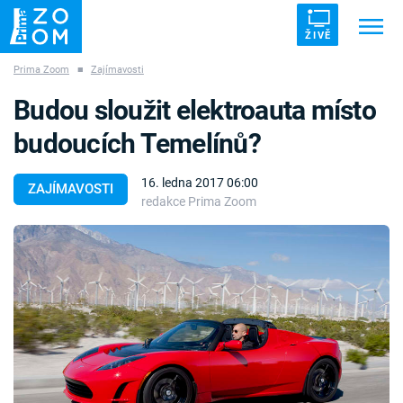
ŽIVĚ
Prima Zoom
■
Zajímavosti
Trendy:
ZRÁDCI
UFO
DRUHÁ SVĚTOVÁ VÁLKA
Budou sloužit elektroauta místo
ZÁHADY
VETŘELCI DÁVNOVĚKU
budoucích Temelínů?
16. ledna 2017 06:00
ZAJÍMAVOSTI
redakce Prima Zoom
Témata
Témata
Pořady
TV Program