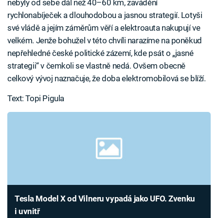
nebyly od sebe dál než 40–60 km, zavádění
rychlonabíječek a dlouhodobou a jasnou strategií. Lotyši
své vládě a jejím záměrům věří a elektroauta nakupují ve
velkém. Jenže bohužel v této chvíli narazíme na poněkud
nepřehledné české politické zázemí, kde psát o „jasné
strategii“ v čemkoli se vlastně nedá. Ovšem obecně
celkový vývoj naznačuje, že doba elektromobilová se blíží.
Text: Topi Pigula
Tesla Model X od Vilneru vypadá jako UFO. Zvenku
i uvnitř