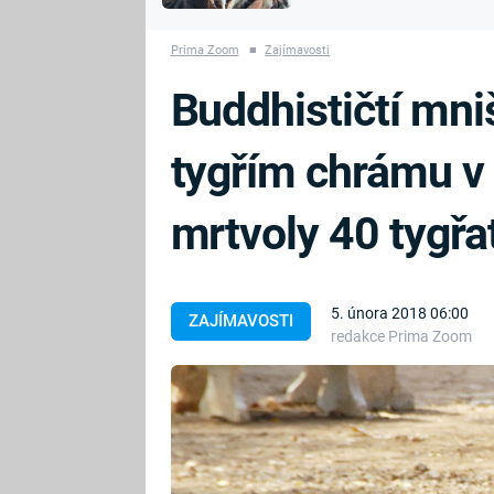
MARIE TEREZIE
vyhynuli
ADOLF HITLER
NAPOLEON
Prima Zoom
■
Zajímavosti
BONAPARTE
ATENTÁT NA
Buddhističtí mni
REINHARDA
BRITSKÁ
HEYDRICHA
KRÁLOVSKÁ
tygřím chrámu v
RODINA
PRVNÍ SVĚTOVÁ
VÁLKA
mrtvoly 40 tygřat
5. února 2018 06:00
ZAJÍMAVOSTI
redakce Prima Zoom