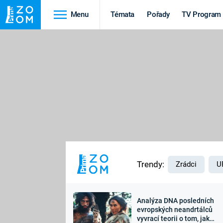
Menu
Témata
Pořady
TV Program
Cestování
Historie
HRADY A ZÁMKY
VIKINGOVÉ
HEDVÁBNÁ STEZKA
EPIDEMIE A
PANDEMIE
PŘÍRODA
STAROVĚKÝ EGYPT
Trendy:
Zrádci
U
Analýza DNA posledních
Druhá
Výročí
evropských neandrtálců
vyvrací teorii o tom, jak
světová válka