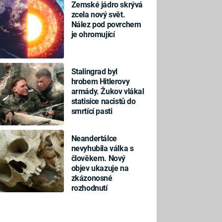
Zemské jádro skrývá
zcela nový svět.
Nález pod povrchem
je ohromující
Stalingrad byl
hrobem Hitlerovy
armády. Žukov vlákal
statisíce nacistů do
smrtící pasti
Neandertálce
nevyhubila válka s
člověkem. Nový
objev ukazuje na
zkázonosné
rozhodnutí