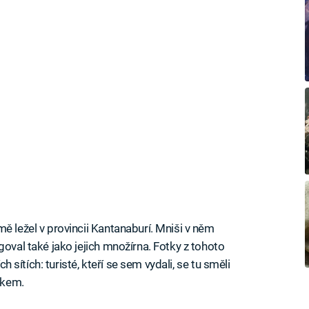
ě ležel v provincii Kantanaburí. Mniši v něm
goval také jako jejich množírna. Fotky z tohoto
ch sítích: turisté, kteří se sem vydali, se tu směli
ékem.