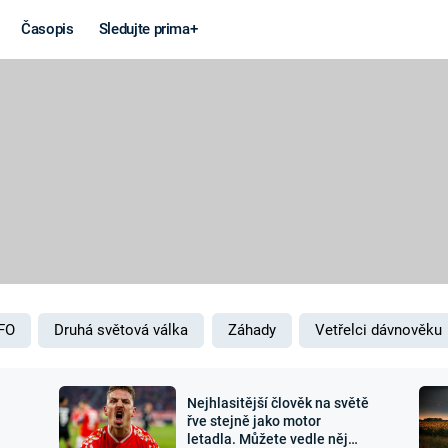
Časopis
Sledujte prima+
Věda a
Války
technika
STUDENÁ V
KORONAVIRUS
VÁLKA VE
VIETNAMU
VESMÍR
VÁLEČNÉ FI
MARS
SERIÁLY
FO
Druhá světová válka
Záhady
Vetřelci dávnověku
Nejhlasitější člověk na světě
Záhady a
Zajímav
řve stejně jako motor
letadla. Můžete vedle něj
konspirace