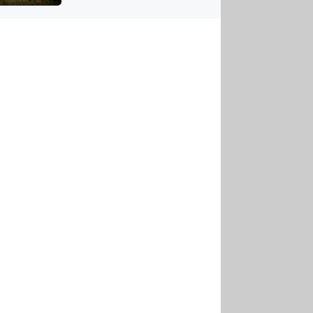
US
tornádem
RSUS
ZE A