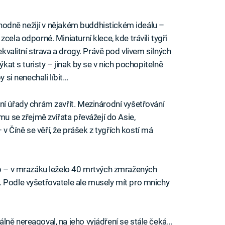
ozhodně nežijí v nějakém buddhistickém ideálu –
cela odporné. Miniaturní klece, kde trávili tygři
ekvalitní strava a drogy. Právě pod vlivem silných
ýkat s turisty – jinak by se v nich pochopitelně
y si nenechali líbit…
ní úřady chrám zavřít. Mezinárodní vyšetřování
mu se zřejmě zvířata převážejí do Asie,
 Číně se věří, že prášek z tygřích kostí má
ho – v mrazáku leželo 40 mrtvých zmražených
 Podle vyšetřovatele ale musely mít pro mnichy
lně nereagoval, na jeho vyjádření se stále čeká…