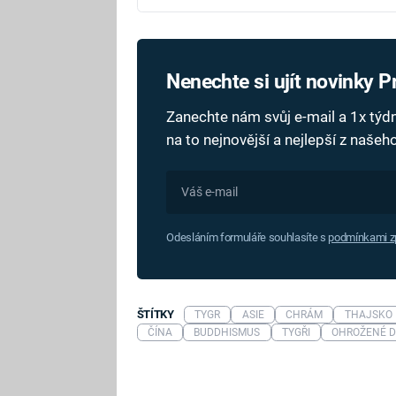
Nenechte si ujít novinky 
Zanechte nám svůj e-mail a 1x tý
na to nejnovější a nejlepší z naše
Odesláním formuláře souhlasíte s
podmínkami zp
ŠTÍTKY
TYGR
ASIE
CHRÁM
THAJSKO
ČÍNA
BUDDHISMUS
TYGŘI
OHROŽENÉ 