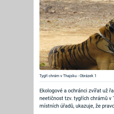
Tygří chrám v Thajsku - Obrázek 1
Ekologové a ochránci zvířat už ř
neetičnost tzv. tygřích chrámů v 
místních úřadů, ukazuje, že pra