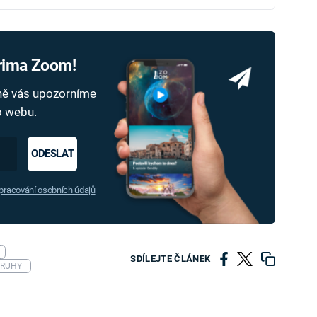
Prima Zoom!
dně vás upozorníme
ho webu.
ODESLAT
racování osobních údajů
SDÍLEJTE ČLÁNEK
DRUHY