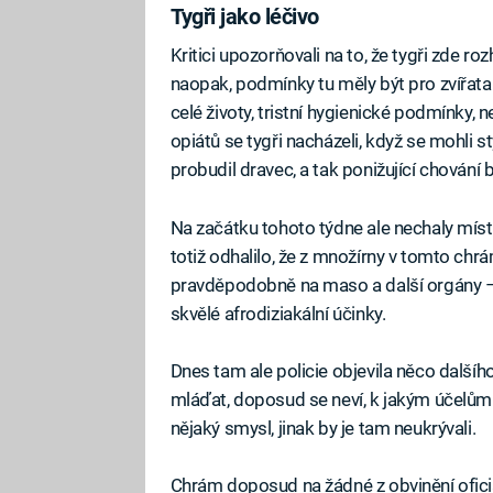
Tygři jako léčivo
Kritici upozorňovali na to, že tygři zde r
naopak, podmínky tu měly být pro zvířata z
celé životy, tristní hygienické podmínky, n
opiátů se tygři nacházeli, když se mohli st
probudil dravec, a tak ponižující chování b
Na začátku tohoto týdne ale nechaly míst
totiž odhalilo, že z množírny v tomto chrá
pravděpodobně na maso a další orgány – v
skvělé afrodiziakální účinky.
Dnes tam ale policie objevila něco další
mláďat, doposud se neví, k jakým účelům.
nějaký smysl, jinak by je tam neukrývali.
Chrám doposud na žádné z obvinění oficiá