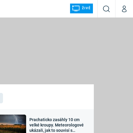
ŽIVĚ
Vyhledávání
Můj p
Prima+
ÁLKA
CNN Prima NEWS
Prima FRESH
Prima LIVING
LMY A
Prima Ženy
Prima LAJK
Prachaticko zasáhly 10 cm
osti
velké kroupy. Meteorologové
Sledujte nás
ukázali, jak to souvisí s