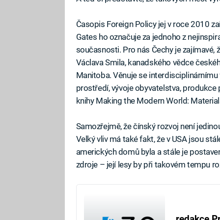
Časopis Foreign Policy jej v roce 2010 zařa
Gates ho označuje za jednoho z nejinspira
současnosti. Pro nás Čechy je zajímavé, 
Václava Smila, kanadského vědce českého
Manitoba. Věnuje se interdisciplinárnímu
prostředí, vývoje obyvatelstva, produkce 
knihy Making the Modern World: Materials
Samozřejmě, že čínský rozvoj není jedino
Velký vliv má také fakt, že v USA jsou st
amerických domů byla a stále je postave
zdroje – její lesy by při takovém tempu ro
redakce P