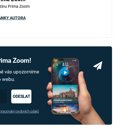
zínu Prima Zoom
ÁNKY AUTORA
Prima Zoom!
dně vás upozorníme
ho webu.
ODESLAT
racování osobních údajů