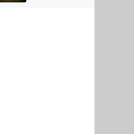
US
tornádem
RSUS
ZE A