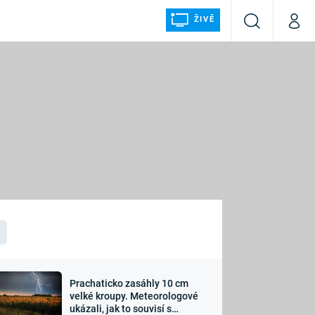
ŽIVĚ
Vyhledávání
Můj p
Prima+
ÁLKA
CNN Prima NEWS
Prima FRESH
Prima LIVING
LMY A
Prima Ženy
Prima LAJK
Prachaticko zasáhly 10 cm
osti
velké kroupy. Meteorologové
Sledujte nás
ukázali, jak to souvisí s