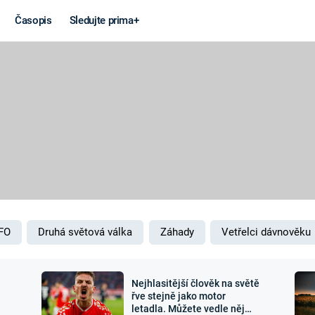
Časopis
Sledujte prima+
Věda a
Války
technika
STUDENÁ V
KORONAVIRUS
VÁLKA VE
VIETNAMU
VESMÍR
VÁLEČNÉ FI
MARS
SERIÁLY
FO
Druhá světová válka
Záhady
Vetřelci dávnověku
Nejhlasitější člověk na světě
Záhady a
Zajímav
řve stejně jako motor
letadla. Můžete vedle něj
konspirace