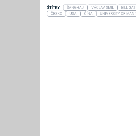
ŠTÍTKY
ŠANGHAJ
VÁCLAV SMIL
BILL GAT
ČESKO
USA
ČÍNA
UNIVERSITY OF MAN