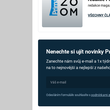
redakce maga
VŠECHNY ČL
Nenechte si ujít novinky 
Zanechte nám svůj e-mail a 1x tý
na to nejnovější a nejlepší z naše
Odesláním formuláře souhlasíte s
podmínkami zp