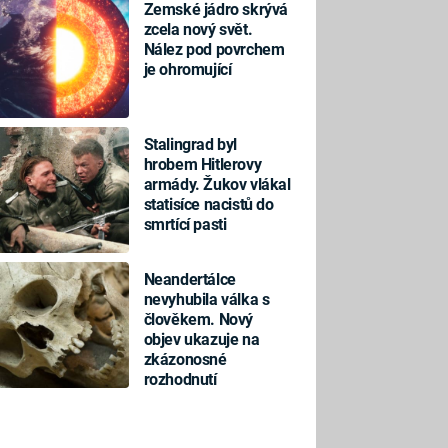
Zemské jádro skrývá
zcela nový svět.
Nález pod povrchem
je ohromující
Stalingrad byl
hrobem Hitlerovy
armády. Žukov vlákal
statisíce nacistů do
smrtící pasti
Neandertálce
nevyhubila válka s
člověkem. Nový
objev ukazuje na
zkázonosné
rozhodnutí