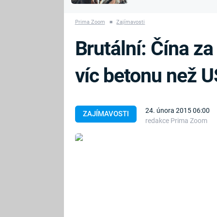
MARIE TEREZIE
vyhynuli
ADOLF HITLER
NAPOLEON
Prima Zoom
■
Zajímavosti
BONAPARTE
ATENTÁT NA
Brutální: Čína z
REINHARDA
BRITSKÁ
HEYDRICHA
KRÁLOVSKÁ
víc betonu než U
RODINA
PRVNÍ SVĚTOVÁ
VÁLKA
24. února 2015 06:00
ZAJÍMAVOSTI
redakce Prima Zoom