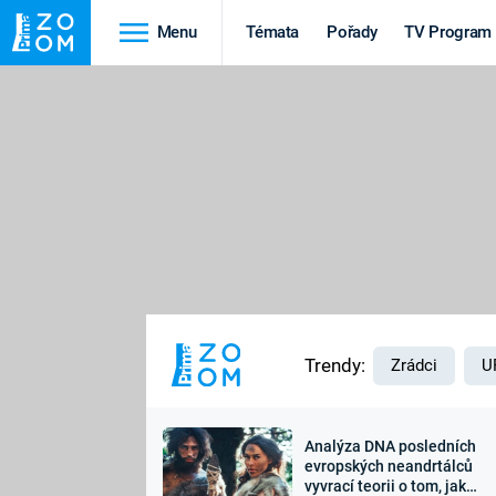
Menu
Témata
Pořady
TV Program
Cestování
Historie
HRADY A ZÁMKY
VIKINGOVÉ
HEDVÁBNÁ STEZKA
EPIDEMIE A
PANDEMIE
PŘÍRODA
STAROVĚKÝ EGYPT
Trendy:
Zrádci
U
Analýza DNA posledních
Druhá
Výročí
evropských neandrtálců
vyvrací teorii o tom, jak
světová válka