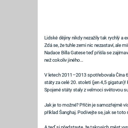
Lidské dějiny nikdy nezažily tak rychlý a ex
Zdá se, že tuhle zemi nic nezastaví, ale mí
Nadace Billa Gatese teď přišla se zajímav
než cokoliv jiného…
V letech 2011–2013 spotřebovala Čína 6,6
státy za celé 20. století (jen 4,5 gigatun)
Spojené státy staly z velmoci světovou s
Jak je to možné? Příčin je samozřejmě víc
příklad Šanghaj. Podívejte se, jak se toto
A teď si představte, že takových měst vyro