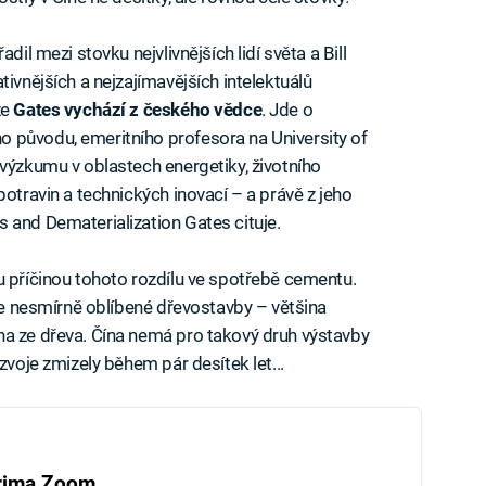
dil mezi stovku nejvlivnějších lidí světa a Bill
tivnějších a nejzajímavějších intelektuálů
že
Gates vychází z českého vědce
. Jde o
 původu, emeritního profesora na University of
 výzkumu v oblastech energetiky, životního
potravin a technických inovací – a právě z jeho
 and Dematerialization Gates cituje.
u příčinou tohoto rozdílu ve spotřebě cementu.
ále nesmírně oblíbené dřevostavby – většina
na ze dřeva. Čína nemá pro takový druh výstavby
zvoje zmizely během pár desítek let...
rima Zoom