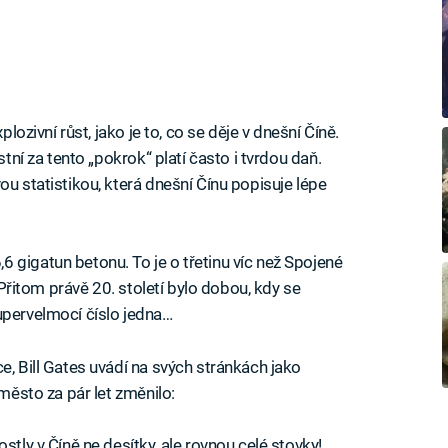
plozivní růst, jako je to, co se děje v dnešní Číně.
stní za tento „pokrok“ platí často i tvrdou daň.
ou statistikou, která dnešní Čínu popisuje lépe
 gigatun betonu. To je o třetinu víc než Spojené
! Přitom právě 20. století bylo dobou, kdy se
upervelmocí číslo jedna…
e, Bill Gates uvádí na svých stránkách jako
 město za pár let změnilo:
stly v Číně ne desítky, ale rovnou celé stovky!